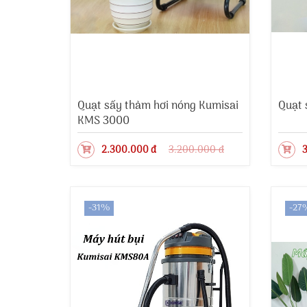
Quạt sấy thảm hơi nóng Kumisai
Quạt 
KMS 3000
2.300.000 đ
3.200.000 đ
3
-31%
-27