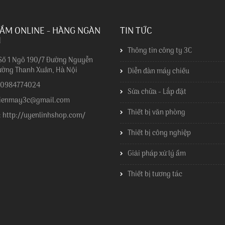
ẮM ONLINE - HÀNG NGÀN
TIN TỨC
I
Thông tin công ty 3C
 Số 1 Ngõ 190/7 Đường Nguyễn
ường Thanh Xuân, Hà Nội
Diễn đàn máy chiếu
: 0984774024
Sửa chữa - Lắp đặt
dienmay3c@gmail.com
Thiết bị văn phòng
: http://uyenlinhshop.com/
Thiết bị công nghiệp
Giải pháp xử lý ẩm
Thiết bị tương tác