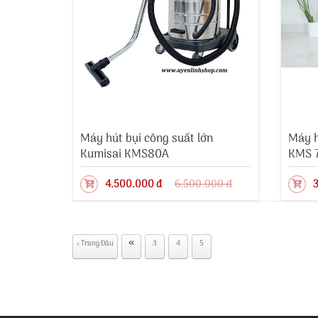
Máy hút bụi công suất lớn
Máy h
Kumisai KMS80A
KMS 
4.500.000 đ
6.500.000 đ
3
‹ Trang Đầu
3
4
5