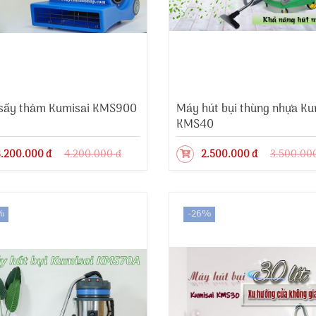
sấy thảm Kumisai KMS900
Máy hút bụi thùng nhựa Ku
KMS40
.200.000 đ
4.200.000 đ
2.500.000 đ
3.500.00
%
-26%