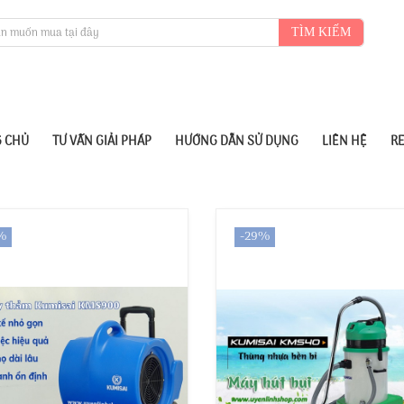
TÌM KIẾM
 CHỦ
TƯ VẤN GIẢI PHÁP
HƯỚNG DẪN SỬ DỤNG
LIÊN HỆ
R
%
-29%