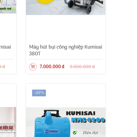
misai
Máy hút bụi công nghiệp Kumisai
380T
0 đ
7.000.000 đ
9.000.000 đ
-20%