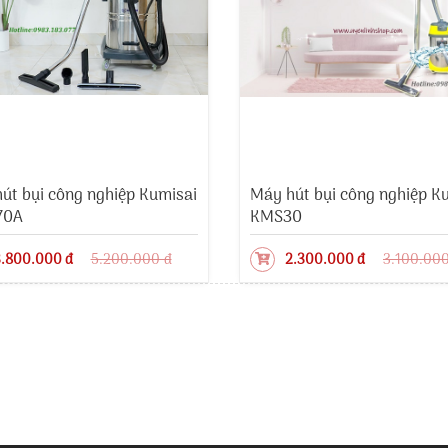
út bụi công nghiệp Kumisai
Máy hút bụi công nghiệp K
70A
KMS30
.800.000 đ
5.200.000 đ
2.300.000 đ
3.100.000