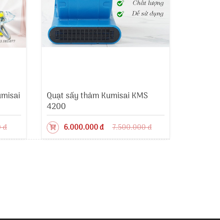
umisai
Quạt sấy thảm Kumisai KMS
4200
 đ
6.000.000 đ
7.500.000 đ