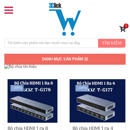
0
TÌM KIẾM
DANH MỤC SẢN PHẨM
-29%
-34%
Bộ chia HDMI 1 ra 8
Bộ chia HDMI 1 ra 4