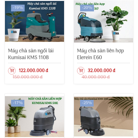
-19%
-20%
Máy chà sàn ngồi lái
Máy chà sàn liên hợp
Kumisai KMS 110B
Elerein E60
122.000.000 đ
32.000.000 đ
150.000.000 đ
40.000.000 đ
-17%
-25%