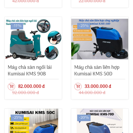
42.000.000 đ
22.000.000 đ
-11%
-25%
Máy chà sàn ngồi lái
Máy chà sàn liên hợp
Kumisai KMS 90B
Kumisai KMS 50D
82.000.000 đ
33.000.000 đ
92.000.000 đ
44.000.000 đ
-25%
-20%