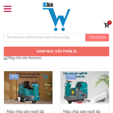
0
TÌM KIẾM
DANH MỤC SẢN PHẨM
-9%
-11%
Máy chà sàn ngồi lái
Máy chà sàn ngồi lái