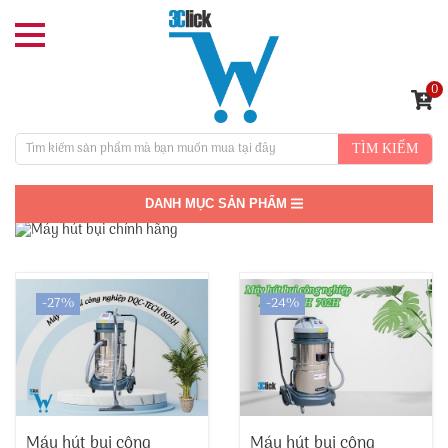
0
TÌM KIẾM
DANH MỤC SẢN PHẨM
-27%
-24%
Máy hút bụi công
Máy hút bụi công