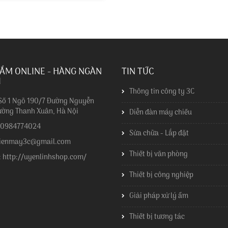
ẮM ONLINE - HÀNG NGÀN
TIN TỨC
I
Thông tin công ty 3C
 Số 1 Ngõ 190/7 Đường Nguyễn
ường Thanh Xuân, Hà Nội
Diễn đàn máy chiếu
: 0984774024
Sửa chữa - Lắp đặt
dienmay3c@gmail.com
Thiết bị văn phòng
: http://uyenlinhshop.com/
Thiết bị công nghiệp
Giải pháp xử lý ẩm
Thiết bị tương tác