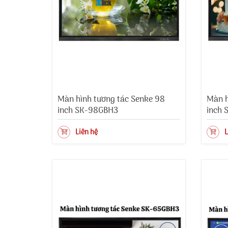
Màn hình tương tác Senke 98
Màn h
inch SK-98GBH3
inch 
Liên hệ
L