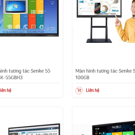
ình tương tác Senke 55
Màn hình tương tác Senke 
SK-55GBH3
100GB
iên hệ
Liên hệ