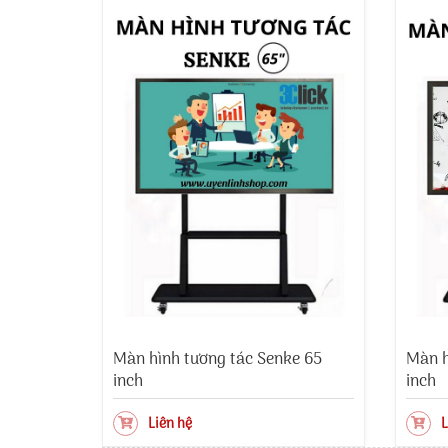
Màn hình tương tác Senke 65
Màn h
inch
inch
Liên hệ
L