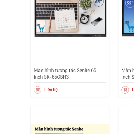
Màn hình tương tác Senke 65
Màn h
inch SK-65GBH3
inch 
Liên hệ
L