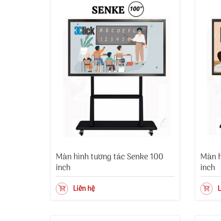
Màn hình tương tác Senke 100
Màn h
inch
inch
Liên hệ
L