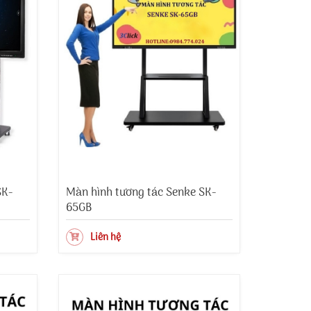
SK-
Màn hình tương tác Senke SK-
65GB
Liên hệ