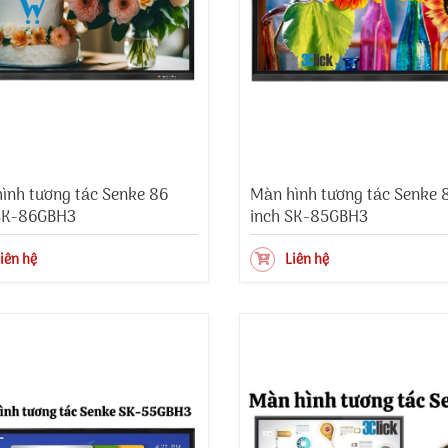
ình tương tác Senke 86
Màn hình tương tác Senke 
SK-86GBH3
inch SK-85GBH3
iên hệ
Liên hệ