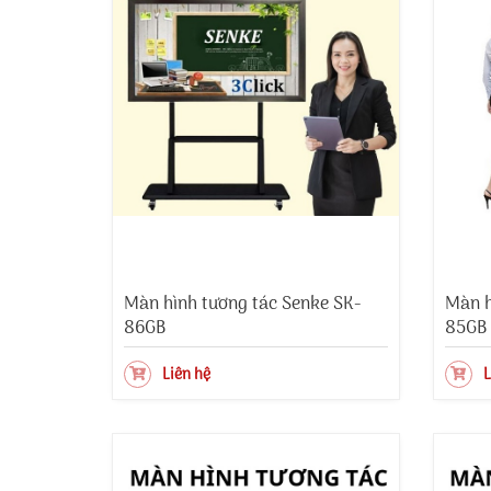
Màn hình tương tác Senke SK-
Màn h
86GB
85GB
Liên hệ
L