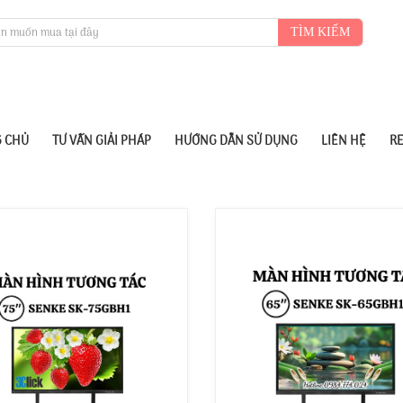
TÌM KIẾM
 CHỦ
TƯ VẤN GIẢI PHÁP
HƯỚNG DẪN SỬ DỤNG
LIÊN HỆ
R