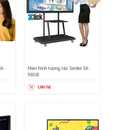
SK-
Màn hình tương tác Senke SK-
98GB
Liên hệ