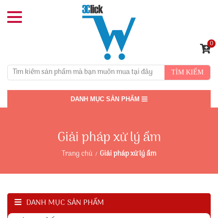
0
TÌM KIẾM
DANH MỤC SẢN PHẨM
Giải pháp xử lý ẩm
Trang chủ
Giải pháp xử lý ẩm
DANH MỤC SẢN PHẨM