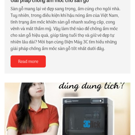
Giải pháp chống ẩm mốc cho sàn gỗ
Sàn gỗ mang lại vẻ đẹp sang trọng, ấm cúng cho ngôi nhà.
Tuy nhiên, trong điều kiện khí hậu nóng ẩm của Việt Nam,
tình trạng ẩm mốc khiến sàn gỗ nhanh xuống cấp, cong
vênh và mất thẩm mỹ. Vậy làm thế nào để chống ẩm mốc
cho sàn gỗ hiệu quả, giúp tăng tuổi thọ và giữ vẻ đẹp tự
nhiên lâu dài? Mời bạn cùng Điện Máy 3C tìm hiểu những
giải pháp chống ẩm mốc sàn gỗ tốt nhất dưới đây.
Read more