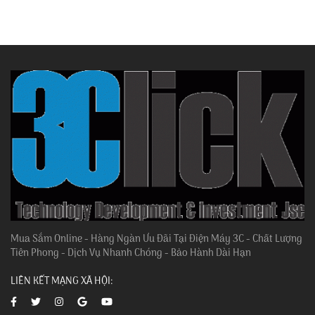
Mua Sắm Online - Hàng Ngàn Ưu Đãi Tại Điện Máy 3C - Chất Lượng
Tiên Phong - Dịch Vụ Nhanh Chóng - Bảo Hành Dài Hạn
LIÊN KẾT MẠNG XÃ HỘI: