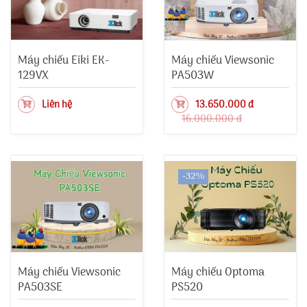
Máy chiếu Eiki EK-
Máy chiếu Viewsonic
129VX
PA503W
Liên hệ
13.650.000 đ
16.000.000 đ
-32%
Máy chiếu Viewsonic
Máy chiếu Optoma
PA503SE
PS520