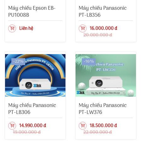
Máy chiếu Epson EB-
Máy chiếu Panasonic
PU1008B
PT-LB356
Liên hệ
16.000.000 đ
20.000.000 đ
-22%
-16%
Máy chiếu Panasonic
Máy chiếu Panasonic
PT-LB306
PT-LW376
14.990.000 đ
18.500.000 đ
19.000.000 đ
22.000.000 đ