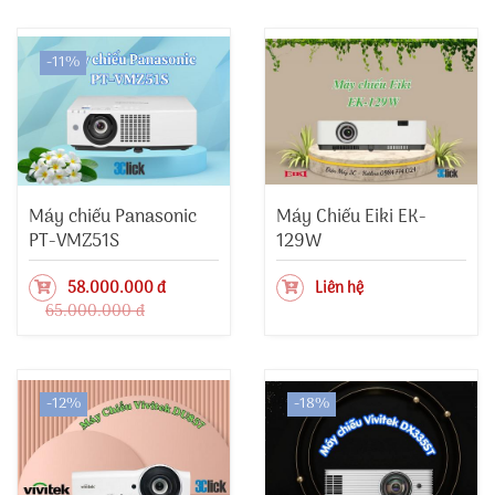
-11%
Máy chiếu Panasonic
Máy Chiếu Eiki EK-
PT-VMZ51S
129W
58.000.000 đ
Liên hệ
65.000.000 đ
-12%
-18%