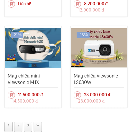
Liên hệ
8.200.000 đ
12.000.000 đ
-21%
-18%
Máy chiếu mini
Máy chiếu Viewsonic
Viewsonic M1X
LS630W
11.500.000 đ
23.000.000 đ
14.500.000 đ
28.000.000 đ
1
2
3