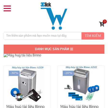
0
TÌM KIẾM
DANH MỤC SẢN PHẨM
-30%
-20%
Máy huỷ tài liệu Binno
Máy hủy tài liệu Binno