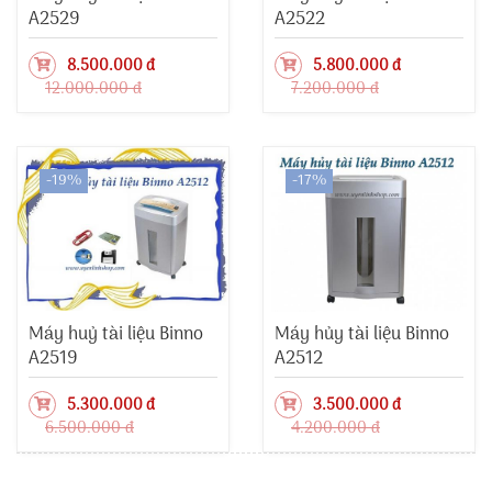
A2529
A2522
8.500.000 đ
5.800.000 đ
12.000.000 đ
7.200.000 đ
-19%
-17%
Máy huỷ tài liệu Binno
Máy hủy tài liệu Binno
A2519
A2512
5.300.000 đ
3.500.000 đ
6.500.000 đ
4.200.000 đ