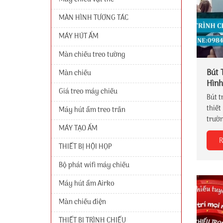
MÀN HÌNH TƯƠNG TÁC
MÁY HÚT ẨM
Màn chiếu treo tường
Bút 
Màn chiếu
Hìn
Giá treo máy chiếu
Bút t
thiết
Máy hút ẩm treo trần
trườn
MÁY TẠO ẨM
trợ t
R
các c
THIẾT BỊ HỘI HỌP
dùng 
nghị 
Bộ phát wifi máy chiếu
phép
Máy hút ẩm Airko
nội d
với t
Màn chiếu điện
THIẾT BỊ TRÌNH CHIẾU