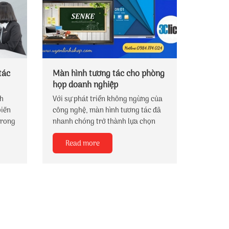
tác
Màn hình tương tác cho phòng
họp doanh nghiệp
nh
Với sự phát triển không ngừng của
biến
công nghệ, màn hình tương tác đã
trong
nhanh chóng trở thành lựa chọn
iệc hỗ
thông minh và tiện ích cho văn
Read more
ì với
phòng hiện đại.Điều đặc biệt hấp
-in-
dẫn chính là khả năng tương tác
p
mạnh mẽ mà màn hình thông minh
này mang lại, mở ra những khả
a tích
năng mới cho việc giao tiếp và làm
việc.