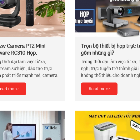
ew Camera PTZ Mini
Trọn bộ thiết bị họp trực 
ware RC310 Họp,
gồm những gì?
stream Đỉnh Cao
 thời đại làm việc từ xa,
Trong thời đại làm việc từ xa, 
tream sự kiện, đào tạo trực
nghị trực tuyến trở thành giải
n phát triển mạnh mẽ, camera
không thể thiếu cho doanh ng
ini là một giải pháp vừa nhỏ
trường học, cơ quan nhà nước
ead more
Read more
linh hoạt, vừa chuyên nghiệp
có trải nghiệm họp online ch
ng cao chất lượng hình ảnh và
nghiệp, việc đầu tư trọn bộ thi
nghiệm người dùng.
họp trực tuyến là vô cùng cần 
Vậy một bộ thiết bị đầy đủ sẽ
những gì, cần chọn thế nào ch
từng loại phòng họp?