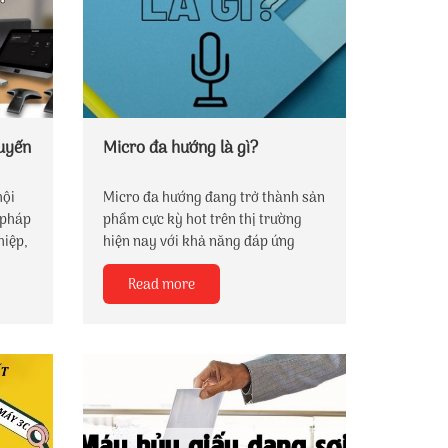
tuyến
Micro đa hướng là gì?
hội
Micro đa hướng đang trở thành sản
 pháp
phẩm cực kỳ hot trên thị trường
hiệp,
hiện nay với khả năng đáp ứng
. Để
nhiều nhu cầu sử dụng khác nhau,
Read more
uyên
gọn nhẹ, tiện lợi cho người
ết bị
dùng. Mời bạn cùng Công Nghệ 3C
thiết.
tìm hiểu qua bài viết sau đây nhé.
 gồm
o