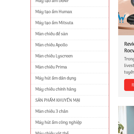
Máy tạo ẩm DeAir
Máy tạo ẩm Humax
Máy tạo ẩm Mitsuta
Màn chiếu để sàn
Revi
Màn chiếu Apollo
Roc
Màn chiếu Lyscreen
Live
Trong
lives
Màn chiếu Prima
tuyế
Máy hút ẩm dân dụng
PTZ M
R
gọn, 
Máy chiếu chính hãng
để nâ
trải 
SẢN PHẨM KHUYẾN MẠI
Màn chiếu 3 chân
Máy hút ẩm công nghiệp
Máy chiếu vật thể