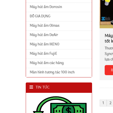
Máy hút ẩm Dorosin
ĐỒ GIA DỤNG
Máy hút ẩm Olmas
Máy hút ẩm DeAir
Máy 
tốt 
Máy hút ẩm IKENO
Thươn
Máy hút ẩm FujiE
Sync
lựa c
Máy hút ẩm các hãng
buổi 
R
phẩm
Màn hình tương tác 100 inch
cổ qu
bền b
TIN TỨC
1
2