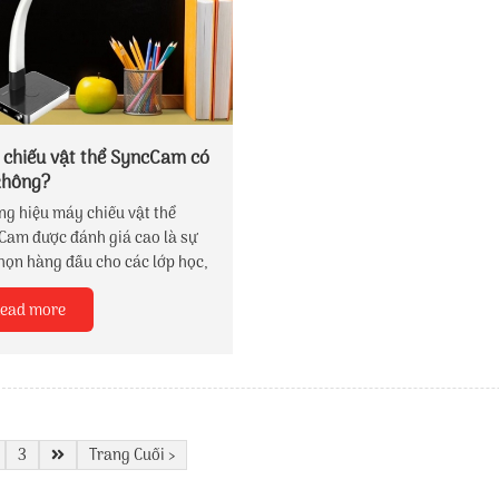
chiếu vật thể SyncCam có
không?
g hiệu máy chiếu vật thể
Cam được đánh giá cao là sự
họn hàng đầu cho các lớp học,
thuyết trình và quảng bá sản
ead more
. Máy có nhiều ưu điểm như:
ay dẻo, nhỏ gọn, linh hoạt,
ỉ, kết nối nhanh.
3
Trang Cuối ›