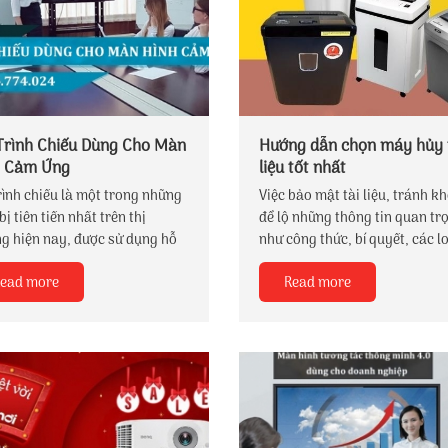
Trình Chiếu Dùng Cho Màn
Hướng dẫn chọn máy hủy 
h Cảm Ứng
liệu tốt nhất
rình chiếu là một trong những
Việc bảo mật tài liệu, tránh k
 bị tiên tiến nhất trên thị
để lộ những thông tin quan tr
g hiện nay, được sử dụng hỗ
như công thức, bí quyết, các l
rong các buổi diễn thuyết hay
giấy tờ thuế là hết sức cần thiế
ead more
Read more
uộc họp. Bút trình chiếu được
Nếu không may rơi vào tay n
cho tivi bảng led lớn tại hội
đối thủ hay những kẻ xấu thì 
,trung tâm thương mại....Cho
thiệt hại lớn cho doanh nghiệp
 bạn đánh dấu hoặc phóng đại
Máy hủy tài liệu giờ đây đã tr
ung trên bất kỳ màn hình nào
thành một vật dụng không thể
ia laser kỹ thuật số.
thiếu trong các văn phòng, tổ
doanh nghiệp… vì những lợi ích
lớn mà nó đem lại trong việc 