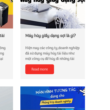
tài
Máy hủy giấy dạng sợi là gì?
hông
Hiện nay các công ty,doanh nghiệp
ọng
đã sử dụng máy hủy tài liệu như
oại
một công cụ để hủy đi những tài
t.
liệu quan trọng để bảo vệ thông tin
Read more
hững
của mình và phòng ngừa được "
sẽ gây
gián điệp" hay người ngòai lấy
.
trộm thông tin của doanh
ở
nghiệp...Ngòai ra nó còn có tác
dụng như một thùng rác gom gọn
 chức,
hồ sơ thành những sợi nhỏ giúp
 to
cho nơi làm việc của bạn gọn gàng
bảo
hơn.