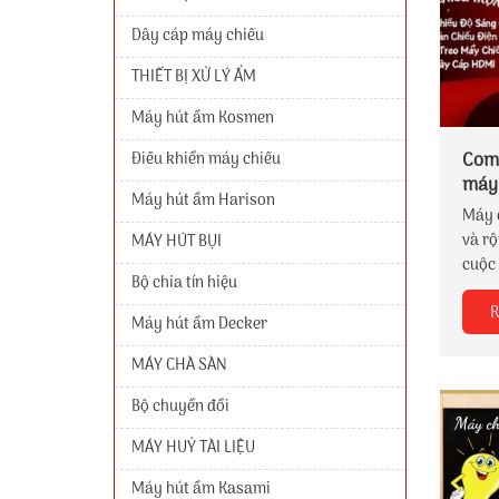
Dây cáp máy chiếu
THIẾT BỊ XỬ LÝ ẨM
Máy hút ẩm Kosmen
Comb
Điều khiển máy chiếu
máy 
Máy hút ẩm Harison
Máy 
và rộ
MÁY HÚT BỤI
cuộc 
Bộ chia tín hiệu
phòng
R
những
Máy hút ẩm Decker
bóng 
màn c
MÁY CHÀ SÀN
kèm k
Bộ chuyển đổi
chúng
thông
MÁY HUỶ TÀI LIỆU
cân đ
chi p
Máy hút ẩm Kasami