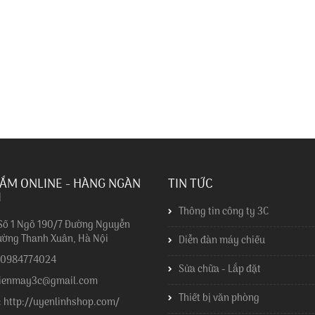
ẮM ONLINE - HÀNG NGÀN
TIN TỨC
I
Thông tin công ty 3C
 Số 1 Ngõ 190/7 Đường Nguyễn
ường Thanh Xuân, Hà Nội
Diễn đàn máy chiếu
: 0984774024
Sửa chữa - Lắp đặt
dienmay3c@gmail.com
Thiết bị văn phòng
: http://uyenlinhshop.com/