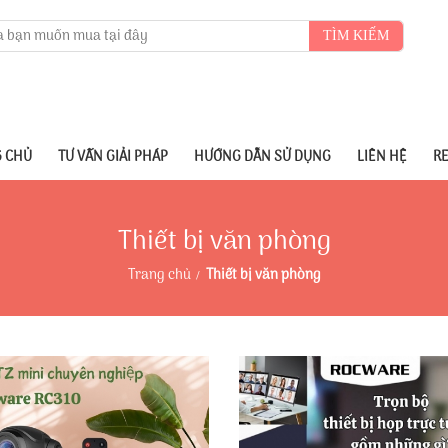
TÌM KIẾM
 CHỦ
TƯ VẤN GIẢI PHÁP
HƯỚNG DẪN SỬ DỤNG
LIÊN HỆ
R
Thiết bị văn phòng
Trang chủ
Thiết bị văn phòng