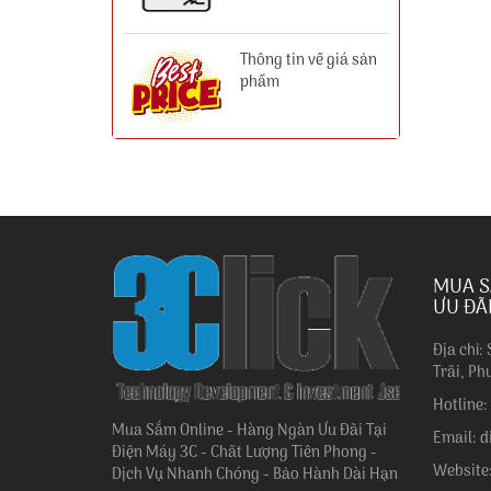
Thông tin về giá sản
phẩm
MUA S
ƯU ĐÃ
Địa chỉ:
Trãi, Ph
Hotline
Mua Sắm Online - Hàng Ngàn Ưu Đãi Tại
Email: 
Điện Máy 3C - Chất Lượng Tiên Phong -
Website
Dịch Vụ Nhanh Chóng - Bảo Hành Dài Hạn