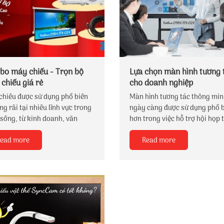
mật thông tin...
o máy chiếu - Trọn bộ
Lựa chọn màn hình tương 
chiếu giá rẻ
cho doanh nghiệp
chiếu được sử dụng phổ biến
Màn hình tương tác thông mi
ng rãi tại nhiều lĩnh vực trong
ngày càng được sử dụng phổ 
sống, từ kinh doanh, văn
hơn trong việc hỗ trợ hội họp 
, lớp học, giải trí cho đến
các doanh nghiệp. Bên cạnh v
ead more
Read more
 quán cafe, quán bia chiếu
trợ trình chiếu tài liệu, slide th
đá... Để chọn mua máy chiếu,
chiếc màn hình thông minh All
hiếu cùng những phụ kiện đi
one này bạn còn có thể hội họ
hông phải là điều dễ dàng vì
trực tuyến chuyên nghiệp nhờ
 ta cần phải tìm hiểu về các
webcam, micro và hệ thống lo
 số kỹ thuật, công nghệ và
hợp.
ối giữa mục đích sử dụng với
hí phải bỏ ra.