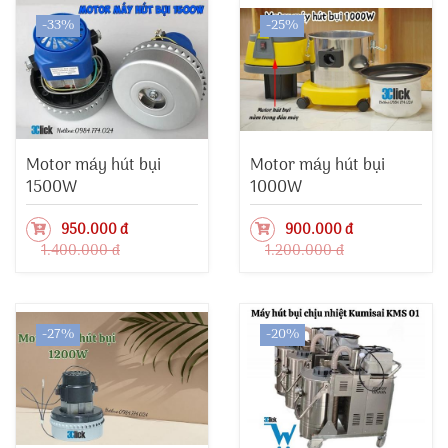
-33%
-25%
Motor máy hút bụi
Motor máy hút bụi
1500W
1000W
950.000 đ
900.000 đ
1.400.000 đ
1.200.000 đ
-27%
-20%