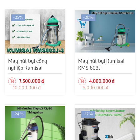
-25%
-20%
Máy hút bụi công
Máy hút bụi Kumisai
nghiệp Kumisai
KMS 603J
KMS802J-3
7.500.000 đ
4.000.000 đ
10.000.000 đ
5.000.000 đ
-24%
-17%