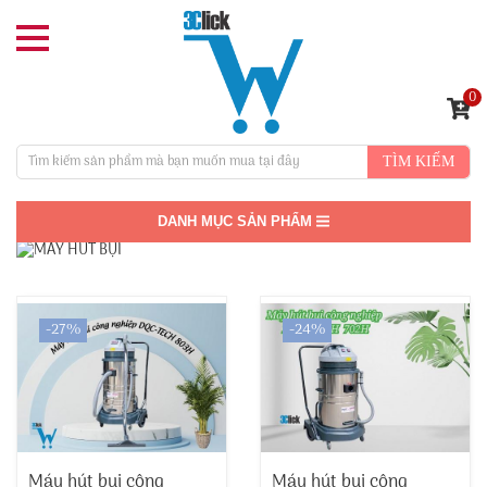
0
TÌM KIẾM
DANH MỤC SẢN PHẨM
-27%
-24%
Máy hút bụi công
Máy hút bụi công