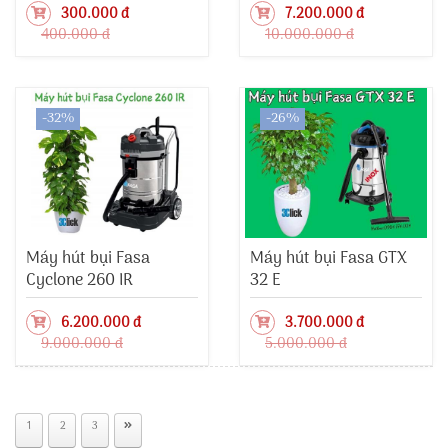
300.000 đ
7.200.000 đ
400.000 đ
10.000.000 đ
-32%
-26%
Máy hút bụi Fasa
Máy hút bụi Fasa GTX
Cyclone 260 IR
32 E
6.200.000 đ
3.700.000 đ
9.000.000 đ
5.000.000 đ
1
2
3