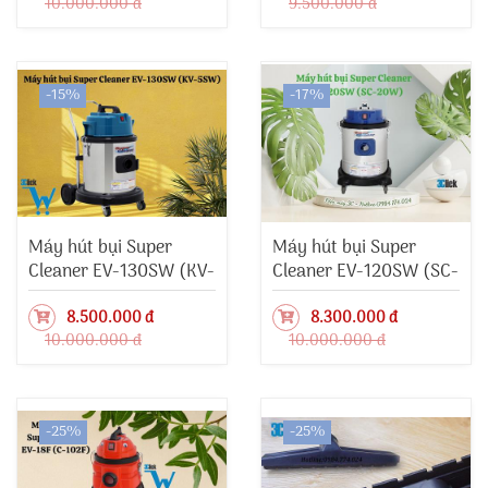
10.000.000 đ
9.500.000 đ
-15%
-17%
Máy hút bụi Super
Máy hút bụi Super
Cleaner EV-130SW (KV-
Cleaner EV-120SW (SC-
5SW)
20W)
8.500.000 đ
8.300.000 đ
10.000.000 đ
10.000.000 đ
-25%
-25%