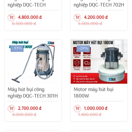
nghiệp DQC-TECH
nghiệp DQC-TECH 702H
803H
4.800.000 đ
4.200.000 đ
6.500.000 đ
5.500.000 đ
-33%
-29%
Máy hút bụi công
Motor máy hút bụi
nghiệp DQC-TECH 301H
1800W
2.700.000 đ
1.000.000 đ
4.000.000 đ
1.400.000 đ