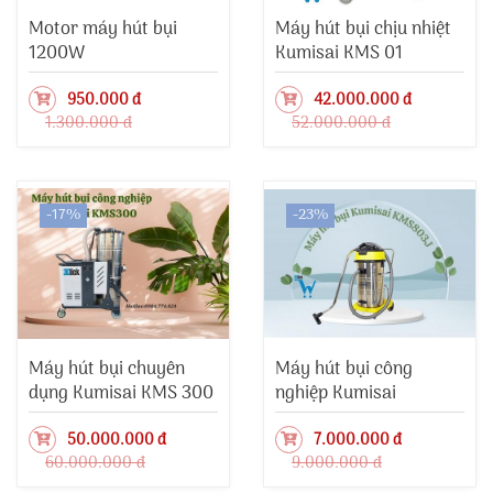
Motor máy hút bụi
Máy hút bụi chịu nhiệt
1200W
Kumisai KMS 01
950.000 đ
42.000.000 đ
1.300.000 đ
52.000.000 đ
-17%
-23%
Máy hút bụi chuyên
Máy hút bụi công
dụng Kumisai KMS 300
nghiệp Kumisai
KMS803J
50.000.000 đ
7.000.000 đ
60.000.000 đ
9.000.000 đ