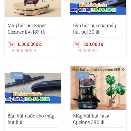
Máy hút bụi Super
Bàn hút bụi của máy
Cleaner EV-18F (C-
hút bụi 30 lít
102F)
6.000.000 đ
300.000 đ
8.000.000 đ
400.000 đ
-25%
-29%
Bàn hút nước cho máy
Máy hút bụi Fasa
hút bụi
Cyclone 380 IR