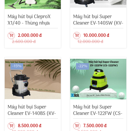
Máy hút bụi CleproX
Máy hút bụi Super
X1/40 - Thùng nhựa
Cleaner EV-140SW (KV-
12SW)
2.000.000 đ
10.000.000 đ
2.600.000 đ
12.000.000 đ
-15%
-22%
Máy hút bụi Super
Máy hút bụi Super
Cleaner EV-140BS (KV-
Cleaner EV-122FW (CS-
12B)
122FW)
8.500.000 đ
7.500.000 đ