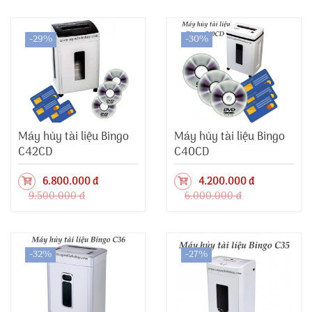
-29%
-30%
Máy hủy tài liệu Bingo
Máy hủy tài liệu Bingo
C42CD
C40CD
6.800.000 đ
4.200.000 đ
9.500.000 đ
6.000.000 đ
-32%
-27%