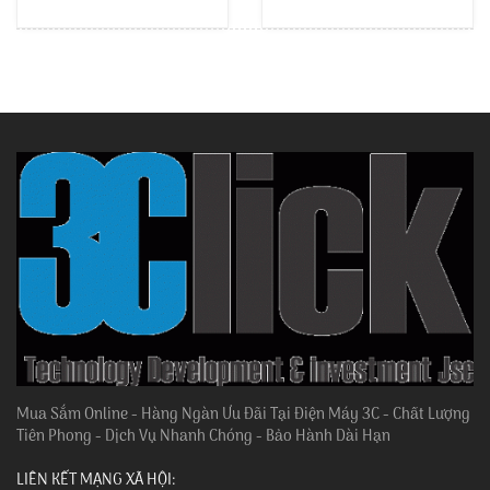
Mua Sắm Online - Hàng Ngàn Ưu Đãi Tại Điện Máy 3C - Chất Lượng
Tiên Phong - Dịch Vụ Nhanh Chóng - Bảo Hành Dài Hạn
LIÊN KẾT MẠNG XÃ HỘI: