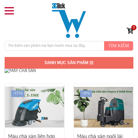
0
TÌM KIẾM
DANH MỤC SẢN PHẨM
-17%
-9%
Máy chà sàn liên hợp
Máy chà sàn ngồi lái