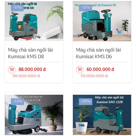
-11%
-15%
Máy chà sàn ngồi lái
Máy chà sàn ngồi lái
Kumisai KMS D8
Kumisai KMS D6
88.000.000 đ
60.000.000 đ
98.000.000 đ
70.000.000 đ
-13%
-19%