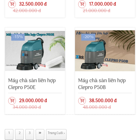
32.500.000 đ
17.000.000 đ
42.000.000 đ
21.000.000 đ
-15%
-20%
Máy chà sàn liên hợp
Máy chà sàn liên hợp
Clepro P50E
Clepro P50B
29.000.000 đ
38.500.000 đ
34.000.000 đ
48.000.000 đ
1
2
3
Trang Cuối ›