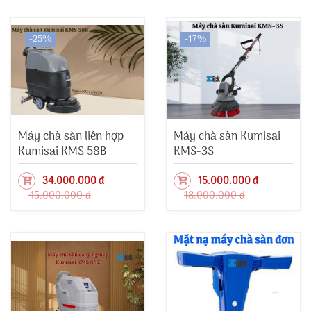
-25%
-17%
Máy chà sàn liên hợp
Máy chà sàn Kumisai
Kumisai KMS 58B
KMS-3S
34.000.000 đ
15.000.000 đ
45.000.000 đ
18.000.000 đ