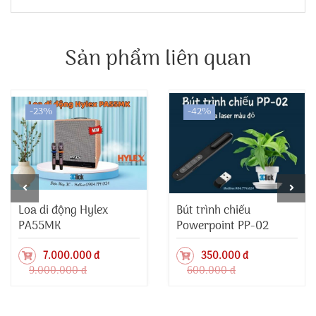
Sản phẩm liên quan
-23%
-42%
Loa di động Hylex
Bút trình chiếu
PA55MK
Powerpoint PP-02
7.000.000 đ
350.000 đ
9.000.000 đ
600.000 đ