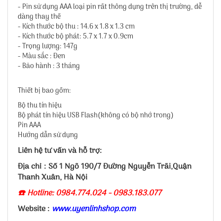
- Pin sử dụng AAA loại pin rất thông dụng trên thị trường, dễ
dàng thay thế
- Kích thước bộ thu : 14.6 x 1.8 x 1.3 cm
- Kích thước bộ phát: 5.7 x 1.7 x 0.9cm
- Trọng lượng: 147g
- Màu sắc : Đen
- Bảo hành : 3 tháng
Thiết bị bao gồm:
Bộ thu tín hiệu
Bộ phát tín hiệu USB Flash(không có bộ nhớ trong)
Pin AAA
Hướng dẫn sử dụng
Liên hệ tư vấn và hỗ trợ:
Địa chỉ : Số 1 Ngõ 190/7 Đường Nguyễn Trãi,Quận
Thanh Xuân, Hà Nội
☎️ Hotline: 0984.774.024 - 0983.183.077
Website :
www.uyenlinhshop.com