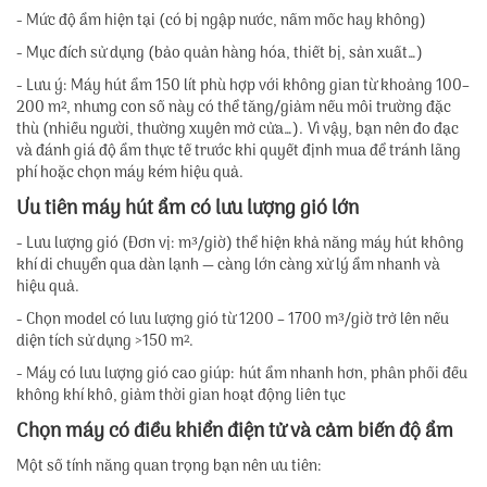
- Mức độ ẩm hiện tại (có bị ngập nước, nấm mốc hay không)
- Mục đích sử dụng (bảo quản hàng hóa, thiết bị, sản xuất…)
- Lưu ý: Máy hút ẩm 150 lít phù hợp với không gian từ khoảng 100–
200 m², nhưng con số này có thể tăng/giảm nếu môi trường đặc
thù (nhiều người, thường xuyên mở cửa…). Vì vậy, bạn nên đo đạc
và đánh giá độ ẩm thực tế trước khi quyết định mua để tránh lãng
phí hoặc chọn máy kém hiệu quả.
Ưu tiên máy hút ẩm có lưu lượng gió lớn
- Lưu lượng gió (Đơn vị: m³/giờ) thể hiện khả năng máy hút không
khí di chuyển qua dàn lạnh — càng lớn càng xử lý ẩm nhanh và
hiệu quả.
- Chọn model có lưu lượng gió từ 1200 – 1700 m³/giờ trở lên nếu
diện tích sử dụng >150 m².
- Máy có lưu lượng gió cao giúp: hút ẩm nhanh hơn, phân phối đều
không khí khô, giảm thời gian hoạt động liên tục
Chọn máy có điều khiển điện tử và cảm biến độ ẩm
Một số tính năng quan trọng bạn nên ưu tiên: