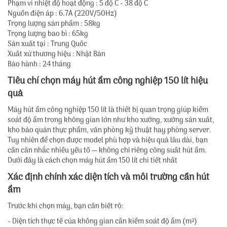
Phạm vi nhiệt độ hoạt động : 5 độ C - 38 độ C
Nguồn điện áp : 6.7A (220V/50Hz)
Trọng lượng sản phẩm : 58kg
Trọng lượng bao bì : 65kg
Sản xuất tại : Trung Quốc
Xuất xứ thương hiệu : Nhật Bản
Bảo hành : 24 tháng
Tiêu chí chọn máy hút ẩm công nghiệp 150 lít hiệu
quả
Máy hút ẩm công nghiệp 150 lít là thiết bị quan trọng giúp kiểm
soát độ ẩm trong không gian lớn như kho xưởng, xưởng sản xuất,
kho bảo quản thực phẩm, văn phòng kỹ thuật hay phòng server.
Tuy nhiên để chọn được model phù hợp và hiệu quả lâu dài, bạn
cần cân nhắc nhiều yếu tố — không chỉ riêng công suất hút ẩm.
Dưới đây là cách chọn máy hút ẩm 150 lít chi tiết nhất
Xác định chính xác diện tích và môi trường cần hút
ẩm
Trước khi chọn máy, bạn cần biết rõ:
- Diện tích thực tế của không gian cần kiểm soát độ ẩm (m²)