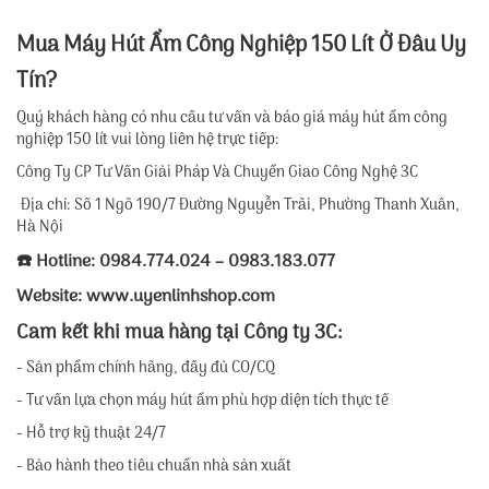
Mua Máy Hút Ẩm Công Nghiệp 150 Lít Ở Đâu Uy
Tín?
Quý khách hàng có nhu cầu tư vấn và báo giá máy hút ẩm công
nghiệp 150 lít vui lòng liên hệ trực tiếp:
Công Ty CP Tư Vấn Giải Pháp Và Chuyển Giao Công Nghệ 3C
Địa chỉ: Số 1 Ngõ 190/7 Đường Nguyễn Trãi, Phường Thanh Xuân,
Hà Nội
☎️ Hotline: 0984.774.024 – 0983.183.077
Website:
www.uyenlinhshop.com
Cam kết khi mua hàng tại Công ty 3C:
- Sản phẩm chính hãng, đầy đủ CO/CQ
- Tư vấn lựa chọn máy hút ẩm phù hợp diện tích thực tế
- Hỗ trợ kỹ thuật 24/7
- Bảo hành theo tiêu chuẩn nhà sản xuất