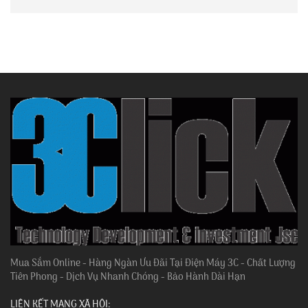
Mua Sắm Online - Hàng Ngàn Ưu Đãi Tại Điện Máy 3C - Chất Lượng
Tiên Phong - Dịch Vụ Nhanh Chóng - Bảo Hành Dài Hạn
LIÊN KẾT MẠNG XÃ HỘI: