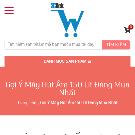
0
TÌM KIẾM
DANH MỤC SẢN PHẨM
Gợi Ý Máy Hút Ẩm 150 Lít Đáng Mua
Nhất
Trang chủ
Gợi Ý Máy Hút Ẩm 150 Lít Đáng Mua Nhất