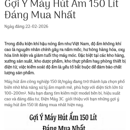
Gợi Ý Máy Hút Ẩm 150 Lít
Đáng Mua Nhất
Ngày đăng:22-02-2026
Trong điều kiện khí hậu nóng ẩm như Việt Nam, độ ẩm không khí
cao là nguyên nhân chính gây ra nấm mốc, hư hỏng hàng hóa, oxy
hóa linh kiện và giảm tuổi thọ máy móc. Đặc biệt tại các kho hàng,
xưởng sản xuất, kho dược phẩm, kho thực phẩm hay phòng thiết bị
điện tử, việc kiểm soát độ ẩm là yếu tố bắt buộc để đảm bảo chất
lượng sản phẩm.
Máy hút ẩm công nghiệp 150 lít/ngày đang trở thành lựa chọn phổ
biến nhờ khả năng xử lý ẩm mạnh mẽ, phù hợp với diện tích lớn từ
100–200m². Nếu bạn đang tìm kiếm một model bền bỉ, hiệu suất
cao và đáng đầu tư, Điện Máy 3C giới thiệu với bạn những gợi ý
máy hút ẩm 150 lít đáng mua nhất hiện nay.