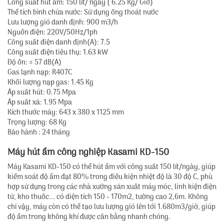
Công suất hút ẩm: 150 lít/ ngày ( 6.25 Kg/ Giờ)
Thể tích bình chứa nước: Sử dụng ống thoát nước
Lưu lượng gió danh định: 900 m3/h
Nguồn điện: 220V/50Hz/1ph
Công suất điện danh định(A): 7.5
Công suất điện tiêu thụ: 1.63 kW
Độ ồn: ≤ 57 dB(A)
Gas lạnh nạp: R407C
Khối lượng nạp gas: 1.45 Kg
Áp suất hút: 0.75 Mpa
Áp suất xả: 1.95 Mpa
Kích thước máy: 643 x 380 x 1125 mm
Trọng lượng: 68 Kg
Bảo hành : 24 tháng
Máy hút ẩm công nghiệp Kasami KD-150
Máy Kasami KD-150 có thể hút ẩm với công suất 150 lít/ngày, giúp
kiểm soát độ ẩm đạt 80% trong điều kiện nhiệt độ là 30 độ C, phù
hợp sử dụng trong các nhà xưởng sản xuất máy móc, linh kiện điện
tử, kho thuốc... có diện tích 150 - 170m2, tường cao 2,6m. Không
chỉ vậy, máy còn có thể tạo lưu lượng gió lên tới 1.680m3/giờ, giúp
độ ẩm trong không khí được cân bằng nhanh chóng.