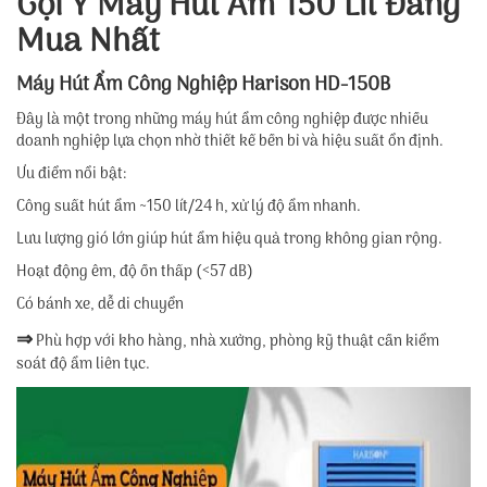
Gợi Ý Máy Hút Ẩm 150 Lít Đáng
Mua Nhất
Máy Hút Ẩm Công Nghiệp Harison HD-150B
Đây là một trong những máy hút ẩm công nghiệp được nhiều
doanh nghiệp lựa chọn nhờ thiết kế bền bỉ và hiệu suất ổn định.
Ưu điểm nổi bật:
Công suất hút ẩm ~150 lít/24 h, xử lý độ ẩm nhanh.
Lưu lượng gió lớn giúp hút ẩm hiệu quả trong không gian rộng.
Hoạt động êm, độ ồn thấp (<57 dB)
Có bánh xe, dễ di chuyển
⇒
Phù hợp với kho hàng, nhà xưởng, phòng kỹ thuật cần kiểm
soát độ ẩm liên tục.