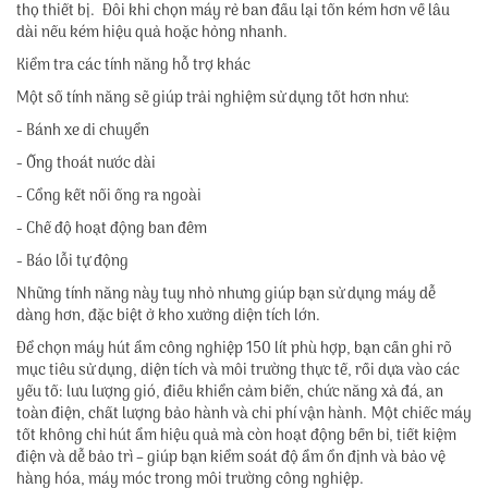
thọ thiết bị. Đôi khi chọn máy rẻ ban đầu lại tốn kém hơn về lâu
dài nếu kém hiệu quả hoặc hỏng nhanh.
Kiểm tra các tính năng hỗ trợ khác
Một số tính năng sẽ giúp trải nghiệm sử dụng tốt hơn như:
- Bánh xe di chuyển
- Ống thoát nước dài
- Cổng kết nối ống ra ngoài
- Chế độ hoạt động ban đêm
- Báo lỗi tự động
Những tính năng này tuy nhỏ nhưng giúp bạn sử dụng máy dễ
dàng hơn, đặc biệt ở kho xưởng diện tích lớn.
Để chọn máy hút ẩm công nghiệp 150 lít phù hợp, bạn cần ghi rõ
mục tiêu sử dụng, diện tích và môi trường thực tế, rồi dựa vào các
yếu tố: lưu lượng gió, điều khiển cảm biến, chức năng xả đá, an
toàn điện, chất lượng bảo hành và chi phí vận hành. Một chiếc máy
tốt không chỉ hút ẩm hiệu quả mà còn hoạt động bền bỉ, tiết kiệm
điện và dễ bảo trì – giúp bạn kiểm soát độ ẩm ổn định và bảo vệ
hàng hóa, máy móc trong môi trường công nghiệp.