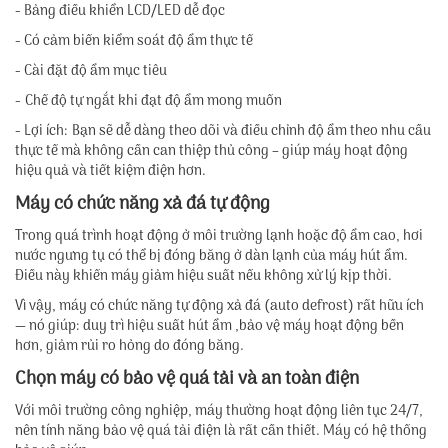
- Bảng điều khiển LCD/LED dễ đọc
- Có cảm biến kiểm soát độ ẩm thực tế
- Cài đặt độ ẩm mục tiêu
- Chế độ tự ngắt khi đạt độ ẩm mong muốn
- Lợi ích: Bạn sẽ dễ dàng theo dõi và điều chỉnh độ ẩm theo nhu cầu
thực tế mà không cần can thiệp thủ công – giúp máy hoạt động
hiệu quả và tiết kiệm điện hơn.
Máy có chức năng xả đá tự động
Trong quá trình hoạt động ở môi trường lạnh hoặc độ ẩm cao, hơi
nước ngưng tụ có thể bị đóng băng ở dàn lạnh của máy hút ẩm.
Điều này khiến máy giảm hiệu suất nếu không xử lý kịp thời.
Vì vậy, máy có chức năng tự động xả đá (auto defrost) rất hữu ích
— nó giúp: duy trì hiệu suất hút ẩm ,bảo vệ máy hoạt động bền
hơn, giảm rủi ro hỏng do đóng băng.
Chọn máy có bảo vệ quá tải và an toàn điện
Với môi trường công nghiệp, máy thường hoạt động liên tục 24/7,
nên tính năng bảo vệ quá tải điện là rất cần thiết. Máy có hệ thống