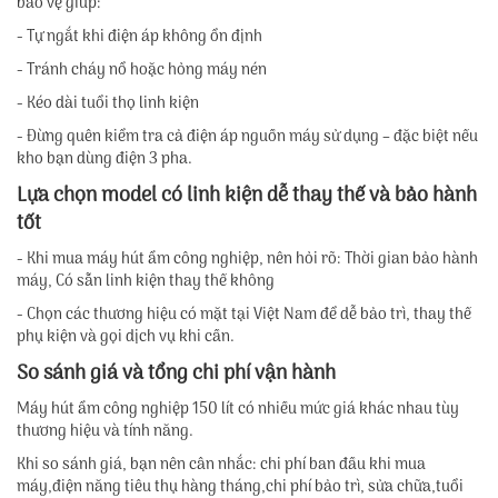
bảo vệ giúp:
- Tự ngắt khi điện áp không ổn định
- Tránh cháy nổ hoặc hỏng máy nén
- Kéo dài tuổi thọ linh kiện
- Đừng quên kiểm tra cả điện áp nguồn máy sử dụng – đặc biệt nếu
kho bạn dùng điện 3 pha.
Lựa chọn model có linh kiện dễ thay thế và bảo hành
tốt
- Khi mua máy hút ẩm công nghiệp, nên hỏi rõ: Thời gian bảo hành
máy, Có sẵn linh kiện thay thế không
- Chọn các thương hiệu có mặt tại Việt Nam để dễ bảo trì, thay thế
phụ kiện và gọi dịch vụ khi cần.
So sánh giá và tổng chi phí vận hành
Máy hút ẩm công nghiệp 150 lít có nhiều mức giá khác nhau tùy
thương hiệu và tính năng.
Khi so sánh giá, bạn nên cân nhắc: chi phí ban đầu khi mua
máy,điện năng tiêu thụ hàng tháng,chi phí bảo trì, sửa chữa,tuổi