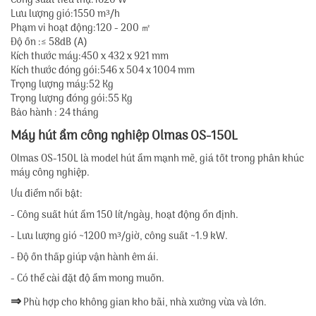
Công suất tiêu thụ:1620 W
Lưu lượng gió:1550 m³/h
Phạm vi hoạt động:120 - 200 ㎡
Độ ồn :≤ 58dB (A)
Kích thước máy:450 x 432 x 921 mm
Kích thước đóng gói:546 x 504 x 1004 mm
Trọng lượng máy:52 Kg
Trọng lượng đóng gói:55 Kg
Bảo hành : 24 tháng
Máy hút ẩm công nghiệp Olmas OS-150L
Olmas OS-150L là model hút ẩm mạnh mẽ, giá tốt trong phân khúc
máy công nghiệp.
Ưu điểm nổi bật:
- Công suất hút ẩm 150 lít/ngày, hoạt động ổn định.
- Lưu lượng gió ~1200 m³/giờ, công suất ~1.9 kW.
- Độ ồn thấp giúp vận hành êm ái.
- Có thể cài đặt độ ẩm mong muốn.
⇒
Phù hợp cho không gian kho bãi, nhà xưởng vừa và lớn.