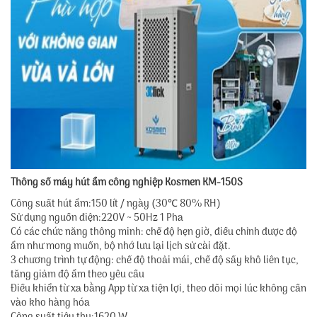
Thông số máy hút ẩm công nghiệp Kosmen KM-150S
Công suất hút ẩm:150 lít / ngày (30℃ 80% RH)
Sử dụng nguồn điện:220V ~ 50Hz 1 Pha
Có các chức năng thông minh: chế độ hẹn giờ, điều chỉnh được độ
ẩm như mong muốn, bộ nhớ lưu lại lịch sử cài đặt.
3 chương trình tự động: chế độ thoải mái, chế độ sấy khô liên tục,
tăng giảm độ ẩm theo yêu cầu
Điều khiển từ xa bằng App từ xa tiện lợi, theo dõi mọi lúc không cần
vào kho hàng hóa