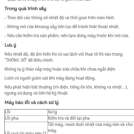
Trong quá trình sấy
- Theo dõi các thông số nhiệt độ và thời gian trên màn hình.
- Không mở cửa khoang sấy liên tục để tránh thất thoát nhiệt.
- Nếu cần kiểm tra sản phẩm, nên tạm dừng máy trước khi mở cửa.
Lưu ý
Nếu nhiệt độ, độ ẩm hiển thị có sai lệch với thực tế thì vào trang
“THÔNG SỐ” để điều chỉnh.
Không tự ý tháo nắp máy hoặc sửa chữa khi chưa ngắt điện.
Luôn có người giám sát khi máy đang hoạt động.
Nếu phát hiện bất thường (rò điện, tiếng ồn lớn, không ra nhiệt...),
ngưng sử dụng và liên hệ kỹ thuật.
Máy báo lỗi và cách xử lý
Lỗi
Xử lý
Lỗi pha
Kiểm tra và đổi lại pha
Tắt máy, reset đuôi nhiệt của máy nén và cho 
máy.
Lỗi quá tải máy nén (1,