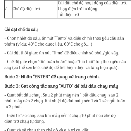
Cài đặt chế độ hoạt động của điện trở.
7
Chế độ điện trở
Chạy điện trở tự động
Tắt điện trở
Cài đặt chế độ sấy
- Chọn nhiệt độ sấy: ấn nút “Temp” và điều chỉnh theo yêu cầu sản
phẩm (ví dụ: 40°C cho dược liệu, 60°C cho gỗ,...).
- Cài đặt thời gian: ấn nút “Time” để điều chỉnh số phút/giờ sấy.
- Chế độ gió: chọn “Gió tuần hoàn” hoặc “Gió tươi” tùy theo yêu cầu
sấy (có thể xen kẽ 2 chế độ để tiết kiệm điện và tăng hiệu quả).
Bước 2: Nhấn “ENTER” để quay về trang chính.
Bước 3: Gạt công tắc sang “AUTO” để bắt đầu chạy máy
- Quạt bắt đầu chạy. Sau 2 phút máy nén 1 bắt đầu chạy, sau 2
phút máy nén 2 chạy. Khi nhiệt độ đạt máy nén 1 và 2 sẽ ngắt tuần
tự 3 phút.
- Điện trở sẽ chạy sau khi máy nén 2 chạy 10 phút nếu chế độ
điện trở chạy tự động.
- Quạt xả sẽ chạy theo chế độ và giá trị cài đặt.