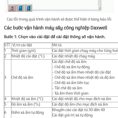
Các lỗi trong quá trình vận hành sẽ được thể hiện ở bảng báo lỗi
Các bước vận hành máy sấy công nghiệp Daxwell
Bước 1: Chọn vào cài đặt để cài đặt thông số vận hành.
STT
Vị trí cài đặt
Mô tả
1
Thời gian (giờ)
Cài đặt thời gian chạy máy cho từng bư
2
Nhiệt độ cài đặt (°C)
Cài đặt nhiệt độ chạy máy
Cài đặt chế độ xả ẩm:
- Chế độ xả ẩm tự động
- Chế độ xả ẩm theo nhiệt độ cài đặt
3
Chế độ xả ẩm
- Chế độ xả ẩm theo nhiệt độ và độ ẩm
- Chế độ xả ẩm liên tục
- Tắt chế độ xả ẩm
- Xả ẩm theo thời gian
4
Nhiệt độ xả ẩm (°C)
Cài đặt nhiệt độ cho mục đích xả ẩm
5
Độ ẩm xả ẩm (%)
Cài đặt độ ẩm cho mục đích xả ẩm
Khuyến cáo cài đặt từ 30 đến 40
6
Điểm xả ẩm tự động
Cài đặt giá trị xả tự động