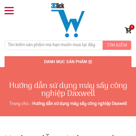
0
TÌM KIẾM
DANH MỤC SẢN PHẨM
Hướng dẫn sử dụng máy sấy công
nghiệp Daxwell
Trang chủ
Hướng dẫn sử dụng máy sấy công nghiệp Daxwell