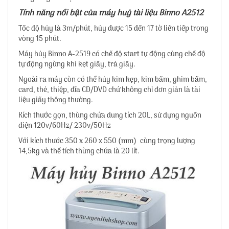
Tính năng nổi bật của máy huỷ tài liệu Binno A2512
Tốc độ hủy là 3m/phút, hủy được 15 đến 17 tờ liên tiếp trong
vòng 15 phút.
Máy hủy Binno A-2519 có chế độ start tự động cùng chế độ
tự động ngừng khi kẹt giấy, trả giấy.
Ngoài ra máy còn có thể hủy kim kẹp, kim bấm, ghim bấm,
card, thẻ, thiệp, đĩa CD/DVD chứ không chỉ đơn giản là tài
liệu giấy thông thường.
Kích thước gọn, thùng chứa dung tích 20L, sử dụng nguồn
điện 120v/60Hz/ 230v/50Hz
Với kích thước 350 x 260 x 550 (mm) cùng trọng lượng
14,5kg và thể tích thùng chứa là 20 lít.