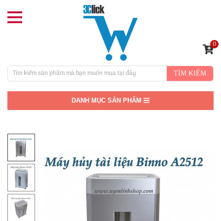
0
TÌM KIẾM
DANH MỤC SẢN PHẨM