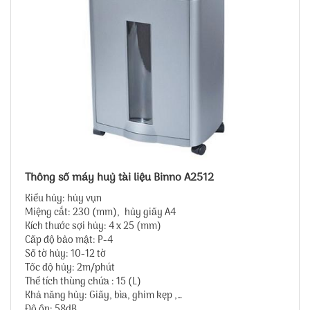
Thông số máy huỷ tài liệu Binno A2512
Kiểu hủy: hủy vụn
Miệng cắt: 230 (mm), hủy giấy A4
Kích thước sợi hủy: 4 x 25 (mm)
Cấp độ bảo mật: P-4
Số tờ hủy: 10-12 tờ
Tốc độ hủy: 2m/phút
Thể tích thùng chứa : 15 (L)
Khả năng hủy: Giấy, bìa, ghim kẹp ,…
Độ ồn: 58dB