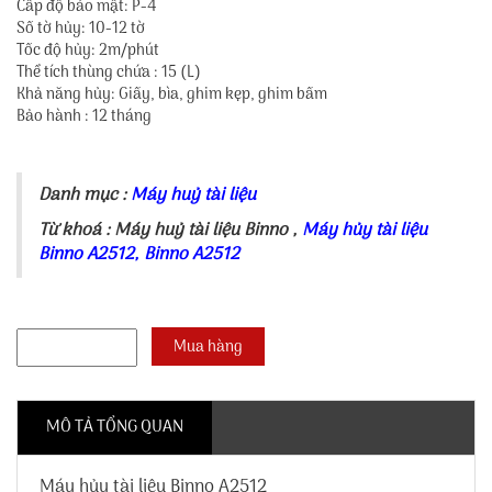
Cấp độ bảo mật: P-4
Số tờ hủy: 10-12 tờ
Tốc độ hủy: 2m/phút
Thể tích thùng chứa : 15 (L)
Khả năng hủy: Giấy, bìa, ghim kẹp, ghim bấm
Bảo hành : 12 tháng
Danh mục :
Máy huỷ tài liệu
Từ khoá :
Máy huỷ tài liệu Binno
,
Máy hủy tài liệu
Binno A2512
,
Binno A2512
MÔ TẢ TỔNG QUAN
Máy hủy tài liệu Binno A2512