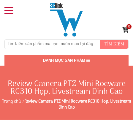
0
TÌM KIẾM
DANH MỤC SẢN PHẨM
Review Camera PTZ Mini Rocware
RC310 Họp, Livestream Đỉnh Cao
Trang chủ
Review Camera PTZ Mini Rocware RC310 Họp, Livestream
Đỉnh Cao