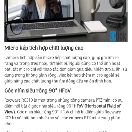
Micro kép tích hợp chất lượng cao
Camera tích hợp sẵn micro kép chất lượng cao, giúp ghi âm rõ
ràng và trong trẻo ngay từ thiết bị. Người dùng có thể linh hoạt
bật, tắt micro chỉ với thao tác đơn giản qua điều khiển từ xa. Khi sử
dụng trong không gian rộng, việc kết hợp thêm micro ngoài sẽ
giúp nâng cao chất lượng thu âm đồng đều và ổn định hơn.
Góc nhìn siêu rộng 90° HFoV
Rocware RC310 là một trong những dòng camera PTZ mini có ưu
điểm nổi bật ở góc nhìn siêu rộng 90°
HFoV (Horizontal Field of
View)
. Góc nhìn siêu rộng 90° HFoV chính là điểm giúp Rocware
RC310 nổi bật hơn nhiều so với các camera PTZ mini cùng phân
khúc.