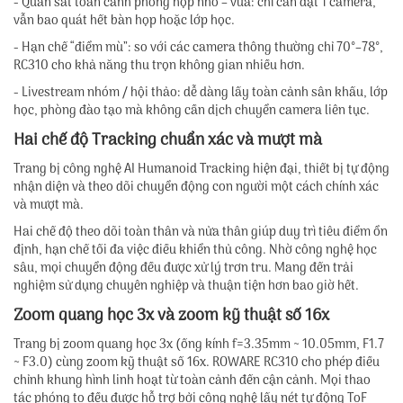
- Quan sát toàn cảnh phòng họp nhỏ – vừa: chỉ cần đặt 1 camera,
vẫn bao quát hết bàn họp hoặc lớp học.
- Hạn chế “điểm mù”: so với các camera thông thường chỉ 70°–78°,
RC310 cho khả năng thu trọn không gian nhiều hơn.
- Livestream nhóm / hội thảo: dễ dàng lấy toàn cảnh sân khấu, lớp
học, phòng đào tạo mà không cần dịch chuyển camera liên tục.
Hai chế độ Tracking chuẩn xác và mượt mà
Trang bị công nghệ AI Humanoid Tracking hiện đại, thiết bị tự động
nhận diện và theo dõi chuyển động con người một cách chính xác
và mượt mà.
Hai chế độ theo dõi toàn thân và nửa thân giúp duy trì tiêu điểm ổn
định, hạn chế tối đa việc điều khiển thủ công. Nhờ công nghệ học
sâu, mọi chuyển động đều được xử lý trơn tru. Mang đến trải
nghiệm sử dụng chuyên nghiệp và thuận tiện hơn bao giờ hết.
Zoom quang học 3x và zoom kỹ thuật số 16x
Trang bị zoom quang học 3x (ống kính f=3.35mm ~ 10.05mm, F1.7
~ F3.0) cùng zoom kỹ thuật số 16x. ROWARE RC310 cho phép điều
chỉnh khung hình linh hoạt từ toàn cảnh đến cận cảnh. Mọi thao
tác phóng to đều được hỗ trợ bởi công nghệ lấy nét tự động ToF