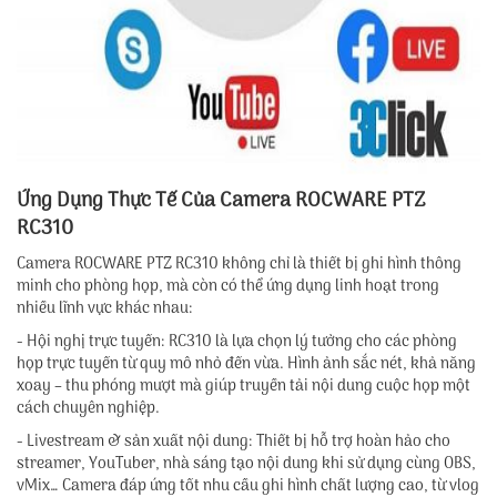
Ứng Dụng Thực Tế Của Camera ROCWARE PTZ
RC310
Camera ROCWARE PTZ RC310 không chỉ là thiết bị ghi hình thông
minh cho phòng họp, mà còn có thể ứng dụng linh hoạt trong
nhiều lĩnh vực khác nhau:
- Hội nghị trực tuyến: RC310 là lựa chọn lý tưởng cho các phòng
họp trực tuyến từ quy mô nhỏ đến vừa. Hình ảnh sắc nét, khả năng
xoay – thu phóng mượt mà giúp truyền tải nội dung cuộc họp một
cách chuyên nghiệp.
- Livestream & sản xuất nội dung: Thiết bị hỗ trợ hoàn hảo cho
streamer, YouTuber, nhà sáng tạo nội dung khi sử dụng cùng OBS,
vMix… Camera đáp ứng tốt nhu cầu ghi hình chất lượng cao, từ vlog