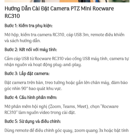
Hướng Dẫn Cài Đặt Camera PTZ Mini Rocware
RC310
Bước 1: Kiểm tra phụ kiện:
Mở hộp, kiểm tra camera RC310, cáp USB 3m, remote điều khiển
và sách hướng dẫn.
Bước 2: Kết nối với máy tính:
Cắm cáp USB từ Rocware RC310 vào cổng USB máy tính, camera tự
nhận nguồn và hoạt động plug-and-play.
Bước 3: Lắp đặt camera:
Đặt camera trên bàn, treo tường hoặc gắn lên chân máy, đảm bảo
góc nhìn 90° bao quát khu vực.
Bước 4: Cấu hình phần mềm:
Mở phần mềm hội nghị (Zoom, Teams, Meet), chọn “Rocware
RC310” làm nguồn video trong cài đặt.
Bước 5: Sử dụng và điều chỉnh:
Dùng remote để điều chỉnh góc quay, zoom quang 3x hoặc bật tính