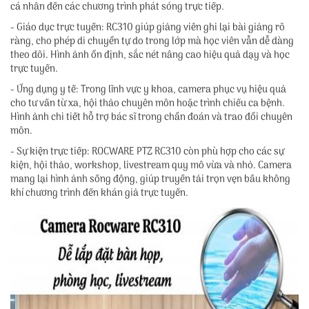
cá nhân đến các chương trình phát sóng trực tiếp.
- Giáo dục trực tuyến: RC310 giúp giảng viên ghi lại bài giảng rõ
ràng, cho phép di chuyển tự do trong lớp mà học viên vẫn dễ dàng
theo dõi. Hình ảnh ổn định, sắc nét nâng cao hiệu quả dạy và học
trực tuyến.
- Ứng dụng y tế: Trong lĩnh vực y khoa, camera phục vụ hiệu quả
cho tư vấn từ xa, hội thảo chuyên môn hoặc trình chiếu ca bệnh.
Hình ảnh chi tiết hỗ trợ bác sĩ trong chẩn đoán và trao đổi chuyên
môn.
- Sự kiện trực tiếp: ROCWARE PTZ RC310 còn phù hợp cho các sự
kiện, hội thảo, workshop, livestream quy mô vừa và nhỏ. Camera
mang lại hình ảnh sống động, giúp truyền tải trọn vẹn bầu không
khí chương trình đến khán giả trực tuyến.