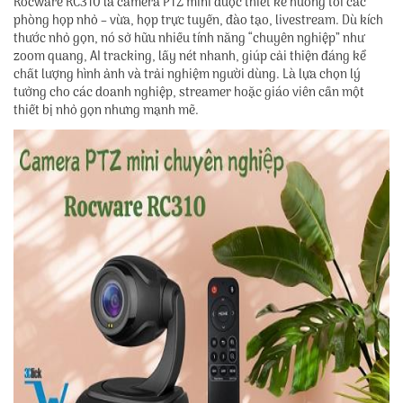
Rocware RC310 là camera PTZ mini được thiết kế hướng tới các
phòng họp nhỏ – vừa, họp trực tuyến, đào tạo, livestream. Dù kích
thước nhỏ gọn, nó sở hữu nhiều tính năng “chuyên nghiệp” như
zoom quang, AI tracking, lấy nét nhanh, giúp cải thiện đáng kể
chất lượng hình ảnh và trải nghiệm người dùng. Là lựa chọn lý
tưởng cho các doanh nghiệp, streamer hoặc giáo viên cần một
thiết bị nhỏ gọn nhưng mạnh mẽ.