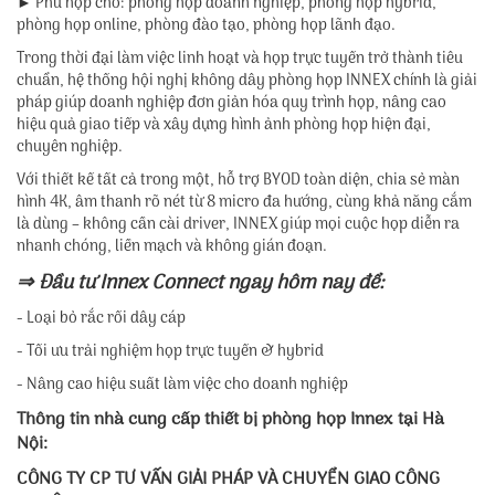
► Phù hợp cho: phòng họp doanh nghiệp, phòng họp hybrid,
phòng họp online, phòng đào tạo, phòng họp lãnh đạo.
Trong thời đại làm việc linh hoạt và họp trực tuyến trở thành tiêu
chuẩn, hệ thống hội nghị không dây phòng họp INNEX chính là giải
pháp giúp doanh nghiệp đơn giản hóa quy trình họp, nâng cao
hiệu quả giao tiếp và xây dựng hình ảnh phòng họp hiện đại,
chuyên nghiệp.
Với thiết kế tất cả trong một, hỗ trợ BYOD toàn diện, chia sẻ màn
hình 4K, âm thanh rõ nét từ 8 micro đa hướng, cùng khả năng cắm
là dùng – không cần cài driver, INNEX giúp mọi cuộc họp diễn ra
nhanh chóng, liền mạch và không gián đoạn.
⇒ Đầu tư Innex Connect ngay hôm nay để:
- Loại bỏ rắc rối dây cáp
- Tối ưu trải nghiệm họp trực tuyến & hybrid
- Nâng cao hiệu suất làm việc cho doanh nghiệp
Thông tin nhà cung cấp thiết bị phòng họp Innex tại Hà
Nội:
CÔNG TY CP TƯ VẤN GIẢI PHÁP VÀ CHUYỂN GIAO CÔNG