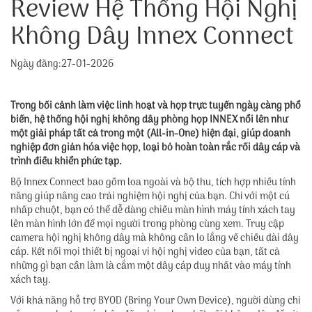
Review Hệ Thống Hội Nghị
Không Dây Innex Connect
Ngày đăng:27-01-2026
Trong bối cảnh làm việc linh hoạt và họp trực tuyến ngày càng phổ
biến, hệ thống hội nghị không dây phòng họp INNEX nổi lên như
một giải pháp tất cả trong một (All-in-One) hiện đại, giúp doanh
nghiệp đơn giản hóa việc họp, loại bỏ hoàn toàn rắc rối dây cáp và
trình điều khiển phức tạp.
Bộ Innex Connect bao gồm loa ngoài và bộ thu, tích hợp nhiều tính
năng giúp nâng cao trải nghiệm hội nghị của bạn. Chỉ với một cú
nhấp chuột, bạn có thể dễ dàng chiếu màn hình máy tính xách tay
lên màn hình lớn để mọi người trong phòng cùng xem. Truy cập
camera hội nghị không dây mà không cần lo lắng về chiều dài dây
cáp. Kết nối mọi thiết bị ngoại vi hội nghị video của bạn, tất cả
những gì bạn cần làm là cắm một dây cáp duy nhất vào máy tính
xách tay.
Với khả năng hỗ trợ BYOD (Bring Your Own Device), người dùng chỉ