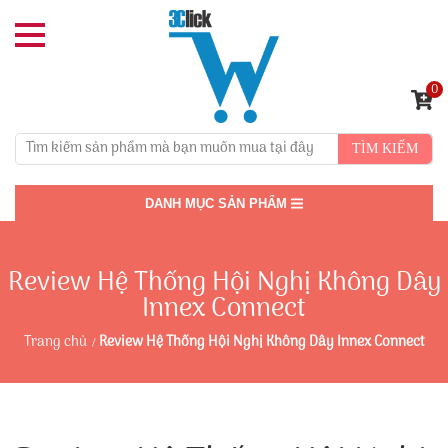
0
TÌM KIẾM
DANH MỤC SẢN PHẨM
Review Hệ Thống Hội Nghị Không Dây
Innex Connect
Trang chủ
Review Hệ Thống Hội Nghị Không Dây Innex Connect