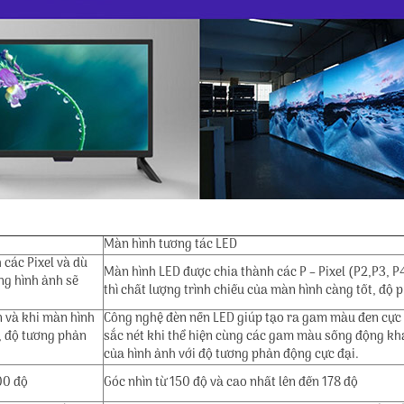
Màn hình tương tác LED
 các Pixel và dù
Màn hình LED được chia thành các P – Pixel (P2,P3, 
ợng hình ảnh sẽ
thì chất lượng trình chiếu của màn hình càng tốt, độ 
 và khi màn hình
Công nghệ đèn nền LED giúp tạo ra gam màu đen cực 
, độ tương phản
sắc nét khi thể hiện cùng các gam màu sống động khá
của hình ảnh với độ tương phản động cực đại.
00 độ
Góc nhìn từ 150 độ và cao nhất lên đến 178 độ