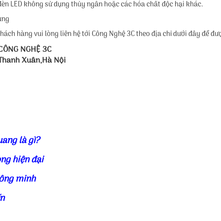
 đèn LED không sử dụng thủy ngân hoặc các hóa chất độc hại khác.
dụng
hách hàng vui lòng liên hệ tới Công Nghệ 3C theo địa chỉ dưới đây để đư
 CÔNG NGHỆ 3C
,Thanh Xuân,Hà Nội
uang là gì?
ng hiện đại
hông minh
ến