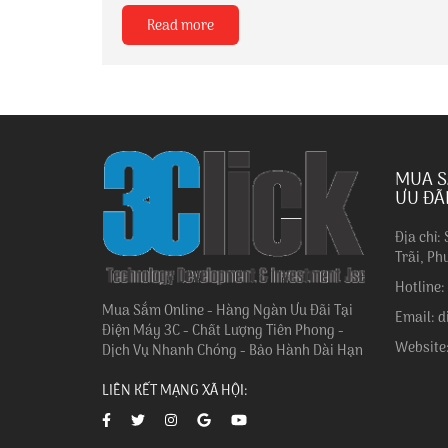
ng dạy.
Nếu như trước đây bảng đen, phấn trắng và máy
Read more
tối ưu
chiếu là những công cụ quen thuộc trong lớp học
n thống,
thì ngày nay, màn hình tương tác đang dần trở
nh...
thành thiết bị không thể thiếu trong mô hình lớp
học...
MUA S
ƯU ĐÃ
Địa chỉ:
Trãi, Ph
Hotline
Mua Sắm Online - Hàng Ngàn Ưu Đãi Tại
Email: 
Điện Máy 3C - Chất Lượng Tiên Phong -
Website
Dịch Vụ Nhanh Chóng - Bảo Hành Dài Hạn
LIÊN KẾT MẠNG XÃ HỘI: