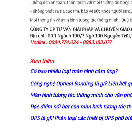
- Bóng đèn an toàn, thân thiện với môi trường do bóng
- Không phát ra tia cực tím, bảo vệ sức khỏe người sử 
Mọi thông tin về màn hình tương tác thông minh , Quý k
CÔNG TY CP TƯ VẤN GIẢI PHÁP VÀ CHUYỂN GIAO
Địa chỉ : Số 1 Ngách 190/7 Ngõ 190 Nguyễn Trãi
Hotline : 0984.774.024 - 0983.183.077
Xem thêm
Có bao nhiêu loại màn hình cảm ứng?
Công nghệ Optical Bonding là gì? Liên kết q
Màn hình tương tác thông minh cho văn phò
Đặc điểm nổi bật của màn hình tương tác t
OPS là gì? Phân loại các thiết bị OPS phổ bi