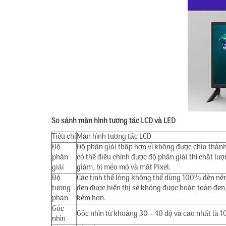
So sánh màn hình tương tác LCD và LED
Tiêu chí
Màn hình tương tác LCD
Độ
Độ phân giải thấp hơn vì không được chia thành
phân
có thể điều chỉnh được độ phân giải thì chất lư
giải
giảm, bị méo mó và mất Pixel.
Độ
Các tinh thể lỏng không thể dùng 100% đèn nền
tương
đen được hiển thị sẽ không được hoàn toàn đen
phản
kém hơn.
Góc
Góc nhìn từ khoảng 30 – 40 độ và cao nhất là 1
nhìn