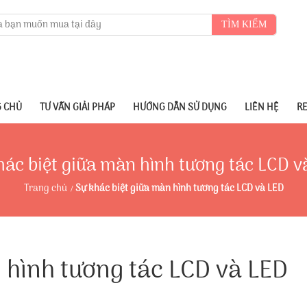
TÌM KIẾM
 CHỦ
TƯ VẤN GIẢI PHÁP
HƯỚNG DẪN SỬ DỤNG
LIÊN HỆ
R
hác biệt giữa màn hình tương tác LCD v
Trang chủ
Sự khác biệt giữa màn hình tương tác LCD và LED
 hình tương tác LCD và LED