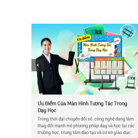
ung tâm
Ưu Điểm Của Màn Hình Tương Tác Trong
Dạy Học
g chú
Trong thời đại chuyển đổi số, công nghệ đang làm
 tác,
thay đổi mạnh mẽ phương pháp dạy và học tại các
g đầu tư
trường học, trung tâm đào tạo và cơ sở giáo dục.