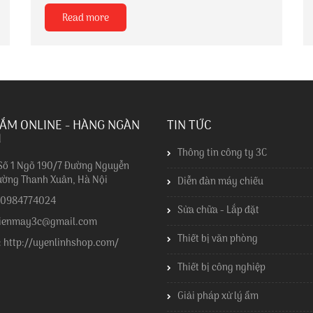
nhanh việc ứng dụng công nghệ nhằm nâng cao
Read more
chất lượng giảng dạy, tối ưu trải nghiệm học tập và
xây dựng môi trường giáo dục hiện đại. Trong xu
hướng đó, màn hình tương tác trở thành...
ẮM ONLINE - HÀNG NGÀN
TIN TỨC
I
Thông tin công ty 3C
 Số 1 Ngõ 190/7 Đường Nguyễn
ường Thanh Xuân, Hà Nội
Diễn đàn máy chiếu
: 0984774024
Sửa chữa - Lắp đặt
dienmay3c@gmail.com
Thiết bị văn phòng
: http://uyenlinhshop.com/
Thiết bị công nghiệp
Giải pháp xử lý ẩm