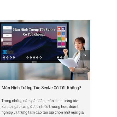
Màn Hình Tương Tác Senke Có Tốt Không?
Lựa ch
ngoại 
Trong những năm gần đây, màn hình tương tác
Trong bố
Senke ngày càng được nhiều trường học, doanh
trọng đế
nghiệp và trung tâm đào tạo lựa chọn nhờ mức giá
các tru