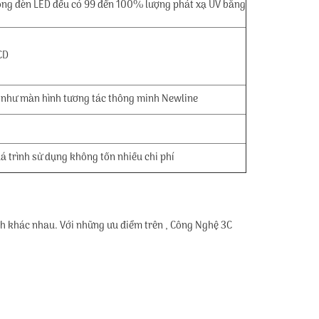
óng đèn LED đều có 99 đến 100% lượng phát xạ UV bằng
CD
dụ như màn hình tương tác thông minh Newline
á trình sử dụng không tốn nhiều chi phí
ch khác nhau. Với những ưu điểm trên , Công Nghệ 3C