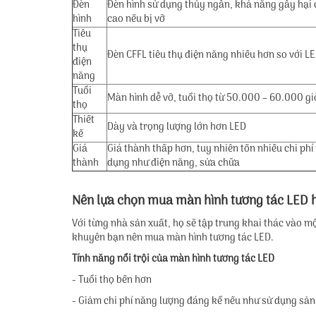
Đèn
Đèn hình sử dụng thủy ngân, khả năng gây hại
hình
cao nếu bị vỡ
Tiêu
thụ
Đèn CFFL tiêu thụ điện năng nhiều hơn so với L
điện
năng
Tuổi
Màn hình dễ vỡ, tuổi thọ từ 50.000 – 60.000 g
thọ
Thiết
Dày và trọng lượng lớn hơn LED
kế
Giá
Giá thành thấp hơn, tuy nhiên tốn nhiều chi phí
thành
dụng như điện năng, sửa chữa
Nên lựa chọn mua màn hình tương tác LED 
Với từng nhà sản xuất, họ sẽ tập trung khai thác vào 
khuyên bạn nên mua màn hình tương tác LED.
Tính năng nổi trội của màn hình tương tác LED
- Tuổi thọ bền hơn
- Giảm chi phí năng lượng đáng kể nếu như sử dụng sản