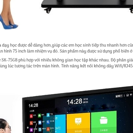
dạy học được dễ dàng hơn,giúp các em học sinh tiếp thu nhanh hơn cũng 
 màn hình 75 inch làm nhiệm vụ đó. Sản phẩm này được sử dụng phổ biến 
e SK-75GB phù hợp với nhiều không gian học tập khác nhau. Độ phân giả
 lúc tương tác trên màn hình. Tính năng kết nối không dây Wifi/RJ45 gi