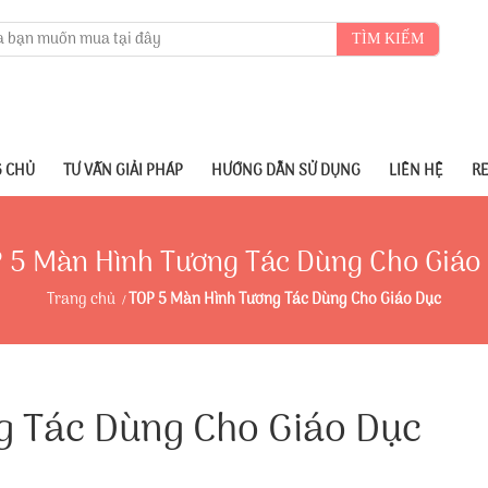
TÌM KIẾM
 CHỦ
TƯ VẤN GIẢI PHÁP
HƯỚNG DẪN SỬ DỤNG
LIÊN HỆ
R
 5 Màn Hình Tương Tác Dùng Cho Giáo
Trang chủ
TOP 5 Màn Hình Tương Tác Dùng Cho Giáo Dục
g Tác Dùng Cho Giáo Dục