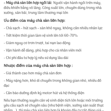
- Máy chà sàn liên hợp ngồi lái
: Người vận hành ngồi trên máy,
điều khiển bằng vô lăng .Công suất lớn, chuyên dùng trong nhà
xưởng, sân bãi, trung tâm thương mại lớn
Ưu điểm của máy chà sàn liên hợp:
- Chà sạch – hút sạch – sàn khô ngay, không cần nhiều nhân lực
- Tiết kiệm thời gian làm vệ sinh lên tới 60–70%
- Giảm nguy cơ trơn trượt, tai nạn lao động
- Vận hành dễ dàng, phù hợp cho cả nhân viên mới
- Chi phí đầu tư hợp lý nếu sử dụng lâu dài
Nhược điểm của máy chà sàn liên hợp :
- Giá thành cao hơn máy chà sàn đơn
- Máy nặng hơn, khó di chuyển trong không gian nhỏ, nhiều đồ
đạc
- Cần bảo dưỡng định kỳ motor hút và hệ thống điện
Nếu bạn thường xuyên cần vệ sinh diện tích lớn hoặc môi trường
yêu cầu sạch sẽ chuyên sâu (như bệnh viện, xưởng sản xuất thực
phẩm...), thì máy chà sàn liên hợp là khoản đầu tư rất đáng giá –