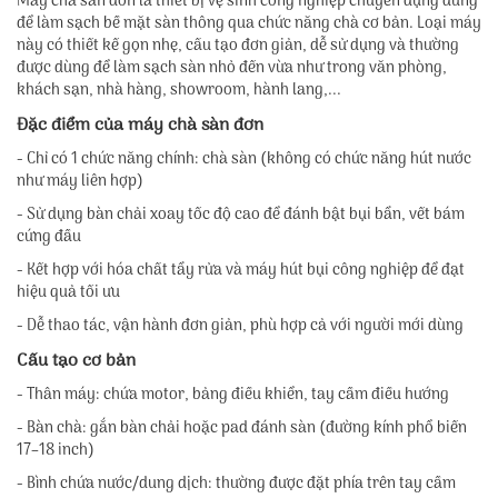
Máy chà sàn đơn là thiết bị vệ sinh công nghiệp chuyên dụng dùng
để làm sạch bề mặt sàn thông qua chức năng chà cơ bản. Loại máy
này có thiết kế gọn nhẹ, cấu tạo đơn giản, dễ sử dụng và thường
được dùng để làm sạch sàn nhỏ đến vừa như trong văn phòng,
khách sạn, nhà hàng, showroom, hành lang,...
Đặc điểm của máy chà sàn đơn
- Chỉ có 1 chức năng chính: chà sàn (không có chức năng hút nước
như máy liên hợp)
- Sử dụng bàn chải xoay tốc độ cao để đánh bật bụi bẩn, vết bám
cứng đầu
- Kết hợp với hóa chất tẩy rửa và máy hút bụi công nghiệp để đạt
hiệu quả tối ưu
- Dễ thao tác, vận hành đơn giản, phù hợp cả với người mới dùng
Cấu tạo cơ bản
- Thân máy: chứa motor, bảng điều khiển, tay cầm điều hướng
- Bàn chà: gắn bàn chải hoặc pad đánh sàn (đường kính phổ biến
17–18 inch)
- Bình chứa nước/dung dịch: thường được đặt phía trên tay cầm