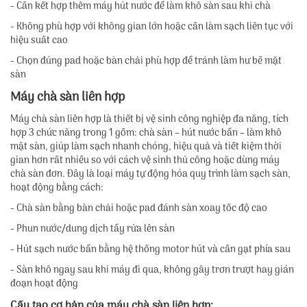
- Cần kết hợp thêm máy hút nước để làm khô sàn sau khi chà
- Không phù hợp với không gian lớn hoặc cần làm sạch liên tục với
hiệu suất cao
- Chọn đúng pad hoặc bàn chải phù hợp để tránh làm hư bề mặt
sàn
Máy chà sàn liên hợp
Máy chà sàn liên hợp là thiết bị vệ sinh công nghiệp đa năng, tích
hợp 3 chức năng trong 1 gồm: chà sàn – hút nước bẩn – làm khô
mặt sàn, giúp làm sạch nhanh chóng, hiệu quả và tiết kiệm thời
gian hơn rất nhiều so với cách vệ sinh thủ công hoặc dùng máy
chà sàn đơn. Đây là loại máy tự động hóa quy trình làm sạch sàn,
hoạt động bằng cách:
- Chà sàn bằng bàn chải hoặc pad đánh sàn xoay tốc độ cao
- Phun nước/dung dịch tẩy rửa lên sàn
- Hút sạch nước bẩn bằng hệ thống motor hút và cần gạt phía sau
- Sàn khô ngay sau khi máy đi qua, không gây trơn trượt hay gián
đoạn hoạt động
Cấu tạo cơ bản của máy chà sàn liên hợp: