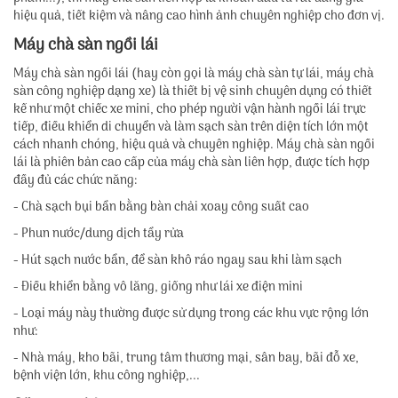
hiệu quả, tiết kiệm và nâng cao hình ảnh chuyên nghiệp cho đơn vị.
Máy chà sàn ngồi lái
Máy chà sàn ngồi lái (hay còn gọi là máy chà sàn tự lái, máy chà
sàn công nghiệp dạng xe) là thiết bị vệ sinh chuyên dụng có thiết
kế như một chiếc xe mini, cho phép người vận hành ngồi lái trực
tiếp, điều khiển di chuyển và làm sạch sàn trên diện tích lớn một
cách nhanh chóng, hiệu quả và chuyên nghiệp. Máy chà sàn ngồi
lái là phiên bản cao cấp của máy chà sàn liên hợp, được tích hợp
đầy đủ các chức năng:
- Chà sạch bụi bẩn bằng bàn chải xoay công suất cao
- Phun nước/dung dịch tẩy rửa
- Hút sạch nước bẩn, để sàn khô ráo ngay sau khi làm sạch
- Điều khiển bằng vô lăng, giống như lái xe điện mini
- Loại máy này thường được sử dụng trong các khu vực rộng lớn
như:
- Nhà máy, kho bãi, trung tâm thương mại, sân bay, bãi đỗ xe,
bệnh viện lớn, khu công nghiệp,...