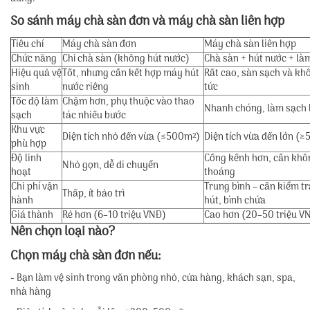
So sánh máy chà sàn đơn và máy chà sàn liên hợp
Tiêu chí
Máy chà sàn đơn
Máy chà sàn liên hợp
Chức năng
Chỉ chà sàn (không hút nước)
Chà sàn + hút nước + là
Hiệu quả vệ
Tốt, nhưng cần kết hợp máy hút
Rất cao, sàn sạch và kh
sinh
nước riêng
tức
Tốc độ làm
Chậm hơn, phụ thuộc vào thao
Nhanh chóng, làm sạch l
sạch
tác nhiều bước
Khu vực
Diện tích nhỏ đến vừa (≤500m²)
Diện tích vừa đến lớn (
phù hợp
Độ linh
Cồng kềnh hơn, cần khô
Nhỏ gọn, dễ di chuyển
hoạt
thoáng
Chi phí vận
Trung bình – cần kiểm t
Thấp, ít bảo trì
hành
hút, bình chứa
Giá thành
Rẻ hơn (6–10 triệu VNĐ)
Cao hơn (20–50 triệu V
Nên chọn loại nào?
Chọn máy chà sàn đơn nếu:
- Bạn làm vệ sinh trong văn phòng nhỏ, cửa hàng, khách sạn, spa,
nhà hàng