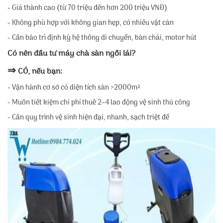
- Giá thành cao (từ 70 triệu đến hơn 200 triệu VNĐ)
- Không phù hợp với không gian hẹp, có nhiều vật cản
- Cần bảo trì định kỳ hệ thống di chuyển, bàn chải, motor hút
Có nên đầu tư máy chà sàn ngồi lái?
⇒
CÓ, nếu bạn:
- Vận hành cơ sở có diện tích sàn >2000m²
- Muốn tiết kiệm chi phí thuê 2–4 lao động vệ sinh thủ công
- Cần quy trình vệ sinh hiện đại, nhanh, sạch triệt để