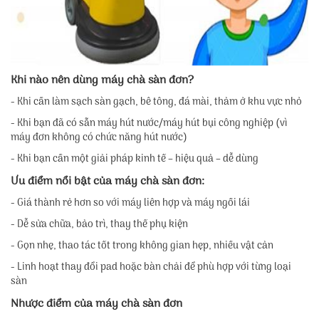
Khi nào nên dùng máy chà sàn đơn?
- Khi cần làm sạch sàn gạch, bê tông, đá mài, thảm ở khu vực nhỏ
- Khi bạn đã có sẵn máy hút nước/máy hút bụi công nghiệp (vì
máy đơn không có chức năng hút nước)
- Khi bạn cần một giải pháp kinh tế – hiệu quả – dễ dùng
Ưu điểm nổi bật của máy chà sàn đơn:
- Giá thành rẻ hơn so với máy liên hợp và máy ngồi lái
- Dễ sửa chữa, bảo trì, thay thế phụ kiện
- Gọn nhẹ, thao tác tốt trong không gian hẹp, nhiều vật cản
- Linh hoạt thay đổi pad hoặc bàn chải để phù hợp với từng loại
sàn
Nhược điểm của máy chà sàn đơn