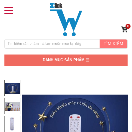
0
TÌM KIẾM
DANH MỤC SẢN PHẨM