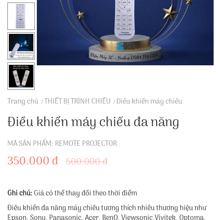
Trang chủ
THIẾT BỊ TRÌNH CHIẾU
Điều khiển máy chiếu
Điều khiển máy chiếu đa năng
MÃ SẢN PHẨM: REMOTE PROJECTOR
350.000 đ
500.000 đ
Ghi chú:
Giá có thể thay đổi theo thời điểm
Điều khiển đa năng máy chiếu tương thích nhiều thương hiệu như
Epson, Sony, Panasonic, Acer, BenQ, Viewsonic,Vivitek, Optoma,