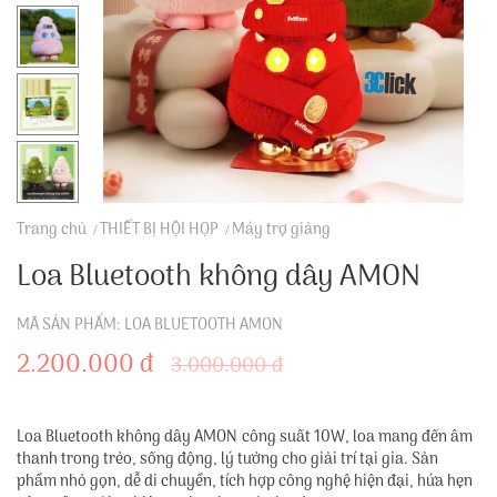
Trang chủ
THIẾT BỊ HỘI HỌP
Máy trợ giảng
Loa Bluetooth không dây AMON
MÃ SẢN PHẨM: LOA BLUETOOTH AMON
2.200.000 đ
3.000.000 đ
Loa Bluetooth không dây AMON công suất 10W, loa mang đến âm
thanh trong trẻo, sống động, lý tưởng cho giải trí tại gia. Sản
phẩm nhỏ gọn, dễ di chuyển, tích hợp công nghệ hiện đại, hứa hẹn