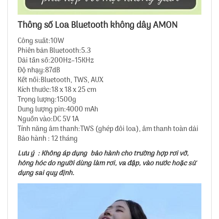
Thông số Loa Bluetooth không dây AMON
Công suất:10W
Phiên bản Bluetooth:5.3
Dải tần số:200Hz–15KHz
Độ nhạy:87dB
Kết nối:Bluetooth, TWS, AUX
Kích thước:18 x 18 x 25 cm
Trọng lượng:1500g
Dung lượng pin:4000 mAh
Nguồn vào:DC 5V 1A
Tính năng âm thanh:TWS (ghép đôi loa), âm thanh toàn dải
Bảo hành : 12 tháng
Lưu ý : Không áp dụng bảo hành cho trường hợp rơi vỡ,
hỏng hóc do người dùng làm rơi, va đập, vào nước hoặc sử
dụng sai quy định.