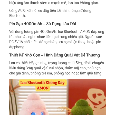
hiệu ứng âm thanh stereo mạnh mẽ, lan tỏa không gian.
Cổng AUX: Kết nối có dây tiện lợi khi không sử dụng
Bluetooth.
Pin Sạc 4000mAh – Sử Dụng Lâu Dài
Với dung lượng pin 4000mAh, loa Bluetooth AMON đáp ứng
tốt nhu cầu nghe nhạc liên tục trong nhiều giờ. Nguồn sạc
DC 5V 1A phổ biến, dễ sạc bằng củ sạc điện thoại hoặc pin
dự phòng.
Thiết Kế Nhỏ Gọn – Hình Dáng Quái Vật Dễ Thương
Loa có thiết kế gọn nhẹ, trọng lượng chỉ 1.5kg, dễ di chuyển.
Kiểu dáng “cây quái vật” vui nhộn, thẩm mỹ cao, phù hợp
cho gia đình, phòng trẻ em, phòng học hoặc làm quà tặng.