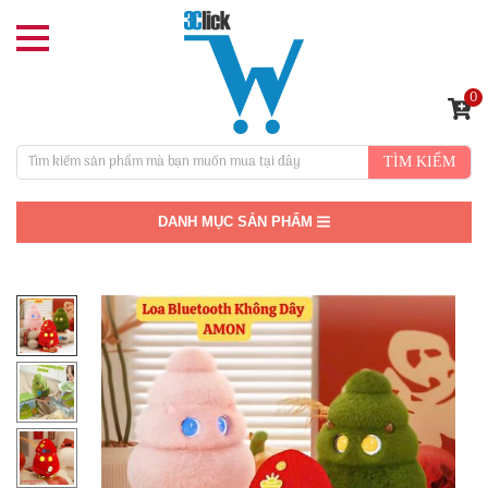
0
TÌM KIẾM
DANH MỤC SẢN PHẨM