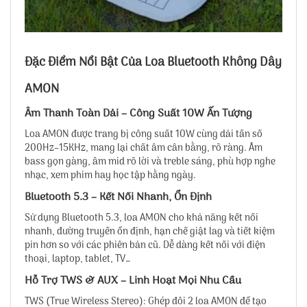
Đặc Điểm Nổi Bật Của Loa Bluetooth Không Dây
AMON
Âm Thanh Toàn Dải – Công Suất 10W Ấn Tượng
Loa AMON được trang bị công suất 10W cùng dải tần số
200Hz–15KHz, mang lại chất âm cân bằng, rõ ràng. Âm
bass gọn gàng, âm mid rõ lời và treble sáng, phù hợp nghe
nhạc, xem phim hay học tập hằng ngày.
Bluetooth 5.3 – Kết Nối Nhanh, Ổn Định
Sử dụng Bluetooth 5.3, loa AMON cho khả năng kết nối
nhanh, đường truyền ổn định, hạn chế giật lag và tiết kiệm
pin hơn so với các phiên bản cũ. Dễ dàng kết nối với điện
thoại, laptop, tablet, TV…
Hỗ Trợ TWS & AUX – Linh Hoạt Mọi Nhu Cầu
TWS (True Wireless Stereo): Ghép đôi 2 loa AMON để tạo