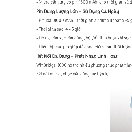
- Micro cầm tay có pin 1800 mAh, cho thời gian sử d
Pin Dung Lượng Lớn – Sử Dụng Cả Ngày
- Pin loa: 8000 mAh – thời gian sử dụng khoảng ~9 
- Thời gian sạc: 4 – 5 giờ
- Hỗ trợ vừa sạc vừa dùng, bật/tắt linh hoạt khi sạc
- Hiển thị mức pin giúp dễ dàng kiểm soát thời lượn
Kết Nối Đa Dạng – Phát Nhạc Linh Hoạt
WinBridge K600 hỗ trợ nhiều phương thức phát nhạc
Kết nối micro, nhạc nền cùng lúc tiện lợi