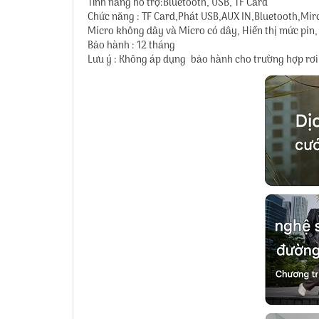
Tính năng hỗ trợ:Bluetooth, USB, TF Card
Chức năng : TF Card,Phát USB,AUX IN,Bluetooth,Mi
Micro không dây và Micro có dây, Hiển thị mức pin,
Bảo hành : 12 tháng
Lưu ý : Không áp dụng bảo hành cho trường hợp rơi 