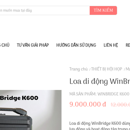
TÌM KIẾM
 CHỦ
TƯ VẤN GIẢI PHÁP
HƯỚNG DẪN SỬ DỤNG
LIÊN HỆ
R
Trang chủ
THIẾT BỊ HỘI HỌP
Má
Loa di động WinB
MÃ SẢN PHẨM: WINBRIDGE K600
9.000.000 đ
12.000.
Loa di động WinBridge K600 dùng 
lưu động và hoạt động tập trung 