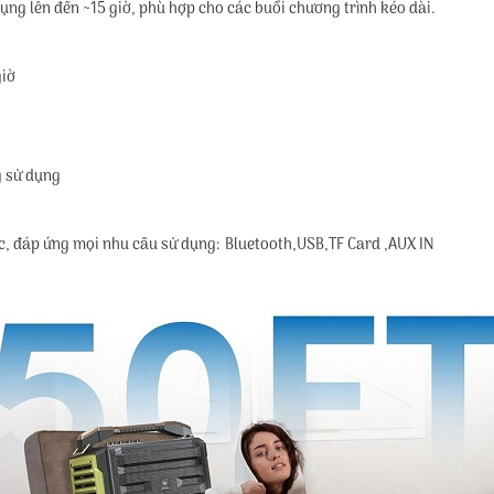
ụng lên đến ~15 giờ, phù hợp cho các buổi chương trình kéo dài.
giờ
g sử dụng
, đáp ứng mọi nhu cầu sử dụng: Bluetooth,USB,TF Card ,AUX IN