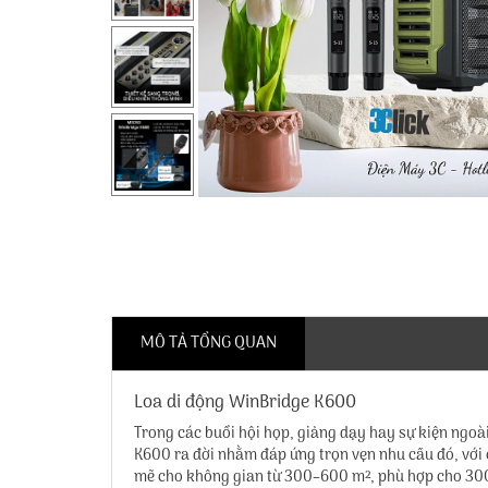
MÔ TẢ TỔNG QUAN
Loa di động WinBridge K600
Trong các buổi hội họp, giảng dạy hay sự kiện ngoà
K600 ra đời nhằm đáp ứng trọn vẹn nhu cầu đó, với
mẽ cho không gian từ 300–600 m², phù hợp cho 30