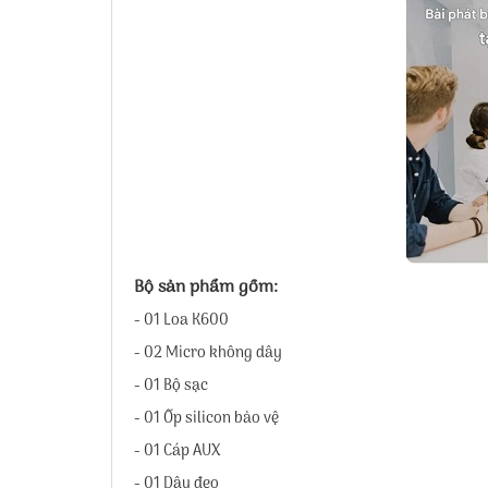
Bộ sản phẩm gồm:
- 01 Loa K600
- 02 Micro không dây
- 01 Bộ sạc
- 01 Ốp silicon bảo vệ
- 01 Cáp AUX
- 01 Dây đeo