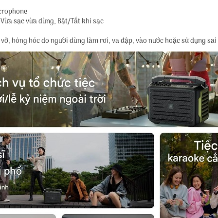
rcrophone
 Vừa sạc vừa dùng, Bật/Tắt khi sạc
vỡ, hỏng hóc do người dùng làm rơi, va đập, vào nước hoặc sử dụng sai