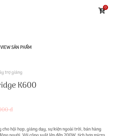
0
EVIEW SẢN PHẨM
y trợ giảng
ridge K600
000 đ
cho hội họp, giảng dạy, sự kiện ngoài trời, bán hàng
đông người. Với công suất lên đến 200W, tích hợp micro