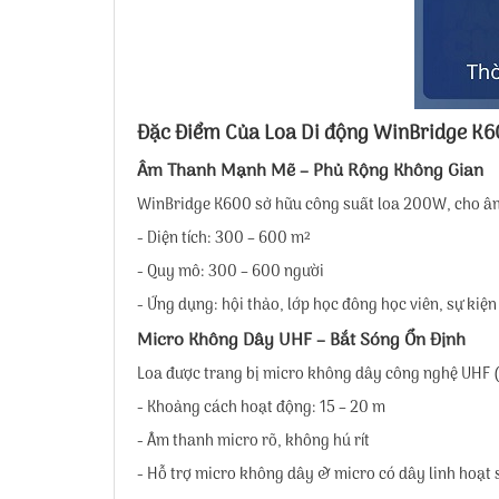
Đặc Điểm Của
Loa Di động WinBridge K
Âm Thanh Mạnh Mẽ – Phủ Rộng Không Gian
WinBridge K600 sở hữu công suất loa 200W, cho âm 
- Diện tích: 300 – 600 m²
- Quy mô: 300 – 600 người
- Ứng dụng: hội thảo, lớp học đông học viên, sự kiệ
Micro Không Dây UHF – Bắt Sóng Ổn Định
Loa được trang bị micro không dây công nghệ UHF 
- Khoảng cách hoạt động: 15 – 20 m
- Âm thanh micro rõ, không hú rít
- Hỗ trợ micro không dây & micro có dây linh hoạt