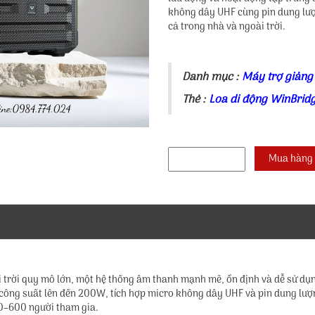
không dây UHF cùng pin dung lượn
cả trong nhà và ngoài trời.
Danh mục :
Máy trợ giảng
Thẻ :
Loa di động WinBrid
i trời quy mô lớn, một hệ thống âm thanh mạnh mẽ, ổn định và dễ sử dụn
 công suất lên đến 200W, tích hợp micro không dây UHF và pin dung lư
0–600 người tham gia.