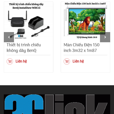
Thiết bị trình chiếu
Màn Chiếu Điện 150
không dây BenQ
inch 3m32 x 1m87
InstaShow WDC15
Liên hệ
Liên hệ