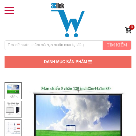
0
TÌM KIẾM
DANH MỤC SẢN PHẨM