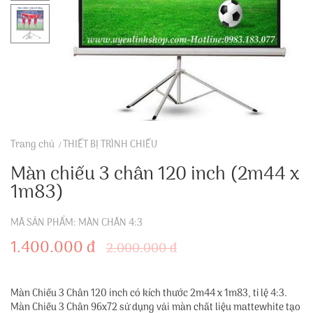
Trang chủ
THIẾT BỊ TRÌNH CHIẾU
Màn chiếu 3 chân 120 inch (2m44 x
1m83)
MÃ SẢN PHẨM: MÀN CHÂN 4:3
1.400.000 đ
2.000.000 đ
Màn Chiếu 3 Chân 120 inch có kích thước 2m44 x 1m83, tỉ lệ 4:3.
Màn Chiếu 3 Chân 96x72 sử dụng vải màn chất liệu mattewhite tạo