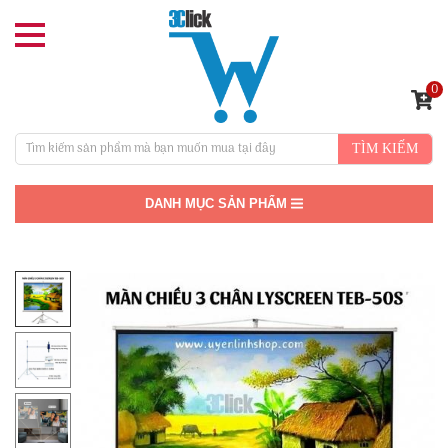
0
TÌM KIẾM
DANH MỤC SẢN PHẨM