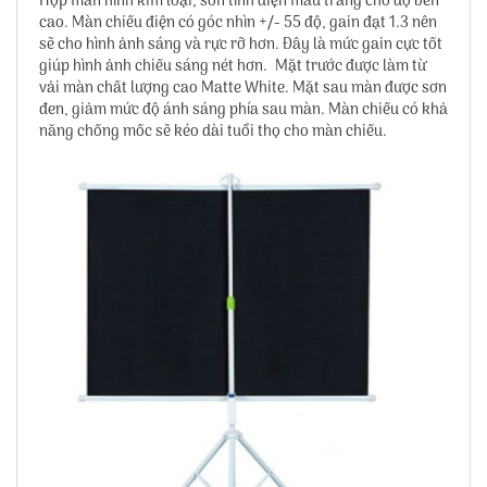
Hộp màn hình kim loại, sơn tĩnh điện màu trắng cho độ bền
cao. Màn chiếu điện có góc nhìn +/- 55 độ, gain đạt 1.3 nên
sẽ cho hình ảnh sáng và rực rỡ hơn. Đây là mức gain cực tốt
giúp hình ảnh chiếu sáng nét hơn. Mặt trước được làm từ
vải màn chất lượng cao Matte White. Mặt sau màn được sơn
đen, giảm mức độ ánh sáng phía sau màn. Màn chiếu có khả
năng chống mốc sẽ kéo dài tuổi thọ cho màn chiếu.