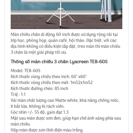
Màn chiếu chân di động 60 inch
được sử dụng rộng rãi tại
lớp học, phòng họp, quán café, hội thảo. Đặc biệt, với các
địa hình không có điều kiện lắp đặt, treo màn thì màn chiếu
3 chân là một giải pháp tối ưu.
Thông số màn chiếu 3 chân Lyscreen TEB-60S
Model: TEB-60S
Kích thước vùng chiếu theo inch: 60" x60"
Kích thước vùng chiếu theo mét: 1m52x1m52
Kích thước đường chéo: 85 inch
Tỉ lệ : 1:1
Vải màn chất lượng cao Matte white, khả năng chống mốc,
ít bắt lửa, không bị rách viền.
Góc nhìn +/- 55 độ, gain đạt 1.3
Mặt sau màn được sơn đen, giúp hạn chế ánh sáng phía sau
màn chiếu
Hộp màn được sơn tĩnh điện màu trắng