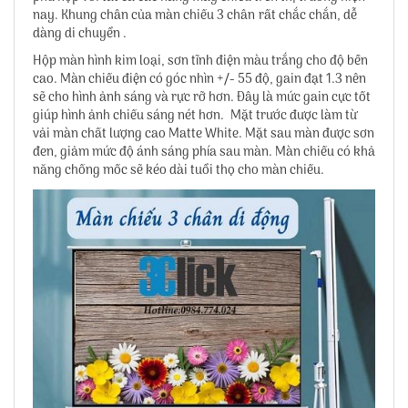
nay. Khung chân của màn chiếu 3 chân rất chắc chắn, dễ
dàng di chuyển .
Hộp màn hình kim loại, sơn tĩnh điện màu trắng cho độ bền
cao. Màn chiếu điện có góc nhìn +/- 55 độ, gain đạt 1.3 nên
sẽ cho hình ảnh sáng và rực rỡ hơn. Đây là mức gain cực tốt
giúp hình ảnh chiếu sáng nét hơn. Mặt trước được làm từ
vải màn chất lượng cao Matte White. Mặt sau màn được sơn
đen, giảm mức độ ánh sáng phía sau màn. Màn chiếu có khả
năng chống mốc sẽ kéo dài tuổi thọ cho màn chiếu.