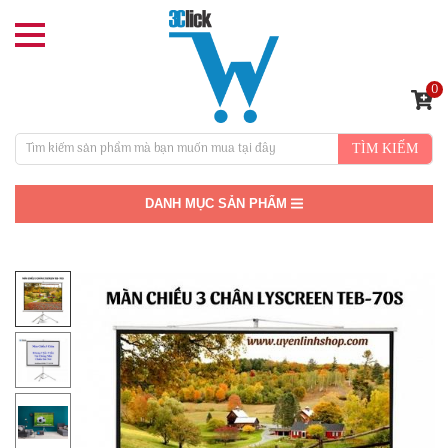
0
TÌM KIẾM
DANH MỤC SẢN PHẨM