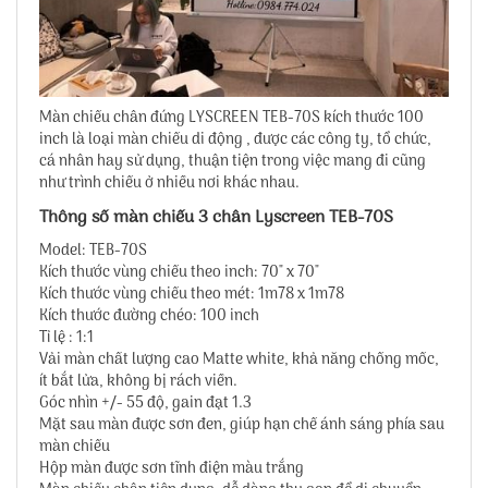
Màn chiếu chân đứng LYSCREEN TEB-70S kích thước 100
inch là loại màn chiếu di động , được các công ty, tổ chức,
cá nhân hay sử dụng, thuận tiện trong việc mang đi cũng
như trình chiếu ở nhiều nơi khác nhau.
Thông số màn chiếu 3 chân Lyscreen TEB-70S
Model: TEB-70S
Kích thước vùng chiếu theo inch: 70" x 70"
Kích thước vùng chiếu theo mét: 1m78 x 1m78
Kích thước đường chéo: 100 inch
Tỉ lệ : 1:1
Vải màn chất lượng cao Matte white, khả năng chống mốc,
ít bắt lửa, không bị rách viền.
Góc nhìn +/- 55 độ, gain đạt 1.3
Mặt sau màn được sơn đen, giúp hạn chế ánh sáng phía sau
màn chiếu
Hộp màn được sơn tĩnh điện màu trắng