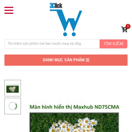
0
TÌM KIẾM
DANH MỤC SẢN PHẨM