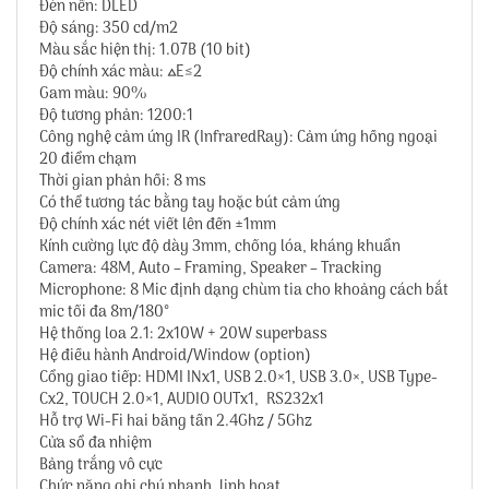
Đèn nền: DLED
Độ sáng: 350 cd/m2
Màu sắc hiện thị: 1.07B (10 bit)
Độ chính xác màu: △E≤2
Gam màu: 90%
Độ tương phản: 1200:1
Công nghệ cảm ứng IR (InfraredRay): Cảm ứng hồng ngoại
20 điểm chạm
Thời gian phản hồi: 8 ms
Có thể tương tác bằng tay hoặc bút cảm ứng
Độ chính xác nét viết lên đến ±1mm
Kính cường lực độ dày 3mm, chống lóa, kháng khuẩn
Camera: 48M, Auto – Framing, Speaker – Tracking
Microphone: 8 Mic định dạng chùm tia cho khoảng cách bắt
mic tối đa 8m/180°
Hệ thống loa 2.1: 2x10W + 20W superbass
Hệ điều hành Android/Window (option)
Cổng giao tiếp: HDMI INx1, USB 2.0×1, USB 3.0×, USB Type-
Cx2, TOUCH 2.0×1, AUDIO OUTx1, RS232x1
Hỗ trợ Wi-Fi hai băng tần 2.4Ghz / 5Ghz
Cửa sổ đa nhiệm
Bảng trắng vô cực
Chức năng ghi chú nhanh, linh hoạt