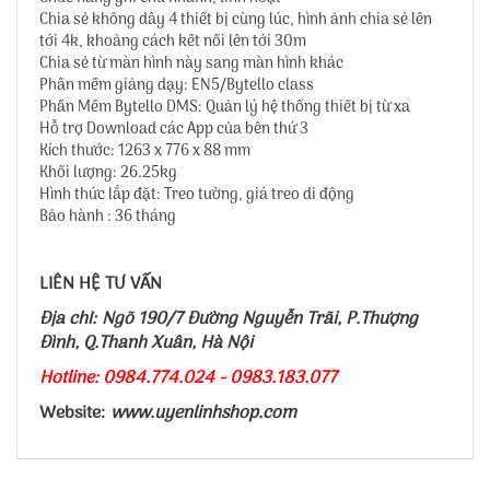
Chia sẻ không dây 4 thiết bị cùng lúc, hình ảnh chia sẻ lên
tới 4k, khoảng cách kết nối lên tới 30m
Chia sẻ từ màn hình này sang màn hình khác
Phần mềm giảng dạy: EN5/Bytello class
Phần Mềm Bytello DMS: Quản lý hệ thống thiết bị từ xa
Hỗ trợ Download các App của bên thứ 3
Kích thước: 1263 x 776 x 88 mm
Khối lượng: 26.25kg
Hình thức lắp đặt: Treo tường, giá treo di động
Bảo hành : 36 tháng
LIÊN HỆ TƯ VẤN
Địa chỉ: Ngõ 190/7 Đường Nguyễn Trãi, P.Thượng
Đình, Q.Thanh Xuân, Hà Nội
Hotline: 0984.774.024 - 0983.183.077
Website:
www.uyenlinhshop.com