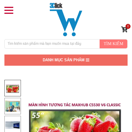
0
TÌM KIẾM
DANH MỤC SẢN PHẨM