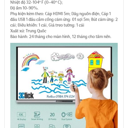
Nhiệt độ 32-104º F (0–40º C);
Độ ẩm 10-90%.
Phụ kiện kèm theo: Cáp HDMI 5m; Dây nguồn điện, Cáp 1
đầu USB 1 đầu cắm cổng cảm ứng: 01 sợi 5m; Bút cảm ứng: 2
cái; Điều khiển: 1 cái, Giá treo tường: 1 cái
Xuất xứ: Trung Quốc
Bảo hành: 24 tháng cho màn hình, 12 tháng cho tấm nền.