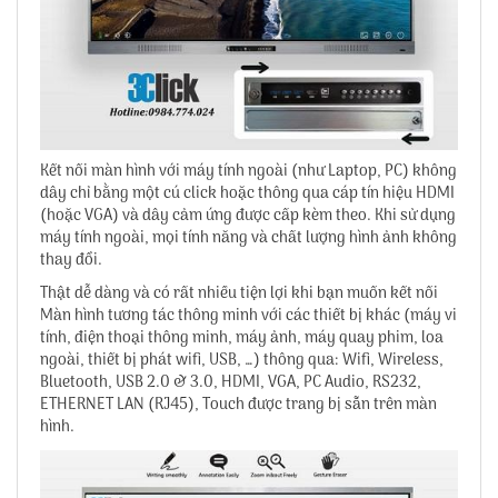
Kết nối màn hình với máy tính ngoài (như Laptop, PC) không
dây chỉ bằng một cú click hoặc thông qua cáp tín hiệu HDMI
(hoặc VGA) và dây cảm ứng được cấp kèm theo. Khi sử dụng
máy tính ngoài, mọi tính năng và chất lượng hình ảnh không
thay đổi.
Thật dễ dàng và có rất nhiều tiện lợi khi bạn muốn kết nối
Màn hình tương tác thông minh với các thiết bị khác (máy vi
tính, điện thoại thông minh, máy ảnh, máy quay phim, loa
ngoài, thiết bị phát wifi, USB, …) thông qua: Wifi, Wireless,
Bluetooth, USB 2.0 & 3.0, HDMI, VGA, PC Audio, RS232,
ETHERNET LAN (RJ45), Touch được trang bị sẵn trên màn
hình.