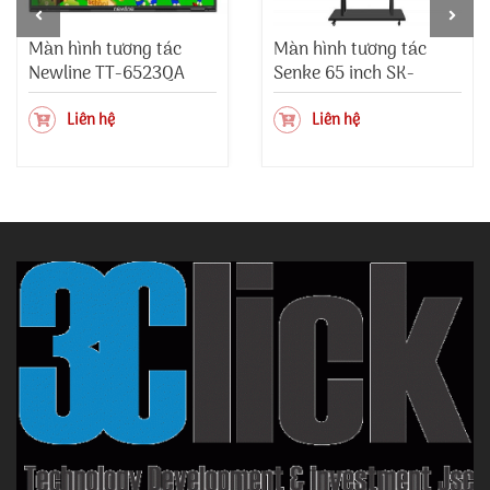
Màn hình tương tác
Màn hình tương tác
Newline TT-6523QA
Senke 65 inch SK-
65GBH1
Liên hệ
Liên hệ