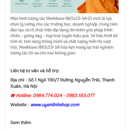
Màn hình tương tác Meekbase IB65LED-SA 65 inch là lựa
chọn lý tưởng cho các trường học, doanh nghiệp, trung tâm
đào tạo và tổ chức hiện đại đang tìm kiếm giải pháp trình
chiếu – giảng dạy – họp trực tuyến hiệu quả. Sở hữu thiết kế
tinh tế, tính năng thông minh và chất lượng hiển thị vượt
trội, Meekbase IB65LED-SA hứa hẹn mang lại trải nghiệm
tương tác tối ưu cho mọi không gian.
Liên hệ tư vấn và hỗ trợ:
Địa chỉ : Số 1 Ngõ 190/7 Đường Nguyễn Trãi, Thanh
Xuân, Hà Nội
☎️ Hotline: 0984.774.024 - 0983.183.077
Website :
www.uyenlinhshop.com
Xem thêm