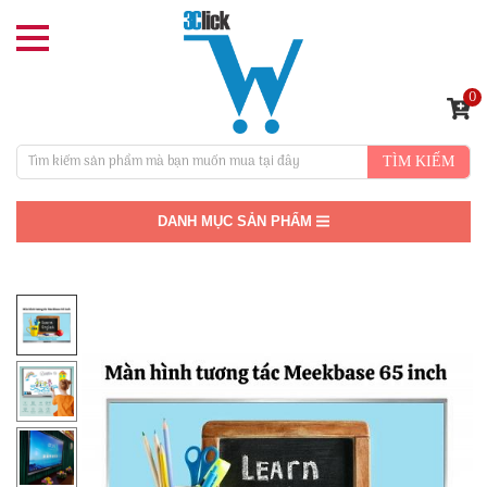
0
TÌM KIẾM
DANH MỤC SẢN PHẨM