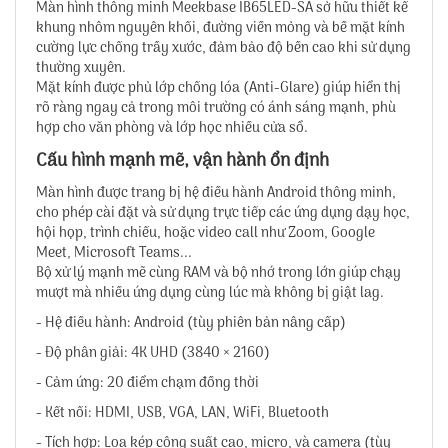
Màn hình thông minh Meekbase IB65LED-SA sở hữu thiết kế
khung nhôm nguyên khối, đường viền mỏng và bề mặt kính
cường lực chống trầy xước, đảm bảo độ bền cao khi sử dụng
thường xuyên.
Mặt kính được phủ lớp chống lóa (Anti-Glare) giúp hiển thị
rõ ràng ngay cả trong môi trường có ánh sáng mạnh, phù
hợp cho văn phòng và lớp học nhiều cửa sổ.
Cấu hình mạnh mẽ, vận hành ổn định
Màn hình được trang bị hệ điều hành Android thông minh,
cho phép cài đặt và sử dụng trực tiếp các ứng dụng dạy học,
hội họp, trình chiếu, hoặc video call như Zoom, Google
Meet, Microsoft Teams...
Bộ xử lý mạnh mẽ cùng RAM và bộ nhớ trong lớn giúp chạy
mượt mà nhiều ứng dụng cùng lúc mà không bị giật lag.
- Hệ điều hành: Android (tùy phiên bản nâng cấp)
- Độ phân giải: 4K UHD (3840 × 2160)
- Cảm ứng: 20 điểm chạm đồng thời
- Kết nối: HDMI, USB, VGA, LAN, WiFi, Bluetooth
- Tích hợp: Loa kép công suất cao, micro, và camera (tùy