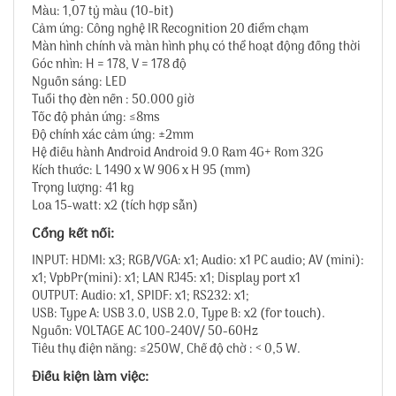
Màu: 1,07 tỷ màu (10-bit)
Cảm ứng: Công nghệ IR Recognition 20 điểm chạm
Màn hình chính và màn hình phụ có thể hoạt động đồng thời
Góc nhìn: H = 178, V = 178 độ
Nguồn sáng: LED
Tuổi thọ đèn nền : 50.000 giờ
Tốc độ phản ứng: ≤8ms
Độ chính xác cảm ứng: ±2mm
Hệ điều hành Android Android 9.0 Ram 4G+ Rom 32G
Kích thước: L 1490 x W 906 x H 95 (mm)
Trọng lượng: 41 kg
Loa 15-watt: x2 (tích hợp sẵn)
Cổng kết nối:
INPUT: HDMI: x3; RGB/VGA: x1; Audio: x1 PC audio; AV (mini):
x1; VpbPr(mini): x1; LAN RJ45: x1; Display port x1
OUTPUT: Audio: x1, SPIDF: x1; RS232: x1;
USB: Type A: USB 3.0, USB 2.0, Type B: x2 (for touch).
Nguồn: VOLTAGE AC 100-240V/ 50-60Hz
Tiêu thụ điện năng: ≤250W, Chế độ chờ : < 0,5 W.
Điều kiện làm việc: