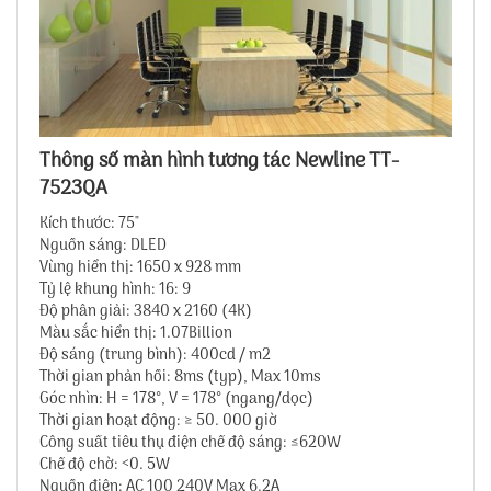
Thông số màn hình tương tác Newline TT-
7523QA
Kích thước: 75"
Nguồn sáng: DLED
Vùng hiển thị: 1650 x 928 mm
Tỷ lệ khung hình: 16: 9
Độ phân giải: 3840 x 2160 (4K)
Màu sắc hiển thị: 1.07Billion
Độ sáng (trung bình): 400cd / m2
Thời gian phản hồi: 8ms (typ), Max 10ms
Góc nhìn: H = 178°, V = 178° (ngang/dọc)
Thời gian hoạt động: ≥ 50. 000 giờ
Công suất tiêu thụ điện chế độ sáng: ≤620W
Chế độ chờ: <0. 5W
Nguồn điện: AC 100 240V Max 6.2A