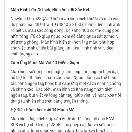
Màn Hình Lớn 75 Inch, Hình Ảnh 4K Sắc Nét
Newline TT-7523QA sở hữu màn hình kích thước 75 inch với
độ phân giải 4K Ultra HD (3840 x 2160), mang đến hình ảnh
rõ nét và màu sắc sống động. Độ sáng 400 cd/m² cùng góc
nhìn rộng 178 độ giúp người xem dễ dàng quan sát từ mọi vị
trí trong phòng. Màn hình hiển thị hơn 1 tỷ màu, phù hợp
cho việc trình chiếu bài giảng, tài liệu, hình ảnh và video
chất lượng cao.
Cảm Ứng Mượt Mà Với 40 Điểm Chạm
Màn hình sử dụng công nghệ cảm ứng hồng ngoại hiện đại,
hỗ trợ tới 40 điểm chạm cùng lúc. Người dùng có thể thao
tác bằng ngón tay hoặc bút cảm ứng một cách nhanh chóng
và chính xác. Đặc biệt, màn hình có khả năng nhận diện
ngón tay, bút viết và lòng bàn tay, giúp viết, vẽ hoặc xóa nội
dung tự nhiên như trên bảng truyền thống.
Hệ Điều Hành Android 14 Mạnh Mẽ
Màn hình được tích hợp sẵn Android 14 cùng bộ nhớ RAM
8GB và bộ nhớ trong 128GB, cho phép cài đặt và sử dụng
nhiều ứng dụng phục vụ giảng dạy, học tập và họp trực