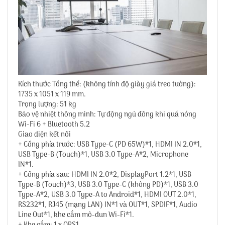
Kích thước Tổng thể: (không tính độ giày giá treo tường):
1735 x 1051 x 119 mm.
Trọng lượng: 51 kg
Bảo vệ nhiệt thông minh: Tự động ngủ đông khi quá nóng
Wi-Fi 6 + Bluetooth 5.2
Giao diện kết nối
+ Cổng phía trước: USB Type-C (PD 65W)*1, HDMI IN 2.0*1,
USB Type-B (Touch)*1, USB 3.0 Type-A*2, Microphone
IN*1.
+ Cổng phía sau: HDMI IN 2.0*2, DisplayPort 1.2*1, USB
Type-B (Touch)*3, USB 3.0 Type-C (không PD)*1, USB 3.0
Type-A*2, USB 3.0 Type-A to Android*1, HDMI OUT 2.0*1,
RS232*1, RJ45 (mạng LAN) IN*1 và OUT*1, SPDIF*1, Audio
Line Out*1, khe cắm mô-đun Wi-Fi*1.