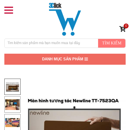
0
TÌM KIẾM
DANH MỤC SẢN PHẨM