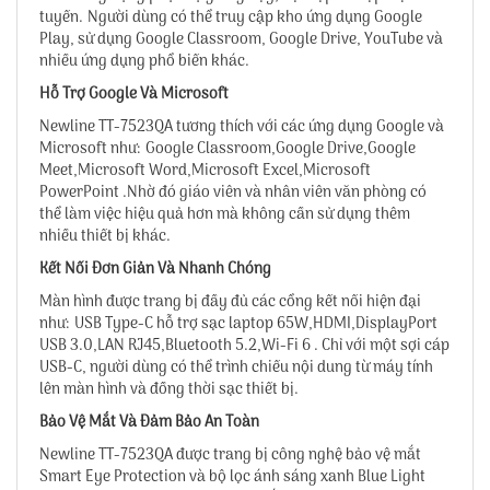
tuyến. Người dùng có thể truy cập kho ứng dụng Google
Play, sử dụng Google Classroom, Google Drive, YouTube và
nhiều ứng dụng phổ biến khác.
Hỗ Trợ Google Và Microsoft
Newline TT-7523QA tương thích với các ứng dụng Google và
Microsoft như: Google Classroom,Google Drive,Google
Meet,Microsoft Word,Microsoft Excel,Microsoft
PowerPoint .Nhờ đó giáo viên và nhân viên văn phòng có
thể làm việc hiệu quả hơn mà không cần sử dụng thêm
nhiều thiết bị khác.
Kết Nối Đơn Giản Và Nhanh Chóng
Màn hình được trang bị đầy đủ các cổng kết nối hiện đại
như: USB Type-C hỗ trợ sạc laptop 65W,HDMI,DisplayPort
USB 3.0,LAN RJ45,Bluetooth 5.2,Wi-Fi 6 . Chỉ với một sợi cáp
USB-C, người dùng có thể trình chiếu nội dung từ máy tính
lên màn hình và đồng thời sạc thiết bị.
Bảo Vệ Mắt Và Đảm Bảo An Toàn
Newline TT-7523QA được trang bị công nghệ bảo vệ mắt
Smart Eye Protection và bộ lọc ánh sáng xanh Blue Light