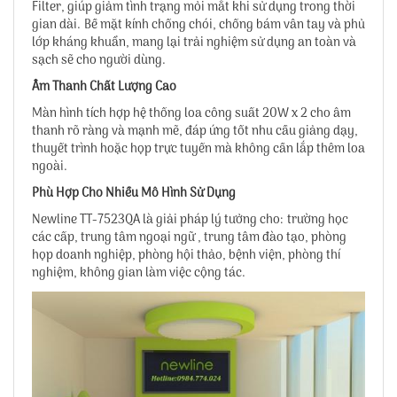
Filter, giúp giảm tình trạng mỏi mắt khi sử dụng trong thời
gian dài. Bề mặt kính chống chói, chống bám vân tay và phủ
lớp kháng khuẩn, mang lại trải nghiệm sử dụng an toàn và
sạch sẽ cho người dùng.
Âm Thanh Chất Lượng Cao
Màn hình tích hợp hệ thống loa công suất 20W x 2 cho âm
thanh rõ ràng và mạnh mẽ, đáp ứng tốt nhu cầu giảng dạy,
thuyết trình hoặc họp trực tuyến mà không cần lắp thêm loa
ngoài.
Phù Hợp Cho Nhiều Mô Hình Sử Dụng
Newline TT-7523QA là giải pháp lý tưởng cho: trường học
các cấp, trung tâm ngoại ngữ , trung tâm đào tạo, phòng
họp doanh nghiệp, phòng hội thảo, bệnh viện, phòng thí
nghiệm, không gian làm việc cộng tác.