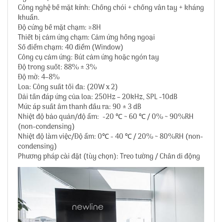
Công nghệ bề mặt kính: Chống chói + chống vân tay + kháng
khuẩn.
Độ cứng bề mặt chạm: ≥8H
Thiết bị cảm ứng chạm: Cảm ứng hồng ngoại
Số điểm chạm: 40 điểm (Window)
Công cụ cảm ứng: Bút cảm ứng hoặc ngón tay
Độ trong suốt: 88% ± 3%
Độ mờ: 4–8%
Loa: Công suất tối đa: (20W x 2)
Dải tần đáp ứng của loa: 250Hz – 20kHz, SPL -10dB
Mức áp suất âm thanh đầu ra: 90 ± 3 dB
Nhiệt độ bảo quản/độ ẩm: -20 ℃ ~ 60 ℃ / 0% ~ 90%RH
(non-condensing)
Nhiệt độ làm việc/Độ ẩm: 0℃ - 40 ℃ / 20% ~ 80%RH (non-
condensing)
Phương pháp cài đặt (tùy chọn): Treo tường / Chân di động