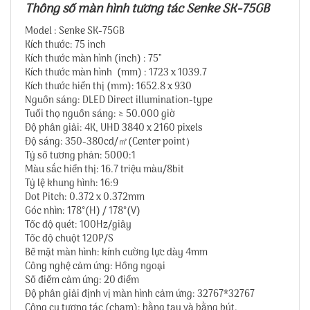
Thông số màn hình tương tác Senke SK-75GB
Model : Senke SK-75GB
Kích thước: 75 inch
Kích thước màn hình (inch) : 75’’
Kích thước màn hình (mm) : 1723 x 1039.7
Kích thước hiển thị (mm): 1652.8 x 930
Nguồn sáng: DLED Direct illumination-type
Tuổi thọ nguồn sáng: ≥ 50.000 giờ
Độ phân giải: 4K, UHD 3840 x 2160 pixels
Độ sáng: 350-380cd/㎡(Center point）
Tỷ số tương phản: 5000:1
Màu sắc hiển thị: 16.7 triệu màu/8bit
Tỷ lệ khung hình: 16:9
Dot Pitch: 0.372 x 0.372mm
Góc nhìn: 178°(H) / 178°(V)
Tốc độ quét: 100Hz/giây
Tốc độ chuột 120P/S
Bề mặt màn hình: kính cường lực dày 4mm
Công nghệ cảm ứng: Hồng ngoại
Số điểm cảm ứng: 20 điểm
Độ phân giải định vị màn hình cảm ứng: 32767*32767
Công cụ tương tác (chạm): bằng tay và bằng bút.