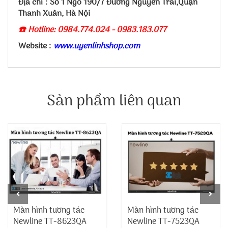
Địa chỉ : Số 1 Ngõ 190/7 Đường Nguyễn Trãi,Quận
Thanh Xuân, Hà Nội
☎️ Hotline: 0984.774.024 - 0983.183.077
Website :
www.uyenlinhshop.com
Sản phẩm liên quan
Màn hình tương tác
Màn hình tương tác
Newline TT-8623QA
Newline TT-7523QA