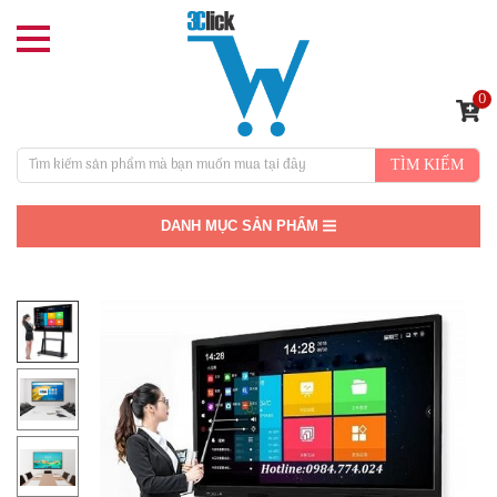
0
TÌM KIẾM
DANH MỤC SẢN PHẨM