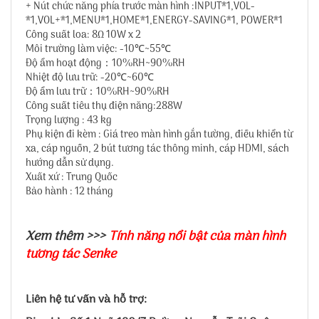
+ Nút chức năng phía trước màn hình :INPUT*1,VOL-
*1,VOL+*1,MENU*1,HOME*1,ENERGY-SAVING*1, POWER*1
Công suất loa: 8Ω 10W x 2
Môi trường làm việc: -10℃~55℃
Độ ẩm hoạt động：10%RH~90%RH
Nhiệt độ lưu trữ: -20℃~60℃
Độ ẩm lưu trữ：10%RH~90%RH
Công suất tiêu thụ điện năng:288W
Trọng lượng : 43 kg
Phụ kiện đi kèm : Giá treo màn hình gắn tường, điều khiển từ
xa, cáp nguồn, 2 bút tương tác thông minh, cáp HDMI, sách
hướng dẫn sử dụng.
Xuất xứ : Trung Quốc
Bảo hành : 12 tháng
Xem thêm >>>
Tính năng nổi bật của màn hình
tương tác Senke
Liên hệ tư vấn và hỗ trợ: