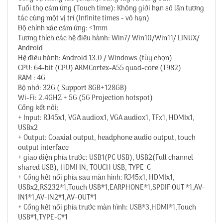
Tuổi thọ cảm ứng (Touch time): Không giới hạn số lần tương
tác cùng một vị trí (Infinite times - vô hạn)
Độ chính xác cảm ứng: <1mm
Tương thích các hệ điều hành: Win7/ Win10/Win11/ LINUX/
Android
Hệ điều hành: Android 13.0 / Windows (tùy chọn)
CPU: 64-bit (CPU) ARMCortex-A55 quad-core (T982)
RAM : 4G
Bộ nhớ: 32G ( Support 8GB+128GB)
Wi-Fi: 2.4GHZ + 5G (5G Projection hotspot)
Cổng kết nối:
+ Input: RJ45x1, VGA audiox1, VGA audiox1, TFx1, HDMIx1,
USBx2
+ Output: Coaxial output, headphone audio output, touch
output interface
+ giao diện phía trước: USB1(PC USB), USB2(Full channel
shared USB), HDMI IN, TOUCH USB, TYPE-C
+ Cổng kết nối phía sau màn hình: RJ45x1, HDMIx1,
USBx2,RS232*1,Touch USB*1,EARPHONE*1,SPDIF OUT *1,AV-
IN1*1,AV-IN2*1,AV-OUT*1
+ Cổng kết nối phía trước màn hình: USB*3,HDMI*1,Touch
USB*1,TYPE-C*1