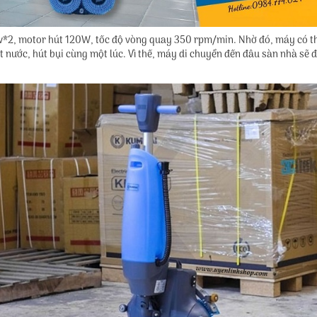
2, motor hút 120W, tốc độ vòng quay 350 rpm/min. Nhờ đó, máy có thể
nước, hút bụi cùng một lúc. Vì thế, máy di chuyển đến đâu sàn nhà sẽ đ