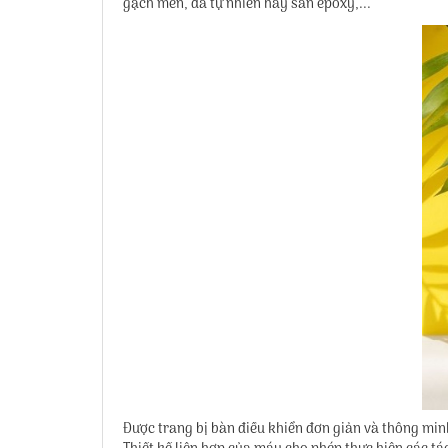
gạch men, đá tự nhiên hay sàn epoxy,...
Được trang bị bàn điều khiển đơn giản và thông min