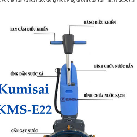
c vụ chà sàn và hút nước đồng thời. Máy đi đến đâu sàn nhà sẽ được làm s