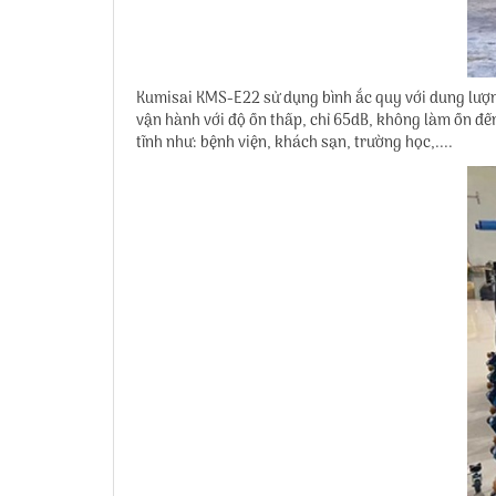
Kumisai KMS-E22
sử dụng bình ắc quy với dung lượn
vận hành với độ ồn thấp, chỉ 65dB, không làm ồn đến
tĩnh như: bệnh viện, khách sạn, trường học,....