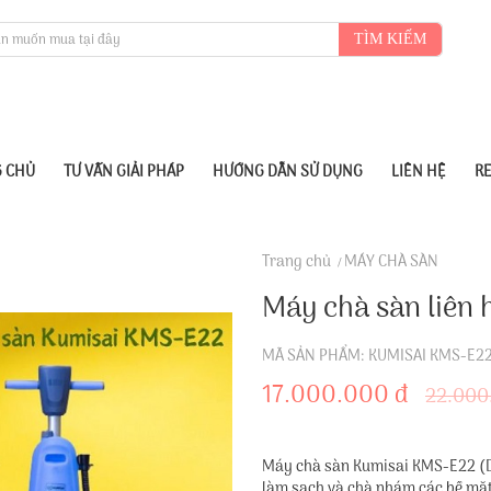
TÌM KIẾM
 CHỦ
TƯ VẤN GIẢI PHÁP
HƯỚNG DẪN SỬ DỤNG
LIÊN HỆ
R
Trang chủ
MÁY CHÀ SÀN
Máy chà sàn liên
MÃ SẢN PHẨM: KUMISAI KMS-E2
17.000.000 đ
22.000
Máy chà sàn Kumisai KMS-E22 (Dù
làm sạch và chà nhám các bề mặt