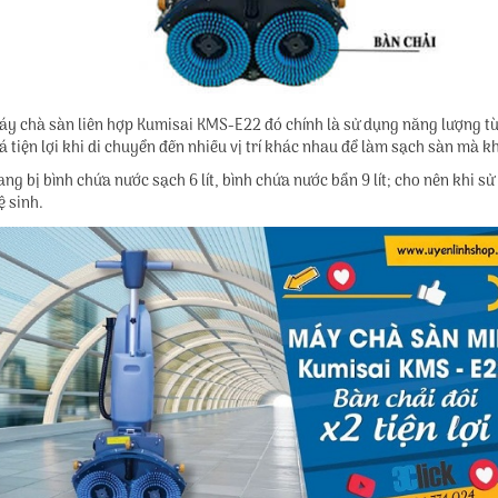
áy chà sàn liên hợp Kumisai KMS-E22
đó chính là sử dụng năng lượng từ
há tiện lợi khi di chuyển đến nhiều vị trí khác nhau để làm sạch sàn mà 
g bị bình chứa nước sạch 6 lít, bình chứa nước bẩn 9 lít; cho nên khi s
ệ sinh.