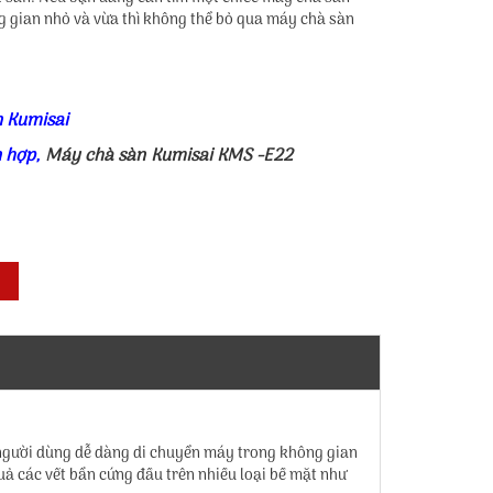
 gian nhỏ và vừa thì không thể bỏ qua máy chà sàn
 Kumisai
n hợp
,
Máy chà sàn Kumisai KMS -E22
p người dùng dễ dàng di chuyển máy trong không gian
uả các vết bẩn cứng đầu trên nhiều loại bề mặt như