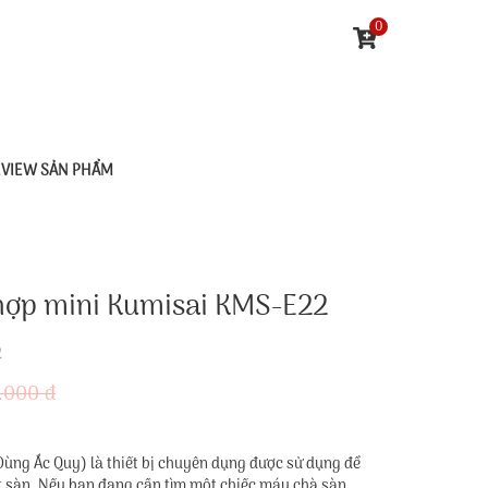
0
EVIEW SẢN PHẨM
 hợp mini Kumisai KMS-E22
2
.000 đ
ng Ắc Quy) là thiết bị chuyên dụng được sử dụng để
 sàn. Nếu bạn đang cần tìm một chiếc máy chà sàn