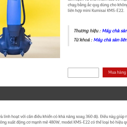
chạy bằng ắc quy dùng cho không
liên hợp mini Kumisai KMS-E22.
Thương hiệu :
Máy chà sàn
Từ khoá :
Máy chà sàn liê
 và linh hoạt với cần điều khiển có khả năng xoay 360 độ. Điều này giú
ới công suất động cơ mạnh mẽ 480W, model KMS-E22 có thể loại bỏ hiệu q