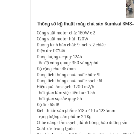
Thông số kỹ thuật máy chà sàn Kumisai KMS
Công suất motor chà: 160W x 2
Công suất motor hút: 120W
Đường kính bàn chải: 9 inch x 2 chiếc
Điện áp: DC24V
Dung lượng acquy: 12Ah
Tốc độ vòng quay: 350 vòng/phút
Độ rộng chà: 457mm
Dung tích thùng chứa nước bẩn: 9L
Dung tích thùng chứa nước sạch: 6L
Hiệu quả làm sạch: 1200 m2/h
Thời gian làm việc liên tục: 1.5h
Thời gian sạc ắc quy: 5h
Độ ồn: 65dB
Kích thước sản phẩm: 518 x 410 x 1235mm
Trọng lượng sản phẩm: 24 Kg
Chức năng: Làm sạch, đánh bóng, bảo dưỡng sàn
Xuất xứ: Trung Quốc