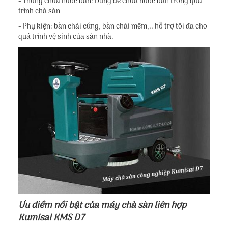
- Thùng chứa nước bẩn: Dùng để chứa nước bẩn trong quá
trình chà sàn
- Phụ kiện: bàn chải cứng, bàn chải mềm,.. hỗ trợ tối đa cho
quá trình vệ sinh của sàn nhà.
Ưu điểm nổi bật của máy chà sàn liên hợp
Kumisai KMS D7