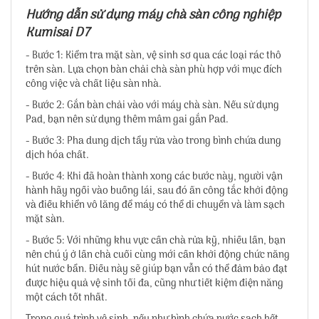
Hướng dẫn sử dụng máy chà sàn công nghiệp
Kumisai D7
- Bước 1: Kiểm tra mặt sàn, vệ sinh sơ qua các loại rác thô
trên sàn. Lựa chọn bàn chải chà sàn phù hợp với mục đích
công việc và chất liệu sàn nhà.
- Bước 2: Gắn bàn chải vào với máy chà sàn. Nếu sử dụng
Pad, bạn nên sử dụng thêm mâm gai gắn Pad.
- Bước 3: Pha dung dịch tẩy rửa vào trong bình chứa dung
dịch hóa chất.
- Bước 4: Khi đã hoàn thành xong các bước này, người vận
hành hãy ngồi vào buồng lái, sau đó ấn công tắc khởi động
và điều khiển vô lăng để máy có thể di chuyển và làm sạch
mặt sàn.
- Bước 5: Với những khu vực cần chà rửa kỹ, nhiều lần, bạn
nên chú ý ở lần chà cuối cùng mới cần khởi động chức năng
hút nước bẩn. Điều này sẽ giúp bạn vẫn có thể đảm bảo đạt
được hiệu quả vệ sinh tối đa, cũng như tiết kiệm điện năng
một cách tốt nhất.