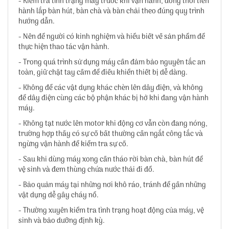
- Kiểm tra tình trạng máy trước khi vận hành, đồng thời tiến
hành lắp bàn hút, bàn chà và bàn chải theo đúng quy trình
hướng dẫn.
- Nên để người có kinh nghiệm và hiểu biết về sản phẩm để
thực hiện thao tác vận hành.
- Trong quá trình sử dụng máy cần đảm bảo nguyên tắc an
toàn, giữ chặt tay cầm để điều khiển thiết bị dễ dàng.
- Không để các vật dụng khác chèn lên dây điện, và không
để dây điện cùng các bộ phận khác bị hở khi đang vận hành
máy.
- Không tạt nước lên motor khi động cơ vẫn còn đang nóng,
trường hợp thấy có sự cố bất thường cần ngắt công tắc và
ngừng vận hành để kiểm tra sự cố.
- Sau khi dùng máy xong cần tháo rời bàn chà, bàn hút để
vệ sinh và đem thùng chứa nước thải đi đổ.
- Bảo quản máy tại những nơi khô ráo, tránh để gần những
vật dụng dễ gây cháy nổ.
- Thường xuyên kiểm tra tình trạng hoạt động của máy, vệ
sinh và bảo dưỡng định kỳ.