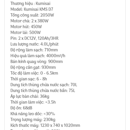
Thương hiệu : Kumisai
Model: Kumisai KMS D7
Tổng công suất: 2050W
Motor chà: 2 x 380W
Motor hút: 450W
Motor lái: 500W
Pin: 2 x DC12V, 120Ah/3HR
Lưu lượng nước: 4.0L/phút
Độ rộng làm sạch: 710mm
Hiệu quả làm sạch: 4000m²/h
Bán kính quay vòng: 900mm
Độ rộng cần gạt: 930mm
Tốc độ làm việc: 0 - 6.5km
Thời gian sạc: 6 - 8h
Dung tích thùng chứa nước sạch: 70L
Dung tích thùng chứa nước bẩn: 75L
Áp lực bàn chải: 36kg
Thời gian làm việc: ≈3.5h
Độ ồn: 68dB
Khả năng leo dốc: ≈30%
Trọng lượng máy: 230kg
Kích thước máy: 1230 x 740 x 1020mm