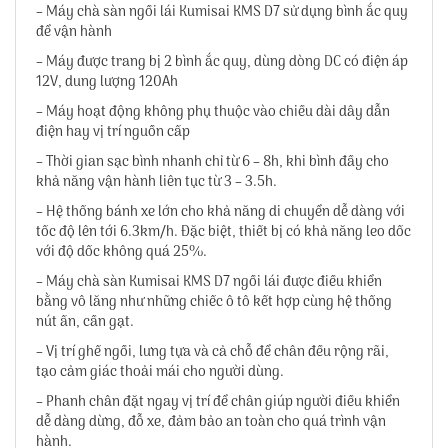
– Máy chà sàn ngồi lái Kumisai KMS D7 sử dụng bình ắc quy
để vận hành
– Máy được trang bị 2 bình ắc quy, dùng dòng DC có điện áp
12V, dung lượng 120Ah
– Máy hoạt động không phụ thuộc vào chiều dài dây dẫn
điện hay vị trí nguồn cấp
– Thời gian sạc bình nhanh chỉ từ 6 – 8h, khi bình đầy cho
khả năng vận hành liên tục từ 3 – 3.5h.
– Hệ thống bánh xe lớn cho khả năng di chuyển dễ dàng với
tốc độ lên tới 6.3km/h. Đặc biệt, thiết bị có khả năng leo dốc
với độ dốc không quá 25%.
– Máy chà sàn Kumisai KMS D7 ngồi lái được điều khiển
bằng vô lăng như những chiếc ô tô kết hợp cùng hệ thống
nút ấn, cần gạt.
– Vị trí ghế ngồi, lưng tựa và cả chỗ để chân đều rộng rãi,
tạo cảm giác thoải mái cho người dùng.
– Phanh chân đặt ngay vị trí để chân giúp người điều khiển
dễ dàng dừng, đỗ xe, đảm bảo an toàn cho quá trình vận
hành.