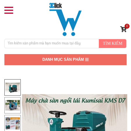
0
TÌM KIẾM
DANH MỤC SẢN PHẨM