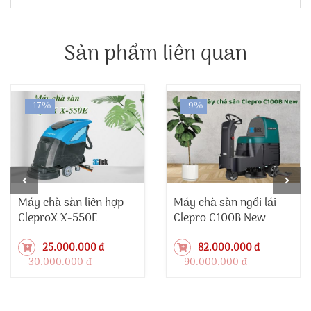
Sản phẩm liên quan
-17%
-9%
Máy chà sàn liên hợp
Máy chà sàn ngồi lái
CleproX X-550E
Clepro C100B New
25.000.000 đ
82.000.000 đ
30.000.000 đ
90.000.000 đ