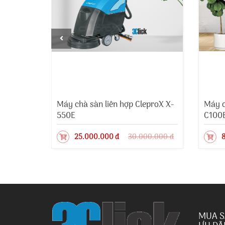
misai
Máy chà sàn liên hợp CleproX X-
Máy c
550E
C100
0.000 đ
25.000.000 đ
30.000.000 đ
8
MUA S