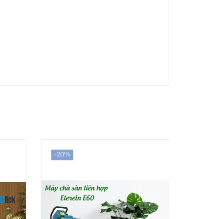
-20%
-17%