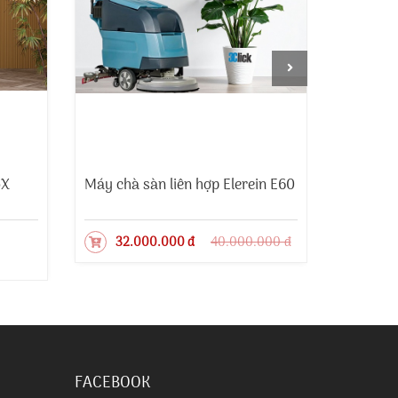
oX
Máy chà sàn liên hợp Elerein E60
Máy chà
KMS 58
32.000.000 đ
40.000.000 đ
25.
FACEBOOK