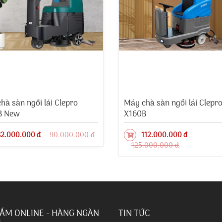
hà sàn ngồi lái Clepro
Máy chà sàn ngồi lái Clepr
B New
X160B
2.000.000 đ
90.000.000 đ
112.000.000 đ
125.000.000 đ
ẮM ONLINE - HÀNG NGÀN
TIN TỨC