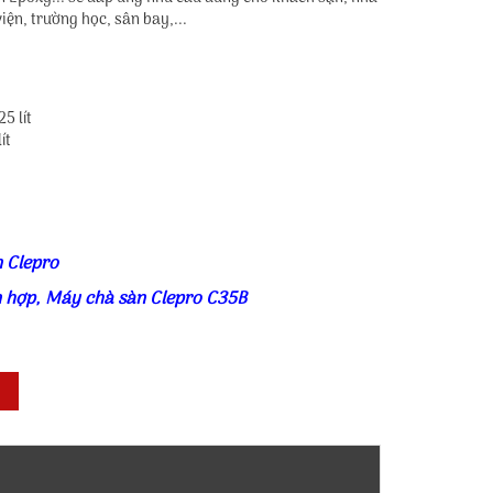
ện, trường học, sân bay,...
5 lít
ít
 Clepro
n hợp
,
Máy chà sàn Clepro C35B