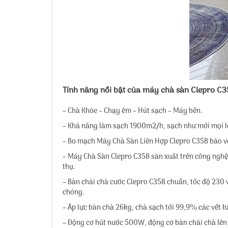
Tính năng nổi bật của máy chà sàn Clepro C3
– Chà Khỏe – Chạy êm – Hút sạch – Máy bền.
– Khả năng làm sạch 1900m2/h, sạch như mới mọi l
– Bo mạch Máy Chà Sàn Liên Hợp Clepro C35B bảo vệ
– Máy Chà Sàn Clepro C35B sản xuất trên công nghệ 
thụ.
– Bàn chải chà cước Clepro C35B chuẩn, tốc độ 230 
chóng.
– Áp lực bàn chà 26kg, chà sạch tới 99,9% các vết 
– Động cơ hút nước 500W, động cơ bàn chải chà lên