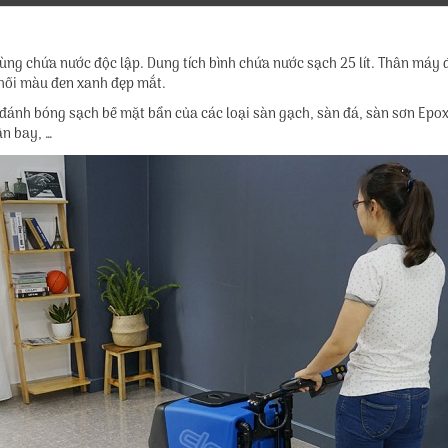
hùng chứa nước độc lập. Dung tích bình chứa nước sạch 25 lít. Thân máy
phối màu đen xanh đẹp mắt.
ánh bóng sạch bề mặt bẩn của các loại sàn gạch, sàn đá, sàn sơn Epox
ân bay, …