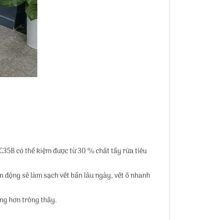
C35B có thể kiệm được từ 30 % chất tẩy rửa tiêu
n động sẽ làm sạch vết bẩn lâu ngày, vết ố nhanh
ng hơn trông thấy.