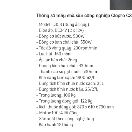
Thông số máy chà sàn công nghiệp Clepro C
- Model: C35B (Dùng ắc quy)
- Điện áp: DC24V (2 x 12V)
- Động cơ hút nước: 500W
- Động cơ bàn chải chà: 550W
- Tốc độ vòng quay: 230rpm/min
- Lực hút: 160 mbar
- Áp lực bàn chà: 26kg
- Đường kính bàn chải: 430mm
- Thanh cao su gạt nước: 530mm
- Khả năng làm sạch: 1900m2/h
- Dung tích bình chứa nước sạch: 25L
- Dung tích bình nước bẩn: 25/27L
- Trọng lượng: 106 Kg
- Trọng lượng đóng gói: 122 Kg
- Kích thước đóng gói: 870 x 610 x 790 mm
– Motor 100% lõi đồng
– Sản xuất theo công nghệ Italy
- Bảo hành 18 tháng