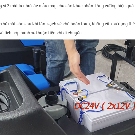
 thay vì 2 mặt lá như các mẫu máy chà sàn khác nhằm tăng cường hiệu qu
p bề mặt sàn sau khi làm sạch sẽ khô hoàn toàn, không cần sử dụng thê
à tích hợp bánh xe thuận tiện khi di chuyển.