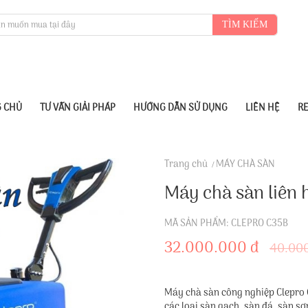
TÌM KIẾM
 CHỦ
TƯ VẤN GIẢI PHÁP
HƯỚNG DẪN SỬ DỤNG
LIÊN HỆ
R
Trang chủ
MÁY CHÀ SÀN
Máy chà sàn liên 
MÃ SẢN PHẨM: CLEPRO C35B
32.000.000 đ
40.00
Máy chà sàn công nghiệp Clepro
các loại sàn gạch, sàn đá, sàn s