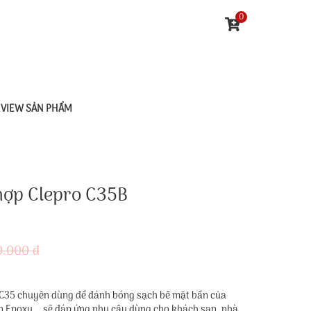
0
EVIEW SẢN PHẨM
hợp Clepro C35B
0.000 đ
 C35 chuyên dùng để đánh bóng sạch bề mặt bẩn của
ơn Epoxy... sẽ đáp ứng nhu cầu dùng cho khách sạn, nhà