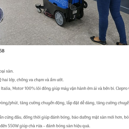
5B
oại sàn.
 hai lớp, chống va chạm và ẩm ướt.
Italia, Motor 100% lõi đồng giúp máy vận hành êm ái và bền bỉ. Clepro 
vòng/phút, tăng cường chuyển động, lắp đặt dễ dàng, tăng cường chuyể
bẩn cứng đầu, đồng thời giúp đánh bóng, bảo dưỡng mặt sàn mới hơn, bó
 đến 550W giúp chà rửa – đánh bóng sàn hiệu quả.