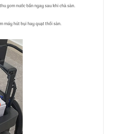
ả thu gom nước bẩn ngay sau khi chà sàn.
m máy hút bụi hay quạt thổi sàn.