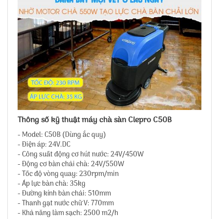
Thông số kỹ thuật máy chà sàn Clepro C50B
- Model: C50B (Dùng ắc quy)
- Điện áp: 24V.DC
- Công suất động cơ hút nước: 24V/450W
- Động cơ bàn chải chà: 24V/550W
- Tốc độ vòng quay: 230rpm/min
- Áp lực bàn chà: 35kg
- Đường kính bàn chải: 510mm
- Thanh gạt nước chữ V: 770mm
- Khả năng làm sạch: 2500 m2/h