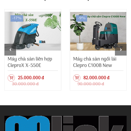
-17%
-9%
Máy chà sàn liên hợp
Máy chà sàn ngồi lái
CleproX X-550E
Clepro C100B New
25.000.000 đ
82.000.000 đ
30.000.000 đ
90.000.000 đ