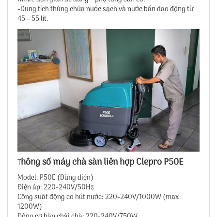
-Dung tích thùng chứa nước sạch và nước bẩn dao động từ
45 – 55 lít.
hông số máy chà sàn liên hợp Clepro P50E
T
Model: P50E (Dùng điện)
Điện áp: 220-240V/50Hz
Công suất động cơ hút nước: 220-240V/1000W (max
1200W)
Động cơ bàn chải chà: 220-240V/750W