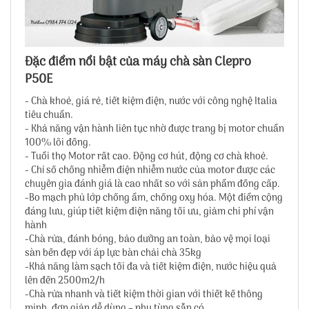
Đặc điểm nổi bật của máy chà sàn Clepro
P50E
- Chà khoẻ, giá rẻ, tiết kiệm điện, nước với công nghệ Italia
tiêu chuẩn.
- Khả năng vận hành liên tục nhờ được trang bị motor chuẩn
100% lõi đồng.
- Tuổi thọ Motor rất cao. Động cơ hút, động cơ chà khoẻ.
- Chỉ số chống nhiễm điện nhiễm nước của motor được các
chuyên gia đánh giá là cao nhất so với sản phẩm đồng cấp.
-Bo mạch phủ lớp chống ẩm, chống oxy hóa. Một điểm cộng
đáng lưu, giúp tiết kiệm điện năng tối ưu, giảm chi phí vận
hành
-Chà rửa, đánh bóng, bảo dưỡng an toàn, bảo vệ mọi loại
sàn bền đẹp với áp lực bàn chải chà 35kg
-Khả năng làm sạch tối đa và tiết kiệm điện, nước hiệu quả
lên đến 2500m2/h
-Chà rửa nhanh và tiết kiệm thời gian với thiết kế thông
minh, đơn giản dễ dùng – phụ tùng sẵn có.