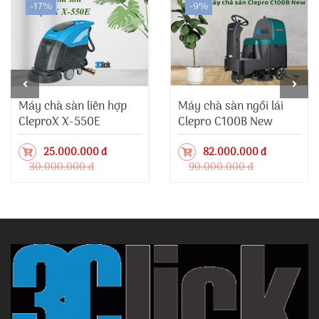
-17%
-9%
Máy chà sàn liên hợp
Máy chà sàn ngồi lái
CleproX X-550E
Clepro C100B New
25.000.000 đ
82.000.000 đ
30.000.000 đ
90.000.000 đ