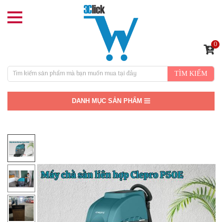
0
TÌM KIẾM
DANH MỤC SẢN PHẨM