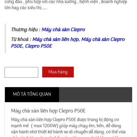
cứng đầu , phù hợp với các nhà xưởng , bệnh viện , doanh nghiệp
lớn hay các siêu thị ,...
Thương hiệu :
Máy chà sàn Clepro
Từ khoá :
Máy chà sàn liên hợp
,
Máy chà sàn Clepro
P50E
,
Clepro P50E
MÔ TẢ TỔNG QUAN
Máy chà sàn liên hợp Clepro P50E
Máy chà sàn liên hợp Clepro P50E
được trang bị động cơ
mạnh mẽ ( max 1200W) giúp máy chạy êm, bền, dễ dàng
vận hành nhờ thiết kế bánh xe di chuyển dễ dàng, có thể vừa