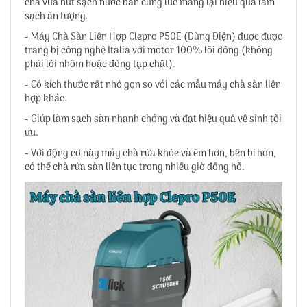
chà vừa hút sạch nước bẩn cùng lúc mang lại hiệu quả làm
sạch ấn tượng.
- Máy Chà Sàn Liên Hợp Clepro P50E (Dùng Điện) được được
trang bị công nghệ Italia với motor 100% lõi đồng (không
phải lõi nhôm hoặc đồng tạp chất).
- Có kích thước rất nhỏ gọn so với các mẫu máy chà sàn liên
hợp khác.
- Giúp làm sạch sàn nhanh chóng và đạt hiệu quả vệ sinh tối
ưu.
- Với động cơ này máy chà rửa khỏe và êm hơn, bền bỉ hơn,
có thể chà rửa sàn liên tục trong nhiều giờ đồng hồ.