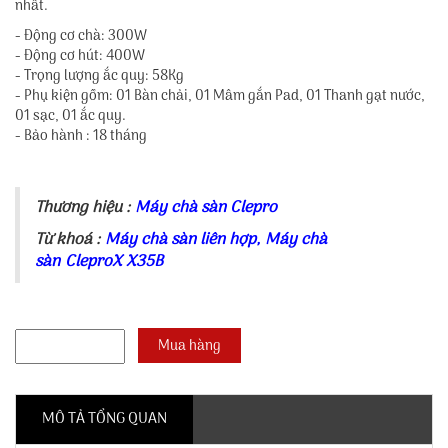
nhất.
- Động cơ chà: 300W
- Động cơ hút: 400W
- Trọng lượng ắc quy: 58Kg
- Phụ kiện gồm: 01 Bàn chải, 01 Mâm gắn Pad, 01 Thanh gạt nước,
01 sạc, 01 ắc quy.
- Bảo hành : 18 tháng
Thương hiệu :
Máy chà sàn Clepro
Từ khoá :
Máy chà sàn liên hợp
,
Máy chà
sàn CleproX X35B
MÔ TẢ TỔNG QUAN