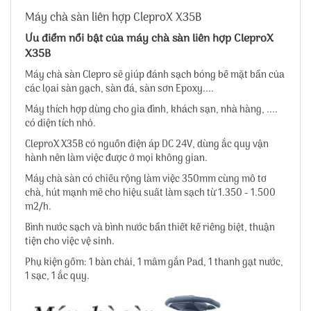
Máy chà sàn liên hợp CleproX X35B
Ưu điểm nổi bật của
máy chà sàn liên hợp CleproX
X35B
Máy chà sàn Clepro sẽ giúp đánh sạch bóng bề mặt bẩn của
các lọai sàn gạch, sàn đá, sàn sơn Epoxy....
Máy thích hợp dùng cho gia đình, khách sạn, nhà hàng, ....
có diện tích nhỏ.
CleproX X35B
có nguồn điện áp DC 24V, dùng ắc quy vận
hành nên làm việc được ở mọi không gian.
Máy chà sàn có chiều rộng làm việc 350mm cùng mô tơ
chà, hút mạnh mẽ cho hiệu suất làm sạch từ 1.350 - 1.500
m2/h.
Bình nước sạch và bình nước bẩn thiết kế riêng biệt, thuận
tiện cho việc vệ sinh.
Phụ kiện gồm: 1 bàn chải, 1 mâm gắn Pad, 1 thanh gạt nước,
1 sạc, 1 ắc quy.