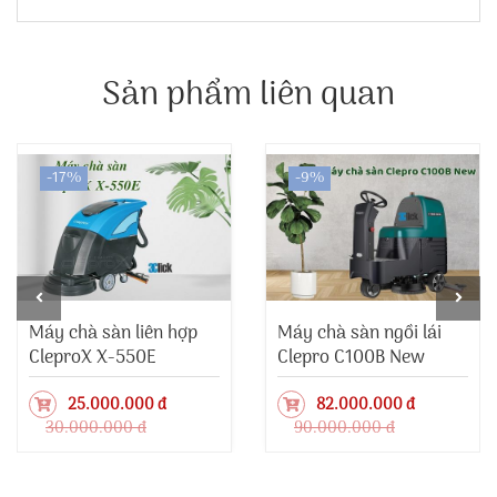
Sản phẩm liên quan
-17%
-9%
Máy chà sàn liên hợp
Máy chà sàn ngồi lái
CleproX X-550E
Clepro C100B New
25.000.000 đ
82.000.000 đ
30.000.000 đ
90.000.000 đ