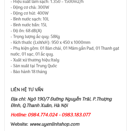
- Hiệu suất làm sạch: 1.350 – 1500m2/h
- Động cơ chà: 300W
- Động cơ hút: 400W
- Bình nước sạch: 10L
- Bình nước bẩn: 15L
- Độ ồn: 68 dB(A)
- Trọng lượng ắc quy: 58Kg
- Kích thước (LxWxH): 950 x 450 x 1000mm
- Phụ kiện gồm: 01 Bàn chải, 01 Mâm gắn Pad, 01 Thanh gạt
nước, 01 sạc, 01 ắc quy.
- Xuất xứ thương hiệu:Italy
- Sản xuất tại Trung Quốc
- Bảo hành 18 tháng
LIÊN HỆ TƯ VẤN
Địa chỉ: Ngõ 190/7 Đường Nguyễn Trãi, P.Thượng
Đình, Q.Thanh Xuân, Hà Nội
Hotline: 0984.774.024 - 0983.183.077
Website:
www.uyenlinhshop.com