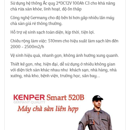
Sử dụng hệ thống Ắc quy 2*DC12V 100Ah C3 cho khả năng
chà rửa sàn khỏe, linh hoạt, độ ồn thấp
Công nghệ Germany cho độ bền bỉ hơn gấp nhiều lần máy
chà sàn giá rẻ thông thường.
Hỗ trợ vệ sinh sạch toàn diện, kịp thời, tiện lợi.
Chiều rộng làm việc: 510mm cho hiệu suất làm sạch lên đến
2000 – 2500m2/h
Vệ sinh hiệu quả, nhanh gọn, không ảnh hưởng xung quanh.
Thiết kế gọn, nhẹ, hiện đại, dễ sử dụng ở nhiều không gian
với diện tích sàn khác nhau như khách sạn, nhà hàng, nhà
xưởng, nhà kho, bệnh viện, trường học, sân bay...