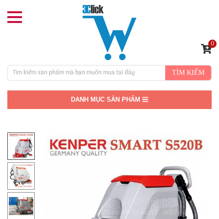
0
TÌM KIẾM
DANH MỤC SẢN PHẨM