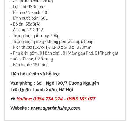
- Áp lực bàn chải: 25 kg
- Lực hút: 130mbar
- Bình nước sạch: 50L
- Bình nước bẩn: 60L
- Độ ồn: 68dB(A)
- Ắc quy: 2*DC12V
- Trọng lượng ắc quy: 70Kg
- Trọng lượng máy (không gồm ắc quy): 85kg
- Kích thước (LxWxH): 1240 x 540 x 1030mm
- Phụ kiện gồm: 01 Bàn chải, 01 Mâm gắn Pad, 01 Thanh gạt
nước, 01 sạc, 02 ắc quy.
- Bảo hành : 18 tháng
Liên hệ tư vấn và hỗ trợ:
Văn phòng : Số 1 Ngõ 190/7 Đường Nguyễn
Trãi,Quận Thanh Xuân, Hà Nội
☎️
Hotline: 0984.774.024 - 0983.183.077
Website :
www.uyenlinhshop.com