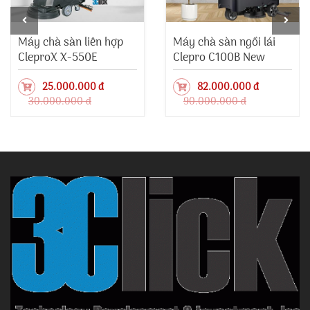
Máy chà sàn liên hợp
Máy chà sàn ngồi lái
CleproX X-550E
Clepro C100B New
25.000.000 đ
82.000.000 đ
30.000.000 đ
90.000.000 đ