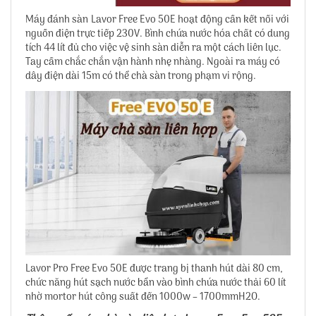
Máy đánh sàn Lavor Free Evo 50E hoạt động cần kết nối với
nguồn điện trực tiếp 230V. Bình chứa nước hóa chất có dung
tích 44 lít đủ cho việc vệ sinh sàn diễn ra một cách liên lục.
Tay cầm chắc chắn vận hành nhẹ nhàng. Ngoài ra máy có
dây điện dài 15m có thể chà sàn trong phạm vi rộng.
Lavor Pro Free Evo 50E được trang bị thanh hút dài 80 cm,
chức năng hút sạch nước bẩn vào bình chứa nước thải 60 lít
nhờ mortor hút công suất đến 1000w – 1700mmH2O.