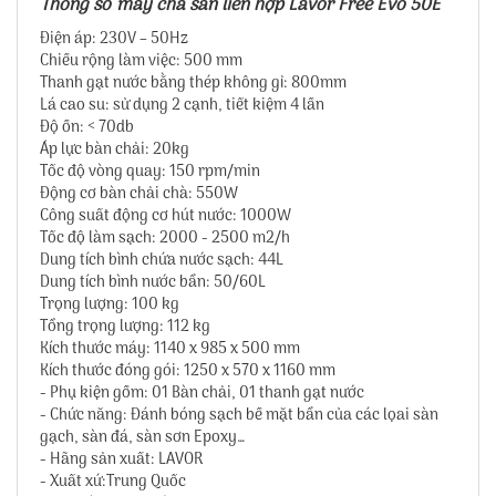
Thông số máy chà sàn liên hợp Lavor Free Evo 50E
Điện áp: 230V – 50Hz
Chiều rộng làm việc: 500 mm
Thanh gạt nước bằng thép không gỉ: 800mm
Lá cao su: sử dụng 2 cạnh, tiết kiệm 4 lần
Độ ồn: < 70db
Áp lực bàn chải: 20kg
Tốc độ vòng quay: 150 rpm/min
Động cơ bàn chải chà: 550W
Công suất động cơ hút nước: 1000W
Tốc độ làm sạch: 2000 - 2500 m2/h
Dung tích bình chứa nước sạch: 44L
Dung tích bình nước bẩn: 50/60L
Trọng lượng: 100 kg
Tổng trọng lượng: 112 kg
Kích thước máy: 1140 x 985 x 500 mm
Kích thước đóng gói: 1250 x 570 x 1160 mm
- Phụ kiện gồm: 01 Bàn chải, 01 thanh gạt nước
- Chức năng: Đánh bóng sạch bề mặt bẩn của các lọai sàn
gạch, sàn đá, sàn sơn Epoxy…
- Hãng sản xuất: LAVOR
- Xuất xứ:Trung Quốc