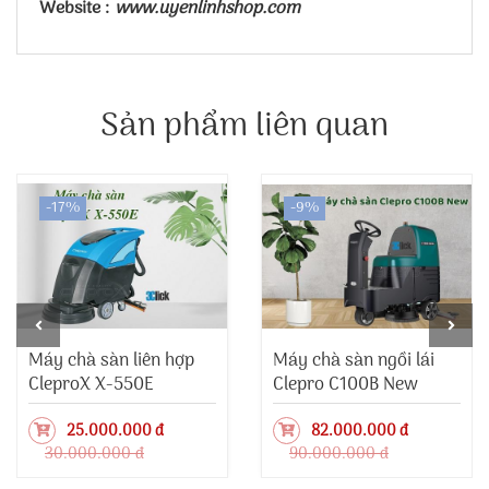
Website :
www.uyenlinhshop.com
Sản phẩm liên quan
-17%
-9%
Máy chà sàn liên hợp
Máy chà sàn ngồi lái
CleproX X-550E
Clepro C100B New
25.000.000 đ
82.000.000 đ
30.000.000 đ
90.000.000 đ