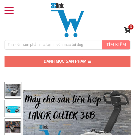
0
TÌM KIẾM
DANH MỤC SẢN PHẨM