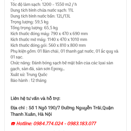
Tốc độ làm sạch: 1200 – 1550 m2 / h
Dung tích bình chứa nước sạch: 11L
Dung tích bình nước bẩn: 12L/13L
Trọng lượng: 59,5 kg
Tổng trọng lượng: 65,5 kg
Kích thước đóng máy: 790 x 470 x 690 mm
Kích thước mở máy: 1140 x 470 x 1010 mm
Kích thước đóng gói: 560 x 810 x 800 mm
Phụ kiện gồm: 01 Bàn chải, 01 thanh gạt nước, 01 ắc quy và
01 sạc.
Chức năng: Đánh bóng sạch bề mặt bẩn của các lọai sàn
gạch, sàn đá, sàn sơn Epoxy…
Xuất xứ: Trung Quốc
Bảo hành : 12 tháng
Liên hệ tư vấn và hỗ trợ:
Địa chỉ : Số 1 Ngõ 190/7 Đường Nguyễn Trãi,Quận
Thanh Xuân, Hà Nội
☎️ Hotline: 0984.774.024 - 0983.183.077