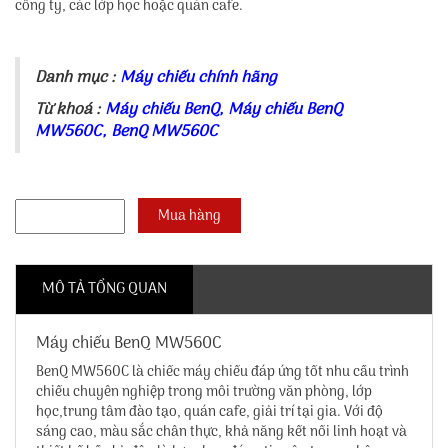
công ty, các lớp học hoặc quán cafe.
Danh mục :
Máy chiếu chính hãng
Từ khoá :
Máy chiếu BenQ
,
Máy chiếu BenQ
MW560C
,
BenQ MW560C
MÔ TẢ TỔNG QUAN
Máy chiếu BenQ MW560C
BenQ MW560C là chiếc máy chiếu đáp ứng tốt nhu cầu trình
chiếu chuyên nghiệp trong môi trường văn phòng, lớp
học,trung tâm đào tạo, quán cafe, giải trí tại gia. Với độ
sáng cao, màu sắc chân thực, khả năng kết nối linh hoạt và