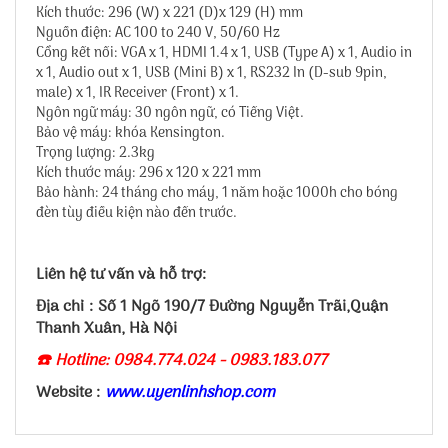
Kích thước: 296 (W) x 221 (D)x 129 (H) mm
Nguồn điện: AC 100 to 240 V, 50/60 Hz
Cổng kết nối: VGA x 1, HDMI 1.4 x 1, USB (Type A) x 1, Audio in
x 1, Audio out x 1, USB (Mini B) x 1, RS232 In (D-sub 9pin,
male) x 1, IR Receiver (Front) x 1.
Ngôn ngữ máy: 30 ngôn ngữ, có Tiếng Việt.
Bảo vệ máy: khóa Kensington.
Trọng lượng: 2.3kg
Kích thước máy: 296 x 120 x 221 mm
Bảo hành: 24 tháng cho máy, 1 năm hoặc 1000h cho bóng
đèn tùy điều kiện nào đến trước.
Liên hệ tư vấn và hỗ trợ:
Địa chỉ : Số 1 Ngõ 190/7 Đường Nguyễn Trãi,Quận
Thanh Xuân, Hà Nội
☎️ Hotline: 0984.774.024 - 0983.183.077
Website :
www.uyenlinhshop.com