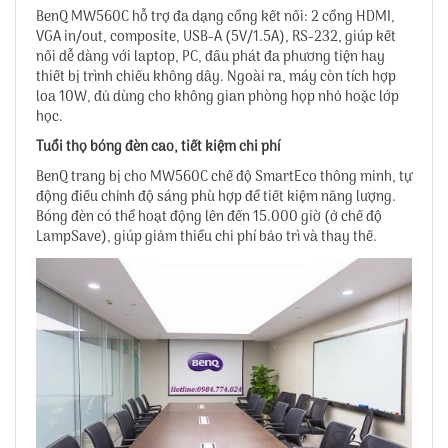
BenQ MW560C hỗ trợ đa dạng cổng kết nối: 2 cổng HDMI,
VGA in/out, composite, USB-A (5V/1.5A), RS-232, giúp kết
nối dễ dàng với laptop, PC, đầu phát đa phương tiện hay
thiết bị trình chiếu không dây. Ngoài ra, máy còn tích hợp
loa 10W, đủ dùng cho không gian phòng họp nhỏ hoặc lớp
học.
Tuổi thọ bóng đèn cao, tiết kiệm chi phí
BenQ trang bị cho MW560C chế độ SmartEco thông minh, tự
động điều chỉnh độ sáng phù hợp để tiết kiệm năng lượng.
Bóng đèn có thể hoạt động lên đến 15.000 giờ (ở chế độ
LampSave), giúp giảm thiểu chi phí bảo trì và thay thế.