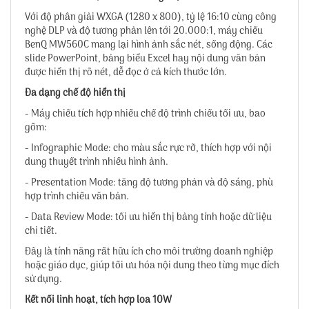
Với độ phân giải WXGA (1280 x 800), tỷ lệ 16:10 cùng công
nghệ DLP và độ tương phản lên tới 20.000:1, máy chiếu
BenQ MW560C mang lại hình ảnh sắc nét, sống động. Các
slide PowerPoint, bảng biểu Excel hay nội dung văn bản
được hiển thị rõ nét, dễ đọc ở cả kích thước lớn.
Đa dạng chế độ hiển thị
- Máy chiếu tích hợp nhiều chế độ trình chiếu tối ưu, bao
gồm:
- Infographic Mode: cho màu sắc rực rỡ, thích hợp với nội
dung thuyết trình nhiều hình ảnh.
- Presentation Mode: tăng độ tương phản và độ sáng, phù
hợp trình chiếu văn bản.
- Data Review Mode: tối ưu hiển thị bảng tính hoặc dữ liệu
chi tiết.
Đây là tính năng rất hữu ích cho môi trường doanh nghiệp
hoặc giáo dục, giúp tối ưu hóa nội dung theo từng mục đích
sử dụng.
Kết nối linh hoạt, tích hợp loa 10W