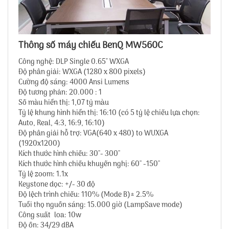
Thông số máy chiếu BenQ MW560C
Công nghệ: DLP Single 0.65" WXGA
Độ phân giải: WXGA (1280 x 800 pixels)
Cường độ sáng: 4000 Ansi Lumens
Độ tương phản: 20.000 : 1
Số màu hiển thị: 1,07 tỷ màu
Tỷ lệ khung hình hiển thị: 16:10 (có 5 tỷ lệ chiếu lựa chọn:
Auto, Real, 4:3, 16:9, 16:10)
Độ phân giải hỗ trợ: VGA(640 x 480) to WUXGA
(1920x1200)
Kích thước hình chiếu: 30''- 300''
Kích thước hình chiếu khuyến nghị: 60'' -150''
Tỷ lệ zoom: 1.1x
Keystone dọc: +/- 30 độ
Độ lệch trình chiếu: 110% (Mode B)± 2.5%
Tuổi thọ nguồn sáng: 15.000 giờ (LampSave mode)
Công suất loa: 10w
Độ ồn: 34/29 dBA