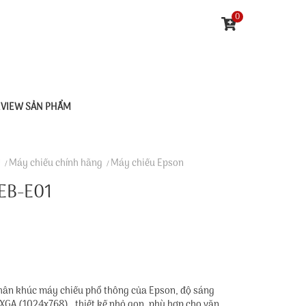
0
EVIEW SẢN PHẨM
U
Máy chiếu chính hãng
Máy chiếu Epson
EB-E01
hân khúc máy chiếu phổ thông của Epson, độ sáng
XGA (1024x768) , thiết kế nhỏ gọn, phù hợp cho văn