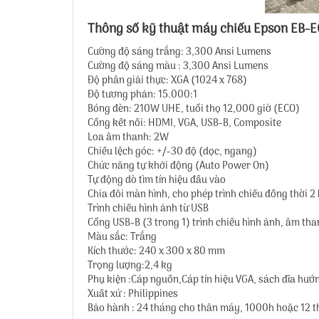
Thông số kỹ thuật máy chiếu Epson EB-E
Cường độ sáng trắng: 3,300 Ansi Lumens
Cường độ sáng màu : 3,300 Ansi Lumens
Độ phân giải thực: XGA (1024 x 768)
Độ tương phản: 15.000:1
Bóng đèn: 210W UHE, tuổi thọ 12,000 giờ (ECO)
Cổng kết nối: HDMI, VGA, USB-B, Composite
Loa âm thanh: 2W
Chiếu lệch góc: +/-30 độ (dọc, ngang)
Chức năng tự khởi động (Auto Power On)
Tự động dò tìm tín hiệu đầu vào
Chia đôi màn hình, cho phép trình chiếu đồng thời 2 h
Trình chiếu hình ảnh từ USB
Cổng USB-B (3 trong 1) trình chiếu hình ảnh, 
Màu sắc: Trắng
Kích thước: 240‎ x 300 x 80 mm
Trọng lượng:2,4 kg
Phụ kiện :Cáp nguồn,Cáp tín hiệu VGA, sách đĩa h
Xuất xứ : Philippines
Bảo hành : 24 tháng cho thân máy, 1000h hoặc 12 t