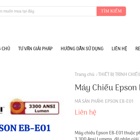
TÌM KIẾM
 CHỦ
TƯ VẤN GIẢI PHÁP
HƯỚNG DẪN SỬ DỤNG
LIÊN HỆ
R
Trang chủ
THIẾT BỊ TRÌNH CHIẾ
Máy Chiếu Epson 
MÃ SẢN PHẨM: EPSON EB-E01
Liên hệ
Máy chiếu Epson EB-E01 thuộc p
3.300 Ansi Lumens, độ phân giải 