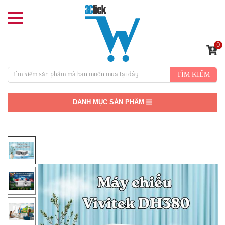
0
TÌM KIẾM
DANH MỤC SẢN PHẨM