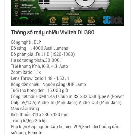
Thông số máy chiếu Vivitek DH380
Công nghệ : DLP
Độ sáng : 4000 Ansi Lumens
Độ phân giải:Full HD (1920×1080)
Hệ số tương phản:30.000:1
Tỉ lệ khung hình:16:9, 4:3, Auto
Zoom Ratio:1.1x
Lens Throw Ratio:1.48 ~ 1.62 : 1
Bóng đèn chiếu : Nguồn sáng UHP Lamp
Tuổi thọ bóng đèn : 15.000 giờ
Cổng kết nối:HDMI 1.4a,D-Sub in,RS-232,USB Type A (Power
Only 5V/1.5A),Audio-In (Mini-Jack),Audio-Out (Mini-Jack)
Màu sắc:Trắng
Kích thước:313 x 236 x 120 mm
Trọng lượng:2,6 kg
Phụ kiện :Cáp nguồn,Cáp tín hiệu VGA,Sách đĩa hướng dẫn
sử dụng, Remote