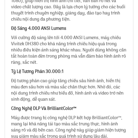
1080), giúp hiển thị hình ảnh chi tiết, văn bản rõ nét và
video chất lượng cao. Đây là lựa chọn lý tưởng cho các buổi
thuyết trình chuyên nghiệp, giảng dạy, đào tạo hay trình
chiếu nội dung đa phương tiện.
Độ Sáng 4.000 ANSI Lumens
Với cường độ sáng lên tới 4.000 ANSI Lumens, máy chiếu
Vivitek DH380 cho khả năng trình chiếu hiệu quả trong
nhiều điều kiện ánh sáng khác nhau. Người dùng không cần
tắt hoàn toàn đèn trong phòng mà vẫn đảm bảo hình ảnh rõ
ràng, sắc nét.
Tỷ Lệ Tương Phản 30.000:1
Độ tương phản cao giúp tăng chiều sâu hình ảnh, hiển thị
màu đen sâu hơn và màu sắc chân thực hơn. Nhờ đó, các
nội dung trình chiếu như biểu đồ, hình ảnh và video trở nên
sinh động, dễ quan sát.
Công Nghệ DLP Và BrilliantColor™
Máy được trang bị công nghệ DLP kết hợp BrilliantColor™,
mang lại khả năng tái tạo màu sắc trung thực, hình ảnh
sáng rõ và độ bền cao. Công nghệ này giúp giảm hiện tượng
suy giảm màu sắc trong quá trình sử dụng lâu dài.