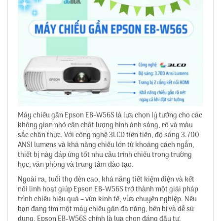
Máy chiếu gần Epson EB-W56S là lựa chọn lý tưởng cho các
không gian nhỏ cần chất lượng hình ảnh sáng, rõ và màu
sắc chân thực. Với công nghệ 3LCD tiên tiến, độ sáng 3.700
ANSI lumens và khả năng chiếu lớn từ khoảng cách ngắn,
thiết bị này đáp ứng tốt nhu cầu trình chiếu trong trường
học, văn phòng và trung tâm đào tạo.
Ngoài ra, tuổi thọ đèn cao, khả năng tiết kiệm điện và kết
nối linh hoạt giúp Epson EB-W56S trở thành một giải pháp
trình chiếu hiệu quả – vừa kinh tế, vừa chuyên nghiệp. Nếu
bạn đang tìm một máy chiếu gần đa năng, bền bỉ và dễ sử
dụng, Epson EB-W56S chính là lựa chọn đáng đầu tư.