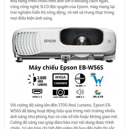
khả năng trình chiếu hình ảnh lớn ở khoảng cách ngắn,
cùng công nghệ 3LCD độc quyền của Epson, máy mang lại
trải nghiệm hiển thị sống động, rõ nét và trung thực trong
mọi điều kiện ánh sáng.
Với cường độ sáng lên đến 3700 Ansi Lumens, Epson EB-
W56S dễ dàng hoạt động hiệu quả trong môi trường nhiều
ánh sáng như phòng học có cửa sổ lớn hoặc không gian mở.
Cường độ sáng cao giúp đảm bảo mọi nội dung được trình
chiếu, từ văn bản chi tiết đến video đồ họa đều hiển thị sắc