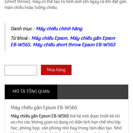
(short throw), máy có thể tạo ra hình ảnh lớn ngay cả khi đặt gần
màn chiếu hoặc tường chiếu.
Danh mục :
Máy chiếu chính hãng
Từ khoá :
Máy chiếu Epson
,
Máy chiếu gần Epson
EB-W56S
,
Máy chiếu short throw Epson EB-W56S
MÔ TẢ TỔNG QUAN
Máy chiếu gần Epson EB-W56S
Máy chiếu gần Epson EB-W56S
thế hệ mới được thiết kế tối
ưu cho các không gian sử dụng có diện tích hạn chế như lớp
học, phòng họp, văn phòng nhỏ hay trung tâm đào tạo. Nhờ