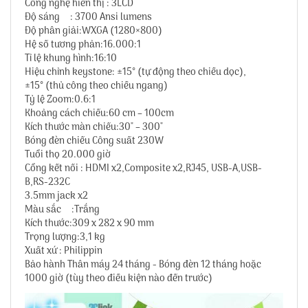
Công nghệ hiển thị : 3LCD
Độ sáng : 3700 Ansi lumens
Độ phân giải:WXGA (1280×800)
Hệ số tương phản:16.000:1
Tỉ lệ khung hình:16:10
Hiệu chỉnh keystone: ±15° (tự động theo chiều dọc),
±15° (thủ công theo chiều ngang)
Tỷ lệ Zoom:0.6:1
Khoảng cách chiếu:60 cm – 100cm
Kích thước màn chiếu:30″ – 300″
Bóng đèn chiếu Công suất 230W
Tuổi thọ 20.000 giờ
Cổng kết nối : HDMI x2,Composite x2,RJ45, USB-A,USB-
B,RS-232C
3.5mm jack x2
Màu sắc :Trắng
Kích thước:309 x 282 x 90 mm
Trọng lượng:3,1 kg
Xuất xứ : Philippin
Bảo hành Thân máy 24 tháng - Bóng đèn 12 tháng hoặc
1000 giờ (tùy theo điều kiện nào đến trước)