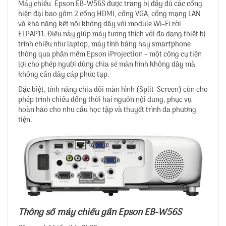
Máy chiếu Epson EB-W56S được trang bị đầy đủ các cổng
hiện đại bao gồm 2 cổng HDMI, cổng VGA, cổng mạng LAN
và khả năng kết nối không dây với module Wi-Fi rời
ELPAP11. Điều này giúp máy tương thích với đa dạng thiết bị
trình chiếu như laptop, máy tính bảng hay smartphone
thông qua phần mềm Epson iProjection – một công cụ tiện
lợi cho phép người dùng chia sẻ màn hình không dây mà
không cần dây cáp phức tạp.
Đặc biệt, tính năng chia đôi màn hình (Split-Screen) còn cho
phép trình chiếu đồng thời hai nguồn nội dung, phục vụ
hoàn hảo cho nhu cầu học tập và thuyết trình đa phương
tiện.
Thông số máy chiếu gần Epson EB-W56S