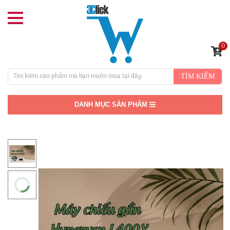
0
TÌM KIẾM
DANH MỤC SẢN PHẨM