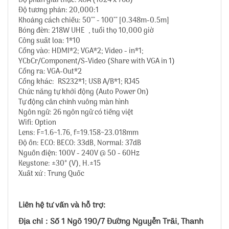
Độ phân giải thực: XGA (1024 x 768)
Độ tương phản: 20,000:1
Khoảng cách chiếu: 50"" - 100"" [0.348m-0.5m]
Bóng đèn: 218W UHE , tuổi thọ 10,000 giờ
Công suất loa: 1*10
Cổng vào: HDMI*2; VGA*2; Video - in*1;
YCbCr/Component/S-Video (Share with VGA in 1)
Cổng ra: VGA-Out*2
Cổng khác: RS232*1; USB A/B*1; RJ45
Chức năng tự khởi động (Auto Power On)
Tự động cân chỉnh vuông màn hình
Ngôn ngữ: 26 ngôn ngữ có tiếng việt
Wifi: Option
Lens: F=1.6~1.76, f=19.158~23.018mm
Độ ồn: ECO: BECO: 33dB, Normal: 37dB
Nguồn điện: 100V - 240V @ 50 - 60Hz
Keystone: ±30° (V), H.±15
Xuất xứ : Trung Quốc
Liên hệ tư vấn và hỗ trợ:
Địa chỉ : Số 1 Ngõ 190/7 Đường Nguyễn Trãi, Thanh