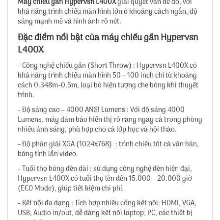
Máy chiếu gần Hypervsn L400X
giải quyết vấn đề đó, với
khả năng trình chiếu màn hình lớn ở khoảng cách ngắn, độ
sáng mạnh mẽ và hình ảnh rõ nét.
Đặc điểm nổi bật của máy chiếu gần Hypervsn
L400X
- Công nghệ chiếu gần (Short Throw) : Hypervsn L400X có
khả năng trình chiếu màn hình 50 – 100 inch chỉ từ khoảng
cách 0.348m-0.5m, loại bỏ hiện tượng che bóng khi thuyết
trình.
- Độ sáng cao – 4000 ANSI Lumens : Với độ sáng 4000
Lumens, máy đảm bảo hiển thị rõ ràng ngay cả trong phòng
nhiều ánh sáng, phù hợp cho cả lớp học và hội thảo.
- Độ phân giải XGA (1024x768) : trình chiếu tốt cả văn bản,
bảng tính lẫn video.
- Tuổi thọ bóng đèn dài : sử dụng công nghệ đèn hiện đại,
Hypervsn L400X có tuổi thọ lên đến 15.000 – 20.000 giờ
(ECO Mode), giúp tiết kiệm chi phí.
- Kết nối đa dạng : Tích hợp nhiều cổng kết nối: HDMI, VGA,
USB, Audio in/out, dễ dàng kết nối laptop, PC, các thiết bị