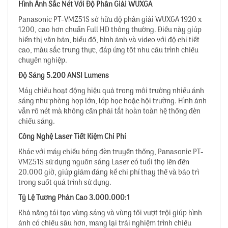
Hình Ảnh Sắc Nét Với Độ Phân Giải WUXGA
Panasonic PT-VMZ51S sở hữu độ phân giải WUXGA 1920 x
1200, cao hơn chuẩn Full HD thông thường. Điều này giúp
hiển thị văn bản, biểu đồ, hình ảnh và video với độ chi tiết
cao, màu sắc trung thực, đáp ứng tốt nhu cầu trình chiếu
chuyên nghiệp.
Độ Sáng 5.200 ANSI Lumens
Máy chiếu hoạt động hiệu quả trong môi trường nhiều ánh
sáng như phòng họp lớn, lớp học hoặc hội trường. Hình ảnh
vẫn rõ nét mà không cần phải tắt hoàn toàn hệ thống đèn
chiếu sáng.
Công Nghệ Laser Tiết Kiệm Chi Phí
Khác với máy chiếu bóng đèn truyền thống, Panasonic PT-
VMZ51S sử dụng nguồn sáng Laser có tuổi thọ lên đến
20.000 giờ, giúp giảm đáng kể chi phí thay thế và bảo trì
trong suốt quá trình sử dụng.
Tỷ Lệ Tương Phản Cao 3.000.000:1
Khả năng tái tạo vùng sáng và vùng tối vượt trội giúp hình
ảnh có chiều sâu hơn, mang lại trải nghiệm trình chiếu