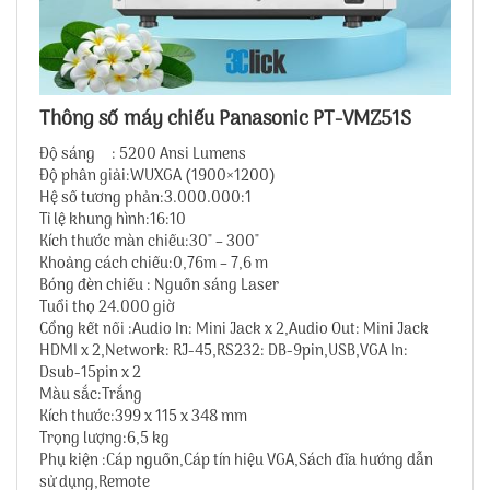
Thông số máy chiếu Panasonic PT-VMZ51S
Độ sáng : 5200 Ansi Lumens
Độ phân giải:WUXGA (1900×1200)
Hệ số tương phản:3.000.000:1
Tỉ lệ khung hình:16:10
Kích thước màn chiếu:30″ – 300″
Khoảng cách chiếu:0,76m – 7,6 m
Bóng đèn chiếu : Nguồn sáng Laser
Tuổi thọ 24.000 giờ
Cổng kết nối :Audio In: Mini Jack x 2,Audio Out: Mini Jack
HDMI x 2,Network: RJ-45,RS232: DB-9pin,USB,VGA In:
Dsub-15pin x 2
Màu sắc:Trắng
Kích thước:399 x 115 x 348 mm
Trọng lượng:6,5 kg
Phụ kiện :Cáp nguồn,Cáp tín hiệu VGA,Sách đĩa hướng dẫn
sử dụng,Remote