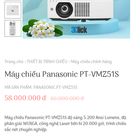
Trang chủ
THIẾT BỊ TRÌNH CHIẾU
Máy chiếu chính hãng
Máy chiếu Panasonic PT-VMZ51S
MÃ SẢN PHẨM: PANASONIC PT-VMZ51S
58.000.000 đ
65.000.000 đ
Máy chiếu Panasonic PT-VMZ51S độ sáng 5.200 Ansi Lumens, độ
phân giải WUXGA, công nghệ Laser bền bỉ 20.000 giờ, trình chiếu
sắc nét chuyên nghiệp.