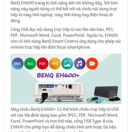
BenQ EH600 trang bị tính năng kết nối không dây. Với tính
năng này người dùng có thể kết nối và chiếu nội dung trực
tiếp từ máy tính laptop, máy tính bảng hay điện thoại di
động.
Cổng USB đọc nội dung trực tiếp từ các file văn bản, PEG,
PDF, Microsoft Word, Excel, PowerPoint. Ngoài ra, EH600
còn có tính năng BenQ Smart Control ứng dụng cho phép cài
remote trực tiếp lên điện thoại smartphone.
Máy chiếu BenQ EH600+ Có thể trình chiếu trực tiếp từ USB
với các file định dạng bao gồm JPEG, PDF, Microsoft Word,
Excel, PowerPoint và hơn thế nữa, cổng USB Type-A của
EH600 cho phép bạn dễ dàng chiếu hình ảnh hoặc tài liệu