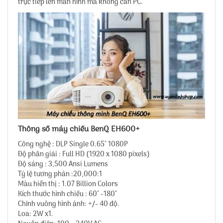
trực tiếp lên màn hình mà không cần PC.
Thông số máy chiếu BenQ EH600+
Công nghệ : DLP Single 0.65" 1080P
Độ phân giải : Full HD (1920 x 1080 pixels)
Độ sáng : 3,500 Ansi Lumens
Tỷ lệ tương phản :20,000:1
Màu hiển thị : 1.07 Billion Colors
Kích thước hình chiếu : 60" -180"
Chỉnh vuông hình ảnh: +/- 40 độ.
Loa: 2W x1.