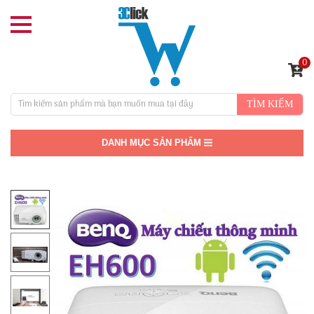
0
TÌM KIẾM
DANH MỤC SẢN PHẨM