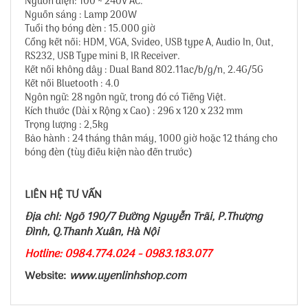
Nguồn điện: 100 ~ 240V AC.
Nguồn sáng : Lamp 200W
Tuổi thọ bóng đèn : 15.000 giờ
Cổng kết nối: HDM, VGA, Svideo, USB type A, Audio In, Out,
RS232, USB Type mini B, IR Receiver.
Kết nối không dây : Dual Band 802.11ac/b/g/n, 2.4G/5G
Kết nối Bluetooth : 4.0
Ngôn ngữ: 28 ngôn ngữ, trong đó có Tiếng Việt.
Kích thước (Dài x Rộng x Cao) : 296 x 120 x 232 mm
Trọng lượng : 2,5kg
Bảo hành : 24 tháng thân máy, 1000 giờ hoặc 12 tháng cho
bóng đèn (tùy điều kiện nào đến trước)
LIÊN HỆ TƯ VẤN
Địa chỉ: Ngõ 190/7 Đường Nguyễn Trãi, P.Thượng
Đình, Q.Thanh Xuân, Hà Nội
Hotline: 0984.774.024 - 0983.183.077
Website:
www.uyenlinhshop.com