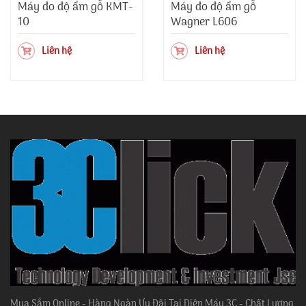
Máy đo độ ẩm gỗ KMT-
Máy đo độ ẩm gỗ
10
Wagner L606
Liên hệ
Liên hệ
Mua Sắm Online - Hàng Ngàn Ưu Đãi Tại Điện Máy 3C - Chất Lượng