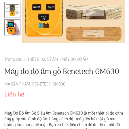
Trang chủ
THIẾT BỊ XỬ LÝ ẨM
MÁY ĐO ĐỘ ẨM
Máy đo độ ẩm gỗ Benetech GM630
MÃ SẢN PHẨM: BENETECH GM630
Liên hệ
Máy Đo Độ Ẩm Gỗ Siêu Âm Benetech GM630 là một thiết bị đo cảm
ứng giúp xác định độ ẩm bằng cách đặt máy lên bề mặt gỗ mà
không làm hỏng bề mặt. Bạn có thể điều chỉnh để đo theo mật độ