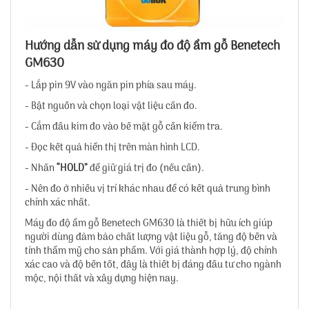
Hướng dẫn sử dụng máy đo độ ẩm gỗ Benetech
GM630
- Lắp pin 9V vào ngăn pin phía sau máy.
- Bật nguồn và chọn loại vật liệu cần đo.
- Cắm đầu kim đo vào bề mặt gỗ cần kiểm tra.
- Đọc kết quả hiển thị trên màn hình LCD.
- Nhấn
“HOLD”
để giữ giá trị đo (nếu cần).
- Nên đo ở nhiều vị trí khác nhau để có kết quả trung bình
chính xác nhất.
Máy đo độ ẩm gỗ Benetech GM630 là thiết bị hữu ích giúp
người dùng đảm bảo chất lượng vật liệu gỗ, tăng độ bền và
tính thẩm mỹ cho sản phẩm. Với giá thành hợp lý, độ chính
xác cao và độ bền tốt, đây là thiết bị đáng đầu tư cho ngành
mộc, nội thất và xây dựng hiện nay.